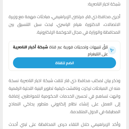
شبكة اخبار الناصرية:
أجرى محافظ ذي قار، مرتضى الإبراهيمي، مباحثات مهمة مع وزيرة
الاتصالات، الدكتورة هيام الياسري، لبحث سبل التنسيق بين
المحافظة والوزارة في مجال الحوكمة الإلكترونية.
تلقَّ تنبيهات وتحديثات فورية عبر قناة
شبكة أخبار الناصرية
على التليغرام
انضم للقناة
وذكر بيان لمكتب محافظ ذي قار تلقت شبكة اخبار الناصرية نسخة
منه ان المباحثات تركزت وناقشت كيفية تطوير البنية التحتية الرقمية
وانهت تساهم في تحسين الخدمات الحكومية للمواطنين، إضافة
إلى العمل على إنشاء نظام إلكتروني متطور يحاكي النماذج
المطبقة في الدول المتقدمة.
وأكد الإبراهيمي خلال اللقاء حرص المحافظة على تبني أحدث