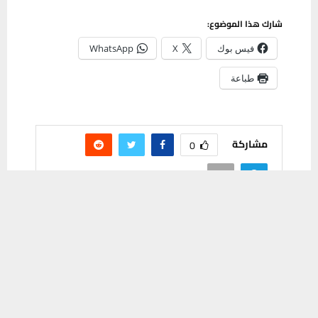
شارك هذا الموضوع:
فيس بوك
X
WhatsApp
طباعة
مشاركة
0
يستخدم هذا الموقع ملفات تعريف الارتباط لتحسين تجربتك. سنفترض أنك
موافق على هذا، ولكن يمكنك إلغاء الاشتراك إذا كنت ترغب في ذلك.
موافق
قراءة المزيد
PREVIOUS POST
مكفوفو ذي قار يقدمون عرضاً مسرحياً ببطولتهم