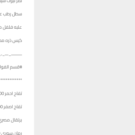
تمر نبوت سيف 0
سطل رطب عراق
علبه فلفل ملون
كيس ذره مطبوخ
ـــــــــ_ـــ_ـ
#قسم الفوا
*************
تفاح احمر 1000
تفاح اصفر 1000
برتقال مصري 000
رمان سوري 2000