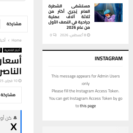
مستشفى الشطرة
العام يُجري أكثر من
ثلاثة آلاف عملية
جراحية في النصف الأول
مشاركة
من عام 2026
8 أغسطس، 2026
0
Home
أخبا
أخبار الناصرية
أ
أسعار
INSTAGRAM
الناصر
This message appears for Admin Users
10 فبراير، 2025
only:
Please fill the Instagram Access Token.
مشاركة
You can get Instagram Access Token by go
to
this page
🔔 كن أول