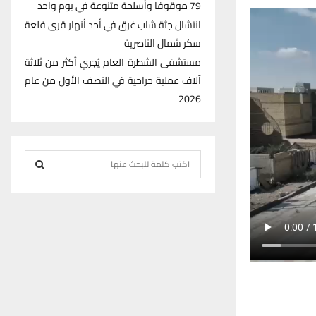
79 موقوفا وأسلحة متنوعة في يوم واحد
انتشال جثة شاب غرق في أحد أنهار قرى قلعة
سكر شمال الناصرية
مستشفى الشطرة العام يُجري أكثر من ثلاثة
آلاف عملية جراحية في النصف الأول من عام
2026
S
e
S
a
r
E
c
h
A
f
R
o
r
C