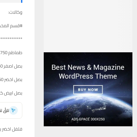
وكالات:
#قسم المخض
*************
طماطم 750
بصل اصفر 750
بصل اخضر 750
بصل ابيض كرست
تلقَّ 
فلفل اخضر بارد 0