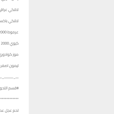
لالنكي عراقي 
لالنكي باكستاني
عرموط 2000
كيوي 2000
موز كوادوري 500
ليمون اصفر 1500
ـــ_ـــــــــ_ــ
#قسم اللحوم
*************
لحم عجل عدل خا