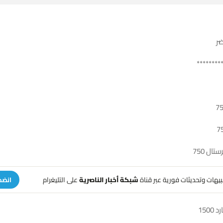
ر
********
ال 750
تنبيهات وتحديثات فورية عبر قناة
شبكة أخبار الناصرية
على التليغرام
انضم
150