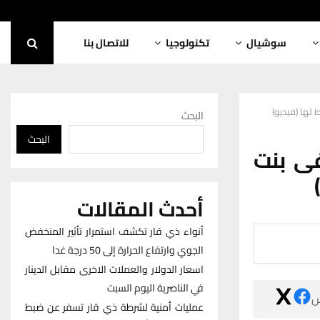
للاتصال بنا
تكنولوجيا
سوشيال
إكساء شوارع
البحث
البحث
إكساء
أحدث المقالات
أنواء ذي قار تكشف استمرار تأثير المنخفض
الجوي وارتفاع الحرارة إلى 50 درجة غدا
اسعار الدولار والعملات الاخرى مقابل الدينار
في الناصرية اليوم السبت

عمليات أمنية لشرطة ذي قار تسفر عن ضبط