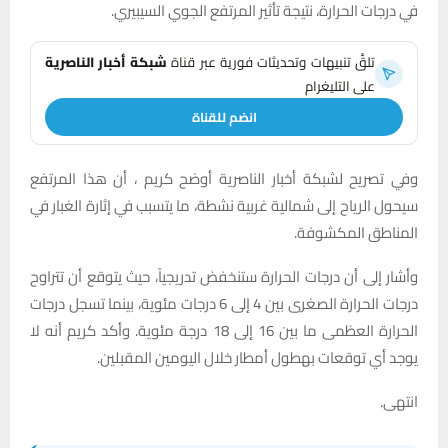
في درجات الحرارة، نتيجة تأثير المرتفع الجوي السيبيري.
تلقَّ تنبيهات وتحديثات فورية عبر قناة
شبكة أخبار الناصرية
على التليغرام
انضم للقناة
وفي تصريح لشبكة أخبار الناصرية أوضح كريم ، أن هذا المرتفع
سيحول الرياح إلى شمالية غربية نشطة، ما يتسبب في إثارة الغبار في
المناطق المكشوفة.
وأشار إلى أن درجات الحرارة ستنخفض تدريجياً، حيث يتوقع أن تتراوح
درجات الحرارة الصغرى بين 4 إلى 6 درجات مئوية، بينما تسجل درجات
الحرارة العظمى ما بين 16 إلى 18 درجة مئوية. وأكد كريم أنه لا
يوجد أي توقعات بهطول أمطار خلال اليومين المقبلين.
انتهى.