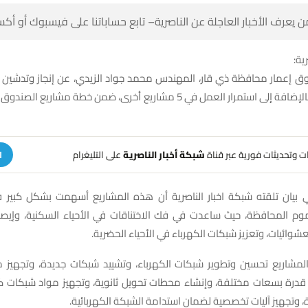
 كن أول من يعرف الأخبار العاجلة عن الناصرية– تابع حساباتنا على ف
شبك
على التليغرام
شبكة أخبار الناصرية
تلقَّ تنبيهات وتحديثات فوري
ة
ي بيان تلقته شبكة اخبار الناصرية أن هذه المشاريع أسهمت بشكل كبير
موم المحافظة، حيث ساعدت في فك الاختناقات في الأحياء السكنية، وإيصا
القرى النائية والعشوائيات، وتعزيز شبكات الكهرباء في 
مشاريع تحسين وتطوير شبكات الكهرباء، وتشييد شبكات جديدة، وتجهيز
درة بسعات مختلفة، وإنشاء محطات تحويل ثانوية، وتجهيز مواد شبكات كه
مغذيات متعددة، وتجهيز آليات تخصصية لضمان استدامة الش