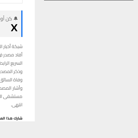
🔔 كن أول
شبكة أخبار ال
السريع الرابط
وذكر المصدر 
وفاة السائق البالغ من العمر 40 عاماً، وإص
وأشار المصدر
مستشفى الناص
انتهى.
شارك هذا الم
يستخدم هذا الموقع ملفات تعريف الارتباط لت
فيس ب