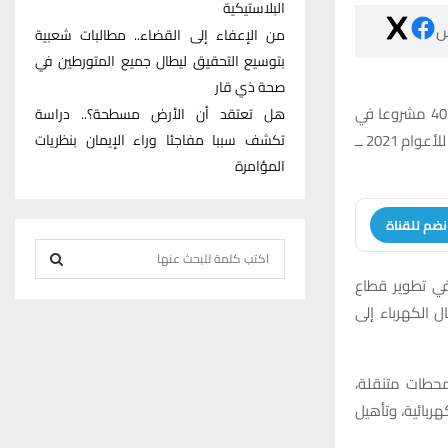
البلاستيكية

من الإعفاء إلى القضاء.. مطالبات شعبية
بتوسيع التحقيق ليطال جميع المتورطين في
صحة ذي قار
أعلن رئيس صندوق إعمار محافظة ذي قار، المهندس محمد جواد الزيدي، عن إنجاز وتدشين 40 مشروعا في
هل تعتقد أن الأرض مسطحة؟.. دراسة
قطاع الكهرباء، بالإضافة إلى استمرار العمل في 5 مشاريع أخرى، ضمن خطة مشاريع الصندوق للأعوام 2021 ــ
تكشف سببا مفاجئا وراء الإيمان بنظريات
المؤامرة
انضم للقنا
S
e
وقال الزيدي ف
S
a
الكهرباء في ع
r
E
c
h
A
وتضمنت هذه ال
f
ونصب محولات ق
R
o