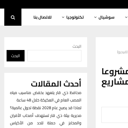
سوشيال
تكنولوجيا
للاتصال بنا
البحث
البحث
مار محافظة ذي قار: إنجاز 40 مشروعا
الكهرباء واستمرار العمل بـ5 مشاريع
أحدث المقالات
محافظ ذي قار يتعهد بخفض مناسيب مياه
المصب العام في العكيكة خلال 48 ساعة
لماذا قد يصبح عام 2028 نقطة تحول عالمية؟
مديرية بيئة ذي قار تستهدف أصحاب الأفران
والمخابز في حملة للحد من الأكياس