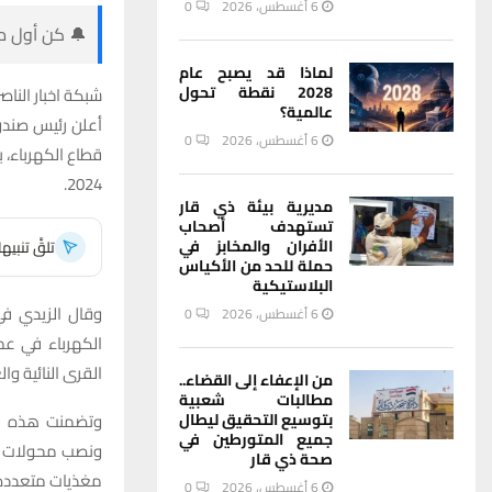
6 أغسطس، 2026
0
🔔 كن أول من
لماذا قد يصبح عام
2028 نقطة تحول
شبكة اخبار الناصر
عالمية؟
6 أغسطس، 2026
0
2024.
مديرية بيئة ذي قار
تستهدف أصحاب
الأفران والمخابز في
تلقَّ تنبي
حملة للحد من الأكياس
البلاستيكية
وقال الزيدي في
6 أغسطس، 2026
0
الكهرباء في عم
القرى النائية وا
من الإعفاء إلى القضاء..
مطالبات شعبية
وتضمنت هذه الم
بتوسيع التحقيق ليطال
جميع المتورطين في
ونصب محولات قد
صحة ذي قار
مغذيات متعددة، 
6 أغسطس، 2026
0