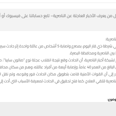
 من يعرف الأخبار العاجلة عن الناصرية– تابع حساباتنا على فيسبوك أو
ناصرية:
أفاد مصدر في شرطة ذي قار اليوم، بمصرع واصابة 5 أشخاص من عائلة واحدة إ
 بين الناصرية ومحافظة البصرة.
لشبكة أخبار الناصرية، أن الحادث وقع نتيجة انقلاب عجلة نوع “صالون سايبا”، 
ابة أربعة من أفراد عائلته، وهم من سكان محافظة البصرة.
 إلى أن القوات الأمنية قامت بتطويق مكان الحادث فور وقوعه، وتم نقل ا
رية لتلقي العلاج، كما فتح تحقيق في الحادث لمعرفة الأسباب التي أدت إل
وضوع:
حسين تجربتك. سنفترض أنك موافق على هذا، ولكن يمكنك إلغاء الاشتراك إذا كنت
وك
X
WhatsApp
طباعة