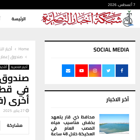
7 أغسطس، 2026
الرئيسة
أ
SOCIAL MEDIA
Home
أخبار الن
صندوق إعمار محافظة ذي قار: إنجاز 40 مش
أخبار الناصرية
ألأخبار
أخرى (ف
آخر الاخبار
27 يناير، 2025
محافظ ذي قار يتعهد
بخفض مناسيب مياه
مشاركة
المصب العام في
العكيكة خلال 48 ساعة