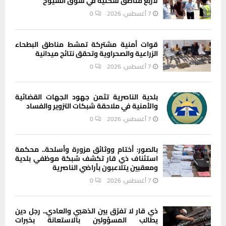
لأربع مناطق سكنية في سوق الشيوخ
7 أغسطس، 2026
0
قوات أمنية مشتركة تمشط مناطق البطحاء
الزراعية والصحراوية وتحقق نتائج ميدانية
7 أغسطس، 2026
0
بلدية الناصرية تثمن جهود الجهات القضائية
والأمنية في ملاحقة شبكات التزوير والفساد
7 أغسطس، 2026
0
بالصور: أختام ووثائق مزورة وأسلحة.. محكمة
استئناف ذي قار تكشف شبكة موظفي بلدية
ومعقبين يتلاعبون بأراضي الناصرية
7 أغسطس، 2026
0
ذي قار لا تفرّق بين الذهبي والعادي.. رجل دين
يطالب المسؤولين بالاستعانة بخبرات