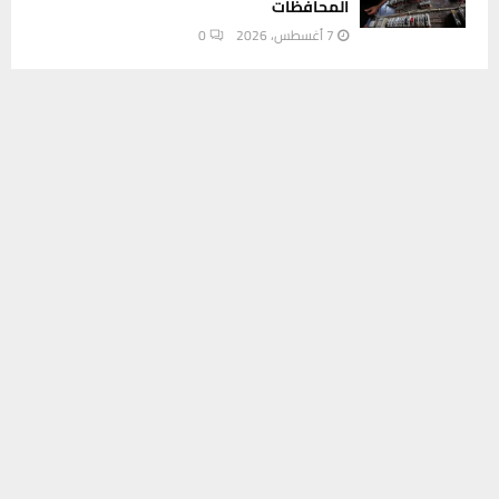
المحافظات
7 أغسطس، 2026
0
يستخدم هذا الموقع ملفات تعريف الارتباط لتحسين تجربتك. سنفترض أنك
INSTAGRAM
موافق على هذا، ولكن يمكنك إلغاء الاشتراك إذا كنت ترغب في ذلك.
موافق
قراءة المزيد
This message appears for Admin Users only:
Please fill the Instagram Access Token. You can get Instagram
Access Token by go to
this page