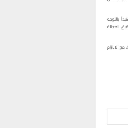
دأ بالتوجه
قيق العدالة
مع الالتزام