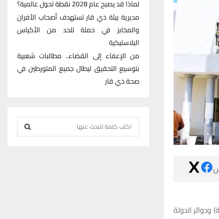
لماذا قد يصبح عام 2028 نقطة تحول عالمية؟
مديرية بيئة ذي قار تستهدف أصحاب الأفران
والمخابز في حملة للحد من الأكياس
البلاستيكية
من الإعفاء إلى القضاء.. مطالبات شعبية
بتوسيع التحقيق ليطال جميع المتورطين في
صحة ذي قار
S
e
S
a
r
E

c
h
A
f
R
o
أعلنت بلدية ال