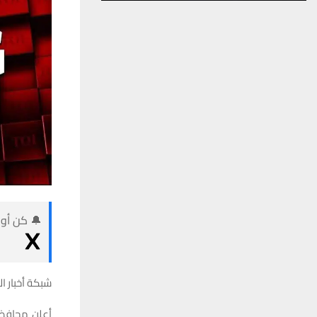
🔔 كن أول
شبكة أخبار ال
أعلن محافظ 