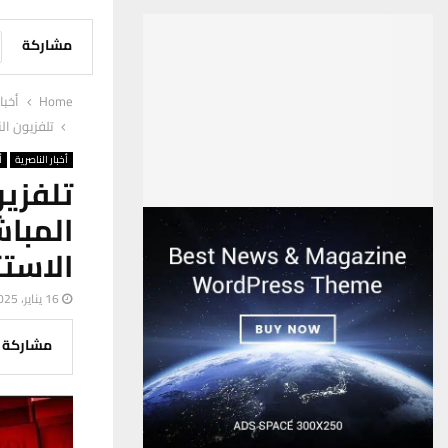
مشاركة
Home
أخبا
تلفزيون ال
أخبار الناصرية
أ
تلفزي
المبا
الاستث
16 يناير، 2025
مشاركة