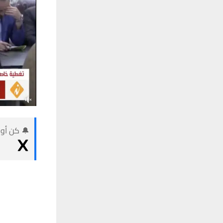
🔔 كن أول