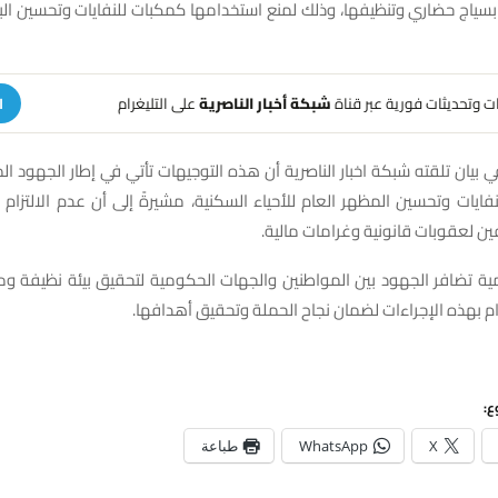
بسياج حضاري وتنظيفها، وذلك لمنع استخدامها كمكبات للنفايات وتحسين الب
هات وتحديثات فورية عبر قناة
شبكة أخبار الناصرية
على التليغرام
ا
ي بيان تلقته شبكة اخبار الناصرية أن هذه التوجيهات تأتي في إطار الجهود ال
نفايات وتحسين المظهر العام للأحياء السكنية، مشيرةً إلى أن عدم الالتزام 
ن لعقوبات قانونية وغرامات مالية.
ية تضافر الجهود بين المواطنين والجهات الحكومية لتحقيق بيئة نظيفة وم
تزام بهذه الإجراءات لضمان نجاح الحملة وتحقيق أهدافها.
ع:
X
WhatsApp
طباعة