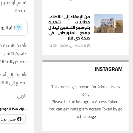
بتسييج أراضيهم 
المدينة.
من الإعفاء إلى القضاء..
مطالبات شعبية
بتوسيع التحقيق ليطال
تلقَّ تنبي
جميع المتورطين في
صحة ذي قار
وأكدت البلدية ف
6 أغسطس، 2026
0
ظاهرة انتشار ال
سيعرض المخالفي
INSTAGRAM
وأشارت إلى أهم
الجميع إلى الال
This message appears for Admin Users
only:
انتهى.
Please fill the Instagram Access Token.
You can get Instagram Access Token by go
شارك هذا الموضو
to
this page
فيس بوك