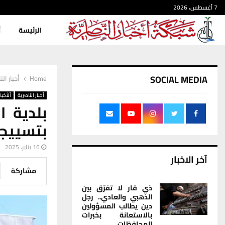
7 أغسطس، 2026
الرئيسة
أ
SOCIAL MEDIA
Home
أخبار الن
أخبار الناصرية
ألأخبار
بلدية ا
بتسييجه
16 يناير، 2025
آخر الاخبار
مشاركة
ذي قار لا تفرّق بين
الذهبي والعادي.. رجل
دين يطالب المسؤولين
بالاستعانة بخبرات
المحافظات