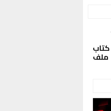
كتاب
 ملف