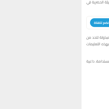
r
يئة الحضرية في
C
:
H
نضم للقناة
مبذولة للحد من
بهذه التعليمات
ستدامة، داعية