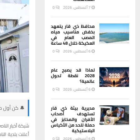
7 أغسطس، 2026
0
محافظ ذي قار يتعهد
بخفض مناسيب مياه
المصب العام في
العكيكة خلال 48 ساعة
6 أغسطس، 2026
0
لماذا قد يصبح عام
2028 نقطة تحول
عالمية؟
6 أغسطس، 2026
0
🔔 كن أول من
مديرية بيئة ذي قار
تستهدف أصحاب
الأفران والمخابز في
حملة للحد من الأكياس
شبكة أخبار الناصر
البلاستيكية
أعلنت بلدية الن
6 أغسطس، 2026
0