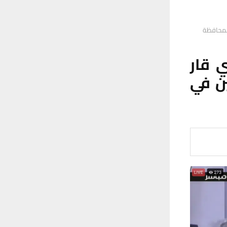
المحافظة
 قار
ن في