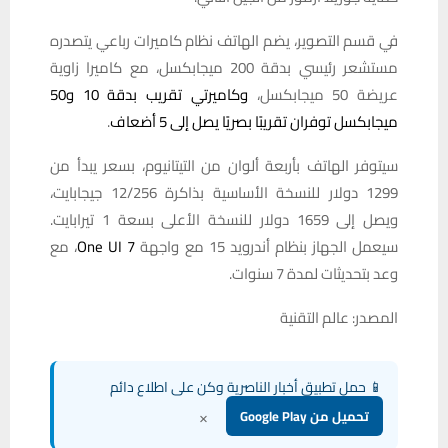
في قسم التصوير، يضم الهاتف نظام كاميرات رباعي يتصدره
مستشعر رئيسي بدقة 200 ميجابكسل، مع كاميرا زاوية
عريضة 50 ميجابكسل،
وكاميرتي تقريب بدقة 10 و50
ميجابكسل توفران تقريبًا بصريًا يصل إلى 5 أضعاف
.
سيتوفر الهاتف بأربعة ألوان من التيتانيوم، بسعر يبدأ من
1299 دولار للنسخة الأساسية بذاكرة 12/256 جيجابايت،
ويصل إلى 1659 دولار للنسخة الأعلى بسعة 1 تيرابايت.
سيعمل الجهاز بنظام أندرويد 15 مع واجهة
One UI 7
، مع
وعد بتحديثات لمدة 7 سنوات.
المصدر: عالم التقنية
📱 حمل تطبيق أخبار الناصرية وكن على اطلاع دائم
×
تحميل من Google Play