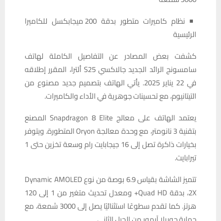
◾ نظام كاميرات متطور بدقة 200 ميجابكسل للكاميرا
الرئيسية
كشفت بعض المصادر عن التفاصيل الكاملة لهاتف
سامسونج الرائد الجديد جالاكسي S25 ألترا، المقرر إطلاقه
في 22 يناير 2025. يأتي الهاتف بتصميم جديد مصنوع من
التيتانيوم، مع تحسينات جوهرية في الأداء والكاميرات.
يعتمد الهاتف على معالج Snapdragon 8 Elite المصنع
بتقنية 3 نانومتر، مع وحدة معالجة Oryon المتطورة. ويتوفر
بخيارات ذاكرة تصل إلى 16 جيجابايت رام وسعة تخزين حتى 1
تيرابايت.
تتميز الشاشة بقياس 6.9 بوصة من نوع Dynamic AMOLED
2X، بدقة Quad HD+ ومعدل تحديث متغير من 1 إلى 120
هرتز. كما تقدم سطوعًا استثنائيًا يصل إلى 3000 شمعة، مع
حماية جوريلا آرمور من الجيل الثاني.