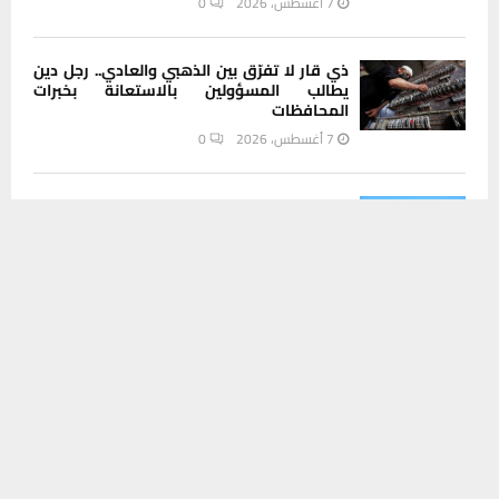
7 أغسطس، 2026
0
ذي قار لا تفرّق بين الذهبي والعادي.. رجل دين
يطالب المسؤولين بالاستعانة بخبرات
المحافظات
7 أغسطس، 2026
0
محافظ ذي قار يتعهد بخفض مناسيب مياه
يستخدم هذا الموقع ملفات تعريف الارتباط لتحسين تجربتك. سنفترض أنك
المصب العام في العكيكة خلال 48 ساعة
موافق على هذا، ولكن يمكنك إلغاء الاشتراك إذا كنت ترغب في ذلك.
6 أغسطس، 2026
0
موافق
قراءة المزيد
لماذا قد يصبح عام 2028 نقطة تحول عالمية؟
6 أغسطس، 2026
0
مديرية بيئة ذي قار تستهدف أصحاب الأفران
والمخابز في حملة للحد من الأكياس
البلاستيكية