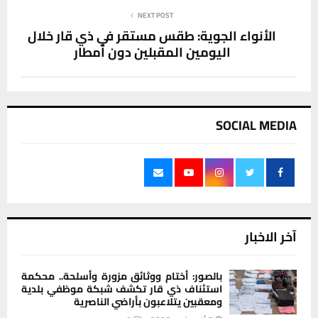
NEXT POST
الأنواء الجوية: طقس مستقر في ذي قار خلال
اليومين المقبلين دون أمطار
SOCIAL MEDIA
آخر الاخبار
بالصور: أختام ووثائق مزورة وأسلحة.. محكمة
استئناف ذي قار تكشف شبكة موظفي بلدية
ومعقبين يتلاعبون بأراضي الناصرية