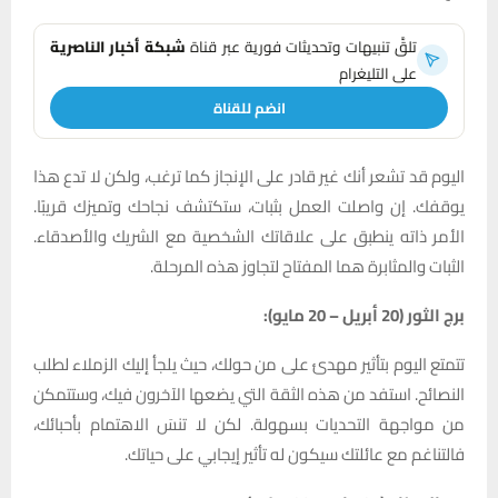
تلقَّ تنبيهات وتحديثات فورية عبر قناة
شبكة أخبار الناصرية
على التليغرام
انضم للقناة
اليوم قد تشعر أنك غير قادر على الإنجاز كما ترغب، ولكن لا تدع هذا
يوقفك. إن واصلت العمل بثبات، ستكتشف نجاحك وتميزك قريبًا.
الأمر ذاته ينطبق على علاقاتك الشخصية مع الشريك والأصدقاء.
الثبات والمثابرة هما المفتاح لتجاوز هذه المرحلة.
برج الثور (20 أبريل – 20 مايو):
تتمتع اليوم بتأثير مهدئ على من حولك، حيث يلجأ إليك الزملاء لطلب
النصائح. استفد من هذه الثقة التي يضعها الآخرون فيك، وستتمكن
من مواجهة التحديات بسهولة. لكن لا تنسَ الاهتمام بأحبائك،
فالتناغم مع عائلتك سيكون له تأثير إيجابي على حياتك.