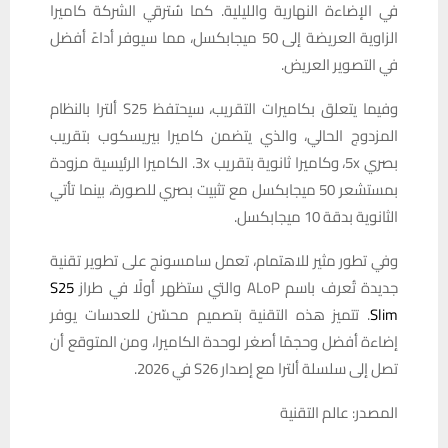
في الإضاءة النهارية والليلية. كما سُترقي الشركة كاميرا
الزاوية العريضة إلى 50 ميجابكسل، مما سيوفر أداءً أفضل
في التصوير العريض.
وفيما يتعلق بكاميرات التقريب، سيحتفظ S25 ألترا بالنظام
المزدوج الحالي، والذي يتضمن كاميرا بيريسكوب بتقريب
بصري 5x، وكاميرا ثانوية بتقريب 3x. الكاميرا الرئيسية مزودة
بمستشعر 50 ميجابكسل مع تثبيت بصري للصورة، بينما تأتي
الثانوية بدقة 10 ميجابكسل.
وفي تطور مثير للاهتمام، تعمل سامسونج على تطوير تقنية
جديدة تُعرف باسم ALoP والتي ستظهر أولًا في طراز
S25
Slim
. تتميز هذه التقنية بتصميم محسّن للعدسات يوفر
إضاءة أفضل وحجمًا أصغر لوحدة الكاميرا، ومن المتوقع أن
تصل إلى سلسلة ألترا مع إصدار S26 في 2026.
المصدر: عالم التقنية