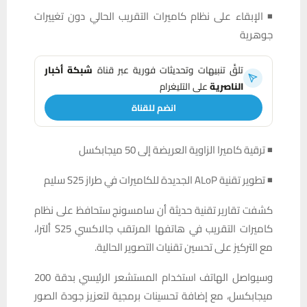
◾ الإبقاء على نظام كاميرات التقريب الحالي دون تغييرات
جوهرية
تلقَّ تنبيهات وتحديثات فورية عبر قناة
شبكة أخبار
الناصرية
على التليغرام
انضم للقناة
◾ ترقية كاميرا الزاوية العريضة إلى 50 ميجابكسل
◾ تطوير تقنية ALoP الجديدة للكاميرات في طراز S25 سليم
كشفت تقارير تقنية حديثة أن سامسونج ستحافظ على نظام
كاميرات التقريب في هاتفها المرتقب جالاكسي S25 ألترا،
مع التركيز على تحسين تقنيات التصوير الحالية.
وسيواصل الهاتف استخدام المستشعر الرئيسي بدقة 200
ميجابكسل، مع إضافة تحسينات برمجية لتعزيز جودة الصور