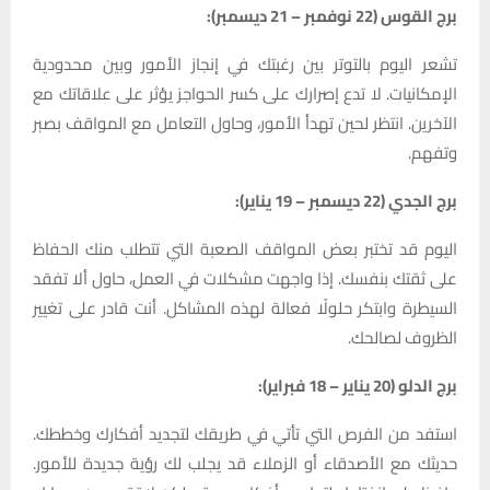
برج القوس (22 نوفمبر – 21 ديسمبر):
تشعر اليوم بالتوتر بين رغبتك في إنجاز الأمور وبين محدودية
الإمكانيات. لا تدع إصرارك على كسر الحواجز يؤثر على علاقاتك مع
الآخرين. انتظر لحين تهدأ الأمور، وحاول التعامل مع المواقف بصبر
وتفهم.
برج الجدي (22 ديسمبر – 19 يناير):
اليوم قد تختبر بعض المواقف الصعبة التي تتطلب منك الحفاظ
على ثقتك بنفسك. إذا واجهت مشكلات في العمل، حاول ألا تفقد
السيطرة وابتكر حلولًا فعالة لهذه المشاكل. أنت قادر على تغيير
الظروف لصالحك.
برج الدلو (20 يناير – 18 فبراير):
استفد من الفرص التي تأتي في طريقك لتجديد أفكارك وخططك.
حديثك مع الأصدقاء أو الزملاء قد يجلب لك رؤية جديدة للأمور.