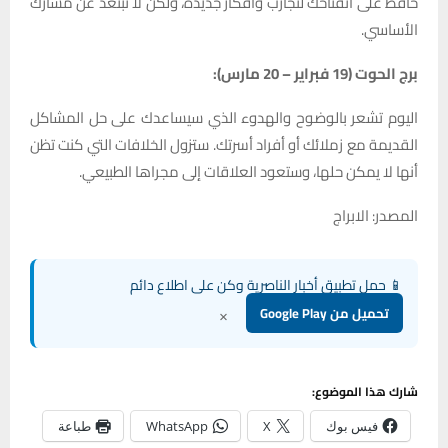
حافظ على انفتاحك لتجارب وأفكار جديدة، ولكن لا تبتعد عن مسارك
الأساسي.
برج الحوت (19 فبراير – 20 مارس):
اليوم تشعر بالوضوح والهدوء الذي سيساعدك على حل المشاكل
القديمة مع زملائك أو أفراد أسرتك. ستزول الخلافات التي كنت تظن
أنها لا يمكن حلها، وستعود العلاقات إلى مجراها الطبيعي.
المصدر: الابراج
📱 حمل تطبيق أخبار الناصرية وكن على اطلاع دائم
×
تحميل من Google Play
شارك هذا الموضوع:
فيس بوك
X
WhatsApp
طباعة