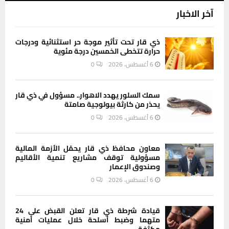
آخر الاخبار
ذي قار تحت تأثير موجة حر استثنائية ودرجات
حرارة تتخطى الخمسين درجة مئوية
6 أغسطس، 2026
0
سمك السلور يهدد الاهوار.. مسؤول في ذي قار
يحذر من كارثة بيولوجية صامتة
6 أغسطس، 2026
0
معاون محافظ ذي قار يحمّل الأزمة المالية
مسؤولية توقف مشاريع تنمية الأقاليم
وصندوق الإعمار
6 أغسطس، 2026
0
قيادة شرطة ذي قار تعلن القبض على 24
متهما وضبط أسلحة خلال عمليات أمنية