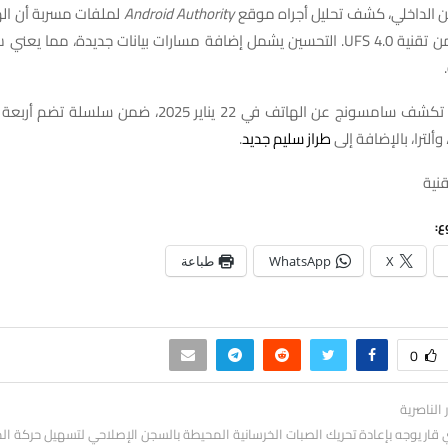
ين الداخلي، كشف تحليل أجراه موقع
Android Authority
لملفات مسربة أن ال
نسخة محسنة من تقنية UFS 4.0. التحسين يشمل إضافة مسارات بيانات جديدة، مما
من المتوقع أن تكشف سامسونج عن الهاتف في 22 يناير 2025، ضم
ألترا، بالإضافة إلى
طراز سليم جديد
.
قنية
ع:
X
WhatsApp
طباعة
0
ر الناصرية
ار يوجه بإعادة تحريك الصبات الخرسانية المحيطة بالسجن الإصلاحي لتسهيل حركة الم