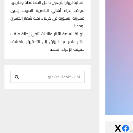
المائية لزوار الأربعين داخل المحافظة وخارجها
موكب عزاء أهالي الناصرية الموحد يُحيي
مسيرته السنوية في كربلاء تحت شعار الحسين
يوحدنا
الهيئة العامة للآثار والتراث تنفي إحالة منقب
الآثار عامر عبد الرزاق إلى التحقيق وتكشف
حقيقة الإجراء المتخذ
S
e
S
a
r
E
c
h
A
f
R
o
