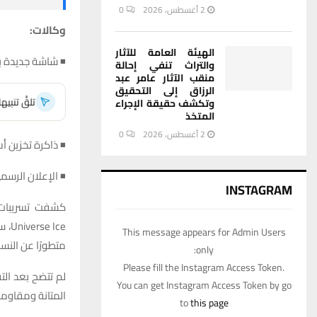
2 أغسطس، 2026
0
وكالات:
الهيئة العامة للآثار
◾ شاشة جديدة بحماية Gorilla Armor Glass المطورة لم
والتراث تنفي إحالة
منقب الآثار عامر عبد
الرزاق إلى التحقيق
تلقَّ تنبي
وتكشف حقيقة الإجراء
المتخذ
2 أغسطس، 2026
0
◾ ذاكرة تخزين أسرع بتقني
◾ الإعلان الرسمي 
INSTAGRAM
This message appears for Admin Users
متطورًا عن الن
only:
Please fill the Instagram Access Token.
لم تتضح بعد الت
You can get Instagram Access Token by go
المتانة ومقاومة
to
this page