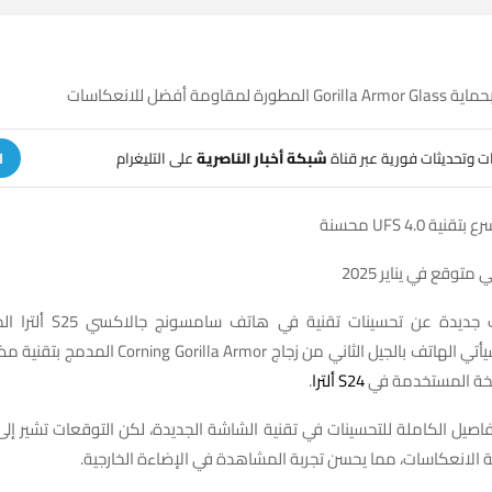
قاومة أفضل للانعكاسات
هات وتحديثات فورية عبر قناة
شبكة أخبار الناصرية
على التليغرام
ا
ة UFS 4.0 محسنة
متوقع في يناير 2025
كشفت تسريبات جديدة عن تحسينات
Universe Ice، سيأتي الهاتف بالجيل الثاني من زجاج Armor
سخة المستخدمة في
S24 ألترا
.
فاصيل الكاملة للتحسينات في تقنية الشاشة الجديدة، لكن التوقعات تشير إ
 الانعكاسات، مما يحسن تجربة المشاهدة في الإضاءة الخارجية.