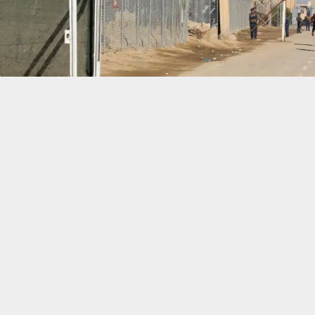
حسين تجربتك. سنفترض أنك موافق على هذا، ولكن يمكنك إلغاء الاشتراك إذا كنت
 من يعرف الأخبار العاجلة عن الناصرية– تابع حساباتنا على فيسبوك أو
ناصرية:
ي قار، مرتضى الإبراهيمي، تعليمات فورية بعد الاتفاق مع قيادة شرط
حركة المرور وتعزيز البنية التحتية في المنطقة.