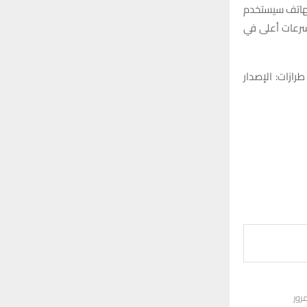
هاتف سيستخدم
 يعني سرعات أعلى في
ن سلسلة تضم أربعة طرازات: الإصدار
رور