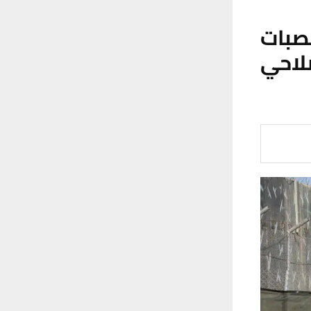
صبات
لاحي