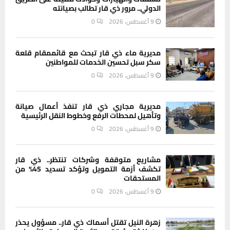
الدولي.. مرور ذي قار تطالب بصيانته
9 أغسطس، 2026
0
مديرية ماء ذي قار تبحث مع قائممقام قلعة
سكر سبل تحسين الخدمات للمواطنين
9 أغسطس، 2026
0
مديرية مجاري ذي قار تنفذ أعمال صيانة
وتأهيل لمحطات الرفع وخطوط النقل الرئيسية
9 أغسطس، 2026
0
مشاريع متوقفة وشركات تنتظر.. ذي قار
تكشف أزمة التمويل وتؤكد تسديد 45% من
المستحقات
9 أغسطس، 2026
0
زهرة النيل تقتل أسماك ذي قار.. مسؤول يحذر