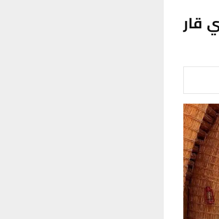
ي قار