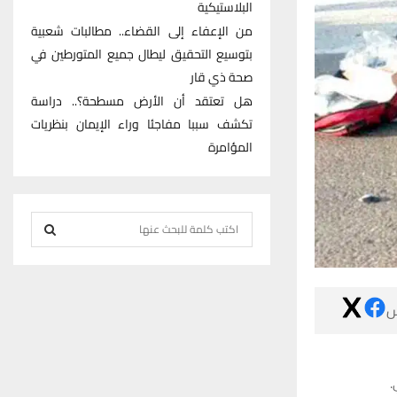
البلاستيكية
من الإعفاء إلى القضاء.. مطالبات شعبية
بتوسيع التحقيق ليطال جميع المتورطين في
صحة ذي قار
هل تعتقد أن الأرض مسطحة؟.. دراسة
تكشف سببا مفاجئا وراء الإيمان بنظريات
المؤامرة
S
e
S
a
r
E

c
h
A
f
R
o
ش