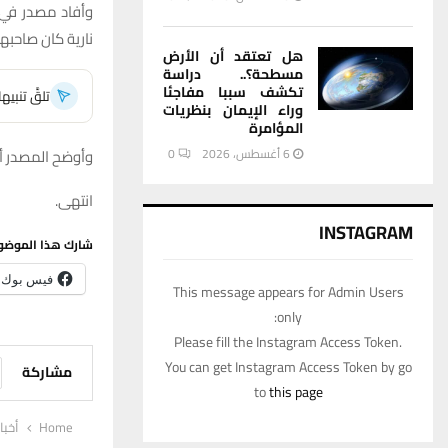
وأفاد مصدر في ش
نارية كان صاحبه
هل تعتقد أن الأرض
مسطحة؟.. دراسة
تكشف سببا مفاجئا
تلقَّ تنبي
وراء الإيمان بنظريات
المؤامرة
6 أغسطس، 2026
0
وأوضح المصدر أن
انتهى.
INSTAGRAM
شارك هذا الموضو
فيس بوك
This message appears for Admin Users
only:
Please fill the Instagram Access Token.
You can get Instagram Access Token by go
مشاركة
to
this page
Home
أخبا