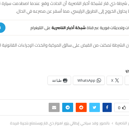
رطة ذي قار لشبكة أخبار الناصرية أن الحادث وقع عندما اصطدمت سيارة نو
ا يحاول الخروج إلى الطريق الرئيسي، مما أسفر عن مصرعه في الحال.
هات وتحديثات فورية عبر قناة
شبكة أخبار الناصرية
على التليغرام
ا
 الشرطة تمكنت من القبض على سائق المركبة واتخذت الإجراءات القانونية ال
ع:
X
WhatsApp
طباعة
0
ر الناصرية
بالصور: وفد سياحي إيطالي يزور اهوار ذي قار ويستمتع بتجربة فريدة