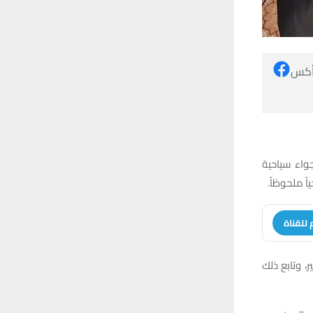
 أكس
واء سياحية
ً ملحوظاً.
 للقناة
، وتابع ذلك