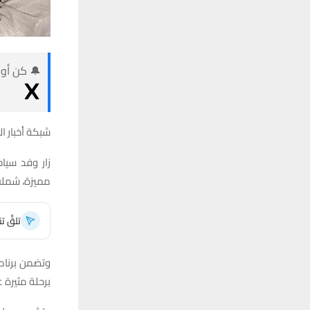
🔔 كن أول
شبكة أخبار ال
زار وفد سيا
مميزة، شملت 
تلقَّ 
وتضمن برنامج
برحلة مثيرة