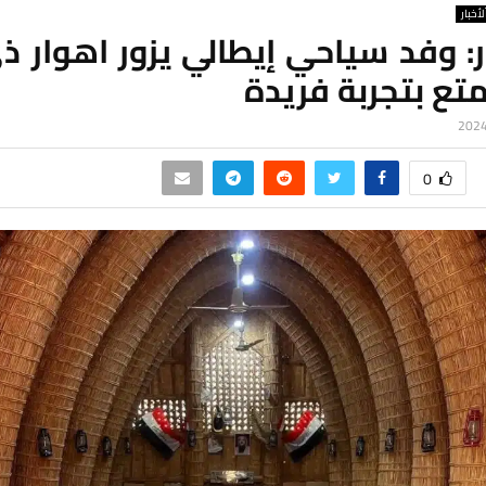
لأخبار
: وفد سياحي إيطالي يزور اهوار ذ
تع بتجربة فريدة
0