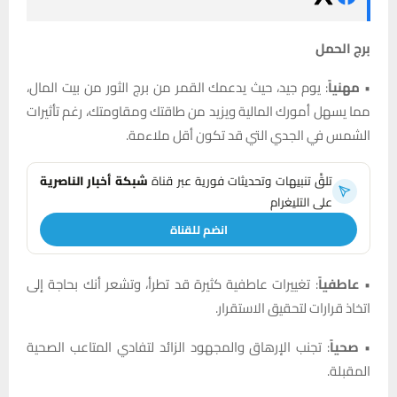
برج الحمل
•
مهنياً
: يوم جيد، حيث يدعمك القمر من برج الثور من بيت المال،
مما يسهل أمورك المالية ويزيد من طاقتك ومقاومتك، رغم تأثيرات
الشمس في الجدي التي قد تكون أقل ملاءمة.
تلقَّ تنبيهات وتحديثات فورية عبر قناة
شبكة أخبار الناصرية
على التليغرام
انضم للقناة
•
عاطفياً
: تغييرات عاطفية كثيرة قد تطرأ، وتشعر أنك بحاجة إلى
اتخاذ قرارات لتحقيق الاستقرار.
•
صحياً
: تجنب الإرهاق والمجهود الزائد لتفادي المتاعب الصحية
المقبلة.