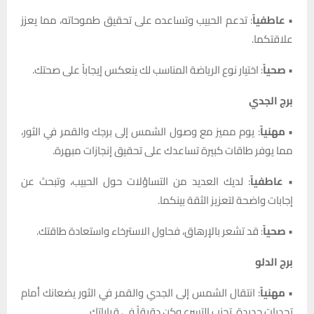
•
عاطفياً
: تدعم الحبيب وتساعده على تحقيق طموحاته، مما يعزز
علاقتكما.
•
صحياً
: اختيار نوع الرياضة المناسب لك ينعكس إيجاباً على صحتك.
برج الجدي
•
مهنياً
: يوم مميز مع وصول الشمس إلى برجك والقمر في الثور،
مما يوفر طاقات كبيرة تساعدك على تحقيق إنجازات مبهرة.
•
عاطفياً
: لديك العديد من التساؤلات حول الحبيب، وتبحث عن
إجابات واضحة لتعزيز الثقة بينكما.
•
صحياً
: قد تشعر بالإرهاق، فحاول الاسترخاء واستعادة طاقتك.
برج الدلو
•
مهنياً
: انتقال الشمس إلى الجدي والقمر في الثور يضعانك أمام
تحديات جديدة. تجنب التسرع وكن دقيقاً في قراراتك.