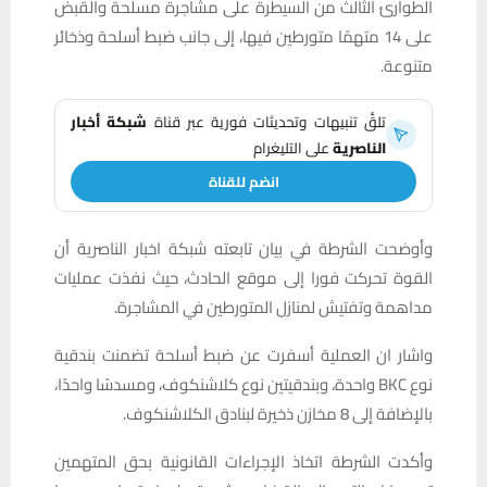
الطوارئ الثالث من السيطرة على مشاجرة مسلحة والقبض
على 14 متهمًا متورطين فيها، إلى جانب ضبط أسلحة وذخائر
متنوعة.
تلقَّ تنبيهات وتحديثات فورية عبر قناة
شبكة أخبار
الناصرية
على التليغرام
انضم للقناة
وأوضحت الشرطة في بيان تابعته شبكة اخبار الناصرية أن
القوة تحركت فورا إلى موقع الحادث، حيث نفذت عمليات
مداهمة وتفتيش لمنازل المتورطين في المشاجرة.
واشار ان العملية أسفرت عن ضبط أسلحة تضمنت بندقية
نوع BKC واحدة، وبندقيتين نوع كلاشنكوف، ومسدسًا واحدًا،
بالإضافة إلى 8 مخازن ذخيرة لبنادق الكلاشنكوف.
وأكدت الشرطة اتخاذ الإجراءات القانونية بحق المتهمين