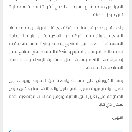
المهندس محمد شياع السوداني، ليصبح أيقونة ترفيهية ومعمارية
تزين مركز المدينة.
وأكد رئيس صندوق إعمار محافظة ذي قار، المهندس محمد جواد
الزيدي في بيان تلقته شبكة اخبار الناصرية خلال زياراته الميدانية
المستمرة، أن العمل في المشروع يتصاعد بوتيرة متسارعة، حيث تم
توجيه دائرة المهندس المقيم والشركة المنفذة لفتح مواقع عمل
إضافية، مع الالتزام بوجبات عمل مستمرة للإسراع بإنجازه وفق
المواصفات المحددة.
يمتد الكورنيش على مساحة واسعة من المدينة، ويهدف إلى
تقديم بيئة ترفيهية مميزة للمواطنين والعائلات، مما يعكس حرص
الحكومة على تعزيز البنى التحتية وتوفير فضاءات مجتمعية تخدم
سكان ذي قار.
انتهى.