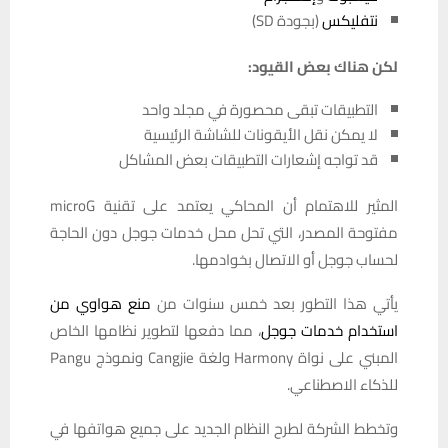
نتفليكس
(بجودة SD)
لكن هناك بعض القيود:
التطبيقات تبقى محصورة في مجلد واحد
لا يمكن نقل الأيقونات للشاشة الرئيسية
قد تواجه إشعارات التطبيقات بعض المشاكل
المثير للاهتمام أن المحاكي يعتمد على تقنية microG
مفتوحة المصدر، التي تحل محل خدمات جوجل دون الحاجة
لحساب جوجل أو الاتصال بخوادمها.
يأتي هذا التطور بعد خمس سنوات من
منع هواوي من
استخدام خدمات جوجل
، مما دفعها لتطوير نظامها الخاص
المبني على نواة Harmony ولغة Cangjie ونموذج Pangu
للذكاء الاصطناعي.
وتخطط الشركة لطرح النظام الجديد على جميع هواتفها في