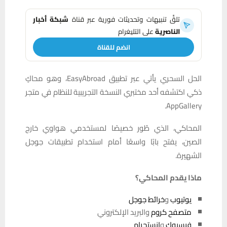
تلقَّ تنبيهات وتحديثات فورية عبر قناة
شبكة أخبار
الناصرية
على التليغرام
انضم للقناة
الحل السحري يأتي عبر تطبيق EasyAbroad، وهو محاكٍ
ذكي اكتشفه أحد مختبري النسخة التجريبية للنظام في متجر
AppGallery.
المحاكي، الذي طُور خصيصًا لمستخدمي هواوي خارج
الصين، يفتح بابًا واسعًا أمام استخدام تطبيقات جوجل
الشهيرة.
ماذا يقدم المحاكي؟
يوتيوب
و
خرائط جوجل
متصفح كروم
والبريد الإلكتروني
فيسبوك
و
إنستجرام