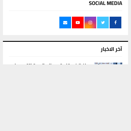
SOCIAL MEDIA
آخر الاخبار
محافظ ذي قار يتوجه إلى البصرة لتقديم واجب
يستخدم هذا الموقع ملفات تعريف الارتباط لتحسين تجربتك. سنفترض أنك
العزاء لذوي ضحايا موكب بني عامر
موافق على هذا، ولكن يمكنك إلغاء الاشتراك إذا كنت ترغب في ذلك.
5 أغسطس، 2026
0
موافق
قراءة المزيد
فيديو | بلدية كربلاء تثمن مشاركة كوادر بلدية
الناصرية في خدمة زوار الأربعين
5 أغسطس، 2026
0
مدير بلدية كربلاء يشيد بإسهام بلدية الناصرية