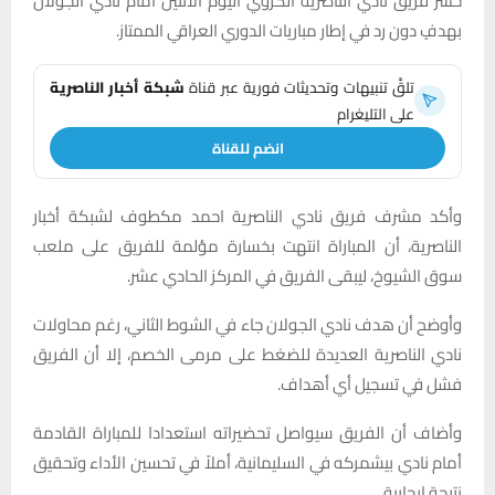
خسر فريق نادي الناصرية الكروي اليوم الاثنين أمام نادي الجولان
بهدفٍ دون رد في إطار مباريات الدوري العراقي الممتاز.
تلقَّ تنبيهات وتحديثات فورية عبر قناة
شبكة أخبار الناصرية
على التليغرام
انضم للقناة
وأكد مشرف فريق نادي الناصرية احمد مكطوف لشبكة أخبار
الناصرية، أن المباراة انتهت بخسارة مؤلمة للفريق على ملعب
سوق الشيوخ، ليبقى الفريق في المركز الحادي عشر.
وأوضح أن هدف نادي الجولان جاء في الشوط الثاني، رغم محاولات
نادي الناصرية العديدة للضغط على مرمى الخصم، إلا أن الفريق
فشل في تسجيل أي أهداف.
وأضاف أن الفريق سيواصل تحضيراته استعدادا للمباراة القادمة
أمام نادي بيشمركه في السليمانية، أملاً في تحسين الأداء وتحقيق
نتيجة إيجابية.