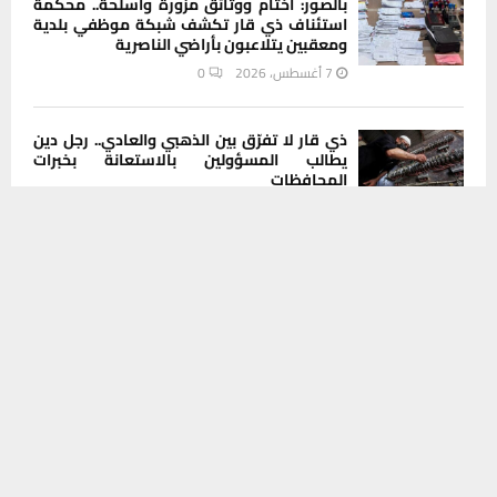
بالصور: أختام ووثائق مزورة وأسلحة.. محكمة
استئناف ذي قار تكشف شبكة موظفي بلدية
ومعقبين يتلاعبون بأراضي الناصرية
7 أغسطس، 2026
0
ذي قار لا تفرّق بين الذهبي والعادي.. رجل دين
يطالب المسؤولين بالاستعانة بخبرات
المحافظات
يستخدم هذا الموقع ملفات تعريف الارتباط لتحسين تجربتك. سنفترض أنك
7 أغسطس، 2026
0
موافق على هذا، ولكن يمكنك إلغاء الاشتراك إذا كنت ترغب في ذلك.
موافق
قراءة المزيد
INSTAGRAM
This message appears for Admin Users only:
Please fill the Instagram Access Token. You can get Instagram
Access Token by go to
this page