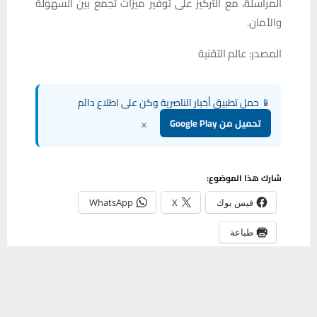
المراسلة، مع التركيز على توفير ميزات تجمع بين السهولة
والأمان.
المصدر: عالم التقنية
📱 حمل تطبيق أخبار الناصرية وكن على اطلاع دائم
×
تحميل من Google Play
شارك هذا الموضوع:
فيس بوك
X
WhatsApp
طباعة
يستخدم هذا الموقع ملفات تعريف الارتباط لتحسين تجربتك. سنفترض أنك
موافق على هذا، ولكن يمكنك إلغاء الاشتراك إذا كنت ترغب في ذلك.
موافق
قراءة المزيد
مشاركة
0