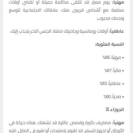
مهنياً:
يوم مميز، قد تتلقى مكالمة جميلة أو تقضي أوقات
ممتعة مع أشخاص قريبين منك. علاقاتك الاجتماعية تتوسع
ونجمك محبوب.
عاطفياً:
أوقات رومانسية وجاذبيتك لافتة. الجنس الآخر ينجذب إليك.
النسبة المئوية:
• مهنياً: 86%
• مالياً: 87%
• عاطفياً: 83%
• صحياً: 80%
الجوزاء ♊
مهنياً:
مصاريف كثيرة وقصص عائلية قد تشغلك. هناك حركة في
الأوراق أو تجهيز للسفر. قد تقوم بتصليحات أو تغيير في المنزل. انتبه