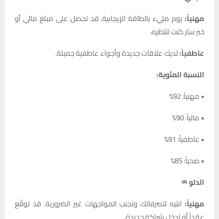
مهنياً:
يوم مليء بالطاقة الإيجابية. قد تحصل على مبلغ مالي أو
خبر سار كنت تنتظره.
عاطفياً:
لديك علاقات جديدة وأجواء عاطفية جميلة.
النسبة المئوية:
• مهنياً: 92%
• مالياً: 90%
• عاطفياً: 91%
• صحياً: 85%
الدلو ♒
مهنياً:
انتبه لتصرفاتك وتجنب المواجهات غير الضرورية. قد توقّع
عقداً أو تدخل شراكة جديدة.