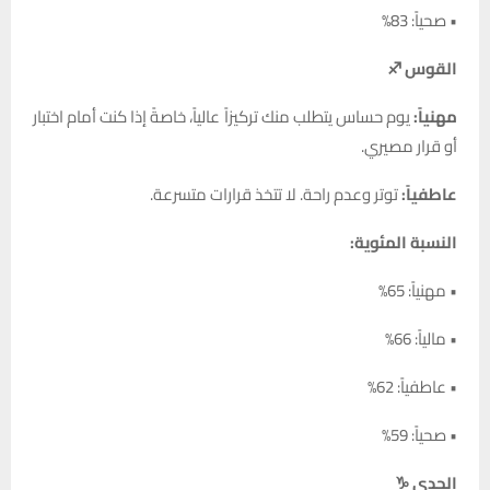
• صحياً: 83%
القوس ♐
مهنياً:
يوم حساس يتطلب منك تركيزاً عالياً، خاصةً إذا كنت أمام اختبار
أو قرار مصيري.
عاطفياً:
توتر وعدم راحة. لا تتخذ قرارات متسرعة.
النسبة المئوية:
• مهنياً: 65%
• مالياً: 66%
• عاطفياً: 62%
• صحياً: 59%
الجدي ♑