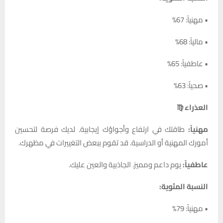
• مهنياً: 67%
• مالياً: 68%
• عاطفياً: 65%
• صحياً: 63%
العذراء ♍
مهنياً:
طاقتك في ارتفاع وأجواؤك إيجابية. لديك فرصة لتحسين
أمورك المهنية أو الدراسية. قد تقوم ببعض التغييرات في مظهرك.
عاطفياً:
يوم داعم ومميز. الجاذبية والعين عليك.
النسبة المئوية:
• مهنياً: 79%