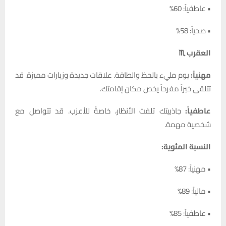
• عاطفياً: 60%
• صحياً: 58%
العقرب ♏
مهنياً:
يوم مليء بالحظ والطاقة. علاقات جديدة وزيارات مميزة. قد
تتلقى خبراً مفرحاً يخص مكان إقامتك.
عاطفياً:
جاذبيتك تلفت الأنظار، خاصةً للأعزب. قد تتواصل مع
شخصية مهمة.
النسبة المئوية:
• مهنياً: 87%
• مالياً: 89%
• عاطفياً: 85%