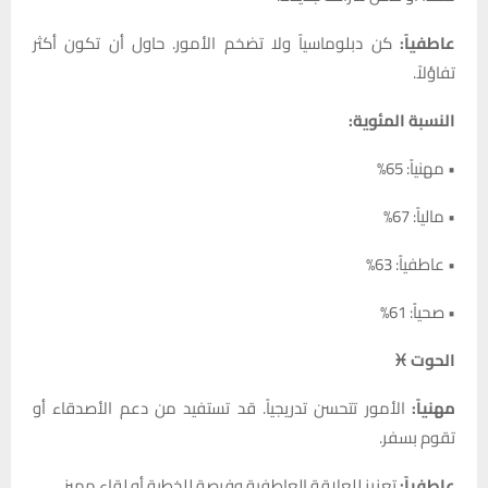
عاطفياً:
كن دبلوماسياً ولا تضخم الأمور. حاول أن تكون أكثر
تفاؤلاً.
النسبة المئوية:
• مهنياً: 65%
• مالياً: 67%
• عاطفياً: 63%
• صحياً: 61%
الحوت ♓
مهنياً:
الأمور تتحسن تدريجياً. قد تستفيد من دعم الأصدقاء أو
تقوم بسفر.
عاطفياً:
تعزيز للعلاقة العاطفية وفرصة للخطبة أو لقاء مميز.