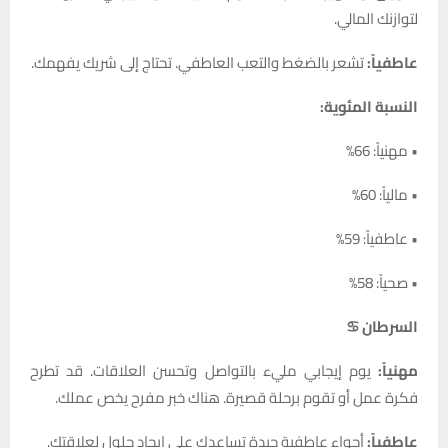
لتوازنك المالي.
عاطفياً:
تشعر بالضغط والتعب العاطفي. تحتاج إلى شريك يفهمك.
النسبة المئوية:
• مهنياً: 66%
• مالياً: 60%
• عاطفياً: 59%
• صحياً: 58%
السرطان ♋
مهنياً:
يوم إيجابي مليء بالتواصل وتحسن العلاقات. قد تطرح
فكرة عمل أو تقوم برحلة قصيرة. هناك خبر مفرح يخص عملك.
عاطفياً:
أجواء عاطفية جيدة تساعدك على إيجاد حلول لعلاقتك.