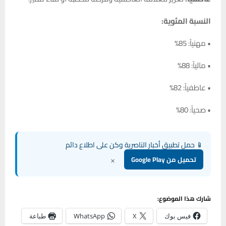
النسبة المئوية:
• مهنياً: 85%
• مالياً: 88%
• عاطفياً: 82%
• صحياً: 80%
📱 حمل تطبيق أخبار الناصرية وكن على اطلاع دائم
×
تحميل من Google Play
شارك هذا الموضوع:
فيس بوك
X
WhatsApp
طباعة