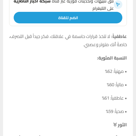
تلقَّ تنبيهات وتحديثات فورية عبر قناة
شبكة أخبار الناصرية
على التليغرام
انضم للقناة
عاطفياً:
لا تتخذ قرارات حاسمة في علاقتك. فكر جيداً قبل التصرف،
خاصةً أنك متوتر وعصبي.
النسبة المئوية:
• مهنياً: 62%
• مالياً: 60%
• عاطفياً: 61%
• صحياً: 59%
الثور ♉