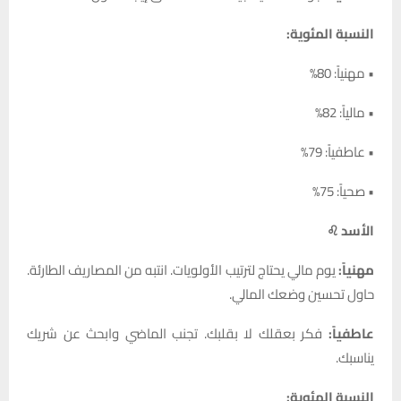
النسبة المئوية:
• مهنياً: 80%
• مالياً: 82%
• عاطفياً: 79%
• صحياً: 75%
الأسد ♌
مهنياً:
يوم مالي يحتاج لترتيب الأولويات. انتبه من المصاريف الطارئة.
حاول تحسين وضعك المالي.
عاطفياً:
فكر بعقلك لا بقلبك. تجنب الماضي وابحث عن شريك
يناسبك.
النسبة المئوية: