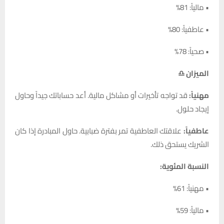
• مالياً: 81%
• عاطفياً: 80%
• صحياً: 78%
الميزان ♎
مهنياً:
قد تواجه تأخيرات أو مشاكل مالية. أعد حساباتك جيداً وحاول
إيجاد حلول.
عاطفياً:
علاقتك العاطفية تمر بفترة ضبابية. حاول المبادرة إذا كان
الشريك يستحق ذلك.
النسبة المئوية:
• مهنياً: 61%
• مالياً: 59%