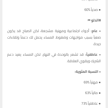
● صحياً %60
#الدلو ♒
•
عام:
أجواء اجتماعية ومهنية مشجعة، لكن الصباح قد يكون
صعباً بسبب مواجهات وضغوط. المساء يحمل لك دعماً ولقاءات
جيدة.
•
عاطفياً:
قد تشعر بالوحدة في النهار، لكن المساء يعيد دعم
الشريك ويقوي العلاقة.
•
النسبة المئوية:
● مهنياً %69
● مالياً %63
● عاطفياً %73