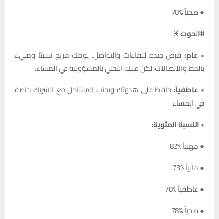
● صحياً %70
#الحوت ♓
•
عام:
فرص جيدة للقاءات والتواصل. يومك مريح نسبيًا ومليء
بالحظ والاتصالات، لكن عليك التحلي بالمسؤولية في المساء.
•
عاطفياً:
حافظ على هدوئك وتجنب المشاكل مع الشريك خاصة
في المساء.
•
النسبة المئوية:
● مهنياً %82
● مالياً %73
● عاطفياً %70
● صحياً %78