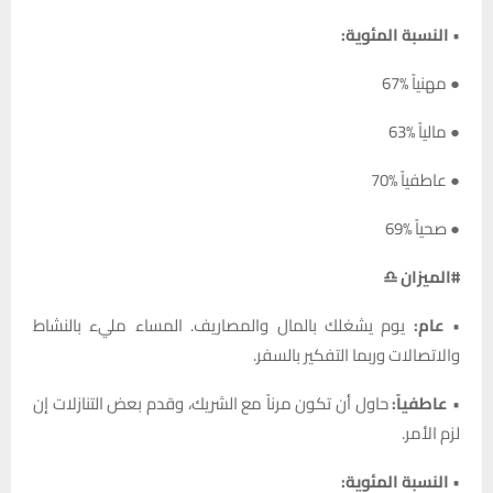
•
النسبة المئوية:
● مهنياً %67
● مالياً %63
● عاطفياً %70
● صحياً %69
#الميزان ♎
•
عام:
يوم يشغلك بالمال والمصاريف. المساء مليء بالنشاط
والاتصالات وربما التفكير بالسفر.
•
عاطفياً:
حاول أن تكون مرناً مع الشريك، وقدم بعض التنازلات إن
لزم الأمر.
•
النسبة المئوية: