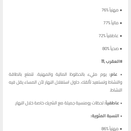
● مهنياً %76
● مالياً %77
● عاطفياً %72
● صحياً %80
#العقرب ♏
•
عام:
يوم مليء بالحظوظ المالية والمهنية. تتمتع بالطاقة
والنشاط وتستعيد تألقك. حاول استغلال النهار لأن المساء يقل فيه
النشاط.
•
عاطفياً:
لحظات رومنسية جميلة مع الشريك خاصة خلال النهار.
•
النسبة المئوية:
● مهنياً %86