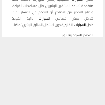
متقدمة تساعد السائقين البشريين مثل مساعدات القيادة،
ونظام التحذير من التصادم، أو التحكم في المسار، بحيث
تتداخل بعض خصائص
السيارات
ذاتية القيادة
داخل
السيارات
التقليدية دون استبدال السائق البشري تمامًا.
المصدر: السومرية نيوز
يستخدم هذا الموقع ملفات تعريف الارتباط لتحسين تجربتك. سنفترض أنك
موافق على هذا، ولكن يمكنك إلغاء الاشتراك إذا كنت ترغب في ذلك.
📱 حمل تطبيق أخبار الناصرية وكن على اطلاع دائم
موافق
قراءة المزيد
×
تحميل من Google Play
شارك هذا الموضوع:
فيس بوك
X
WhatsApp
طباعة