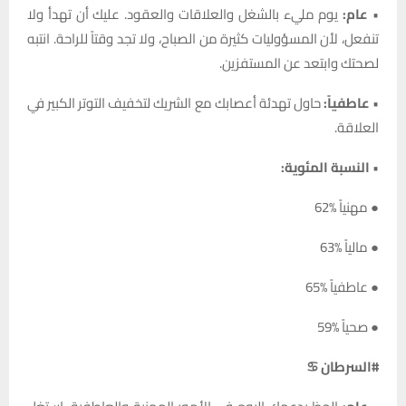
•
عام:
يوم مليء بالشغل والعلاقات والعقود. عليك أن تهدأ ولا
تنفعل، لأن المسؤوليات كثيرة من الصباح، ولا تجد وقتاً للراحة. انتبه
لصحتك وابتعد عن المستفزين.
•
عاطفياً:
حاول تهدئة أعصابك مع الشريك لتخفيف التوتر الكبير في
العلاقة.
•
النسبة المئوية:
● مهنياً %62
● مالياً %63
● عاطفياً %65
● صحياً %59
#السرطان ♋