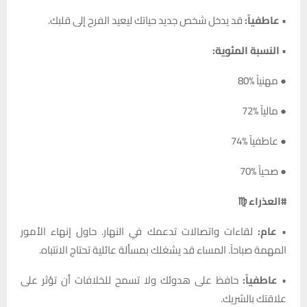
•
عاطفياً:
قد يدخل شخص جديد حياتك ليعيد الفرح إلى قلبك.
•
النسبة المئوية:
● مهنياً %80
● مالياً %72
● عاطفياً %74
● صحياً %70
#العذراء ♍
•
عام:
لقاءات واتصالات تدعمك في النهار. حاول إنهاء الأمور
المهمة صباحاً. المساء قد يشغلك بمسألة عائلية تحتاج الانتباه.
•
عاطفياً:
حافظ على هدوئك ولا تسمح للخلافات أن تؤثر على
علاقتك بالشريك.