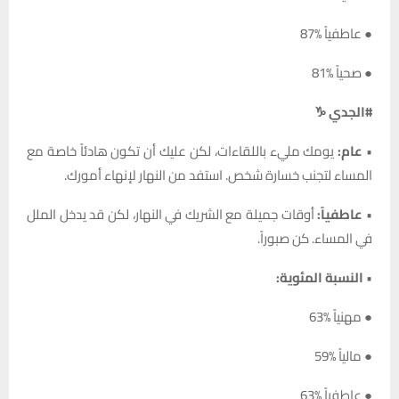
● عاطفياً %87
● صحياً %81
#الجدي ♑
•
عام:
يومك مليء باللقاءات، لكن عليك أن تكون هادئاً خاصة مع
المساء لتجنب خسارة شخص. استفد من النهار لإنهاء أمورك.
•
عاطفياً:
أوقات جميلة مع الشريك في النهار، لكن قد يدخل الملل
في المساء. كن صبوراً.
•
النسبة المئوية:
● مهنياً %63
● مالياً %59
● عاطفياً %63