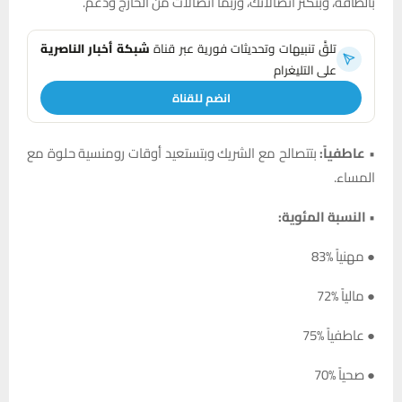
بالطاقة، وبتكتر اتصالاتك، وربما اتصالات من الخارج ودعم.
تلقَّ تنبيهات وتحديثات فورية عبر قناة
شبكة أخبار الناصرية
على التليغرام
انضم للقناة
•
عاطفياً:
بتتصالح مع الشريك وبتستعيد أوقات رومنسية حلوة مع
المساء.
•
النسبة المئوية:
● مهنياً %83
● مالياً %72
● عاطفياً %75
● صحياً %70