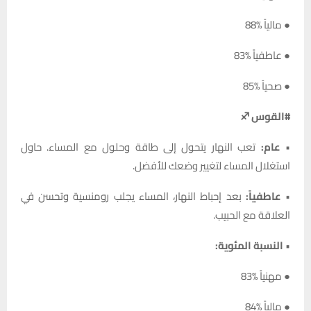
● مالياً %88
● عاطفياً %83
● صحياً %85
#القوس ♐
•
عام:
تعب النهار يتحول إلى طاقة وحلول مع المساء. حاول
استغلال المساء لتغيير وضعك للأفضل.
•
عاطفياً:
بعد إحباط النهار، المساء يجلب رومنسية وتحسن في
العلاقة مع الحبيب.
•
النسبة المئوية:
● مهنياً %83
● مالياً %84