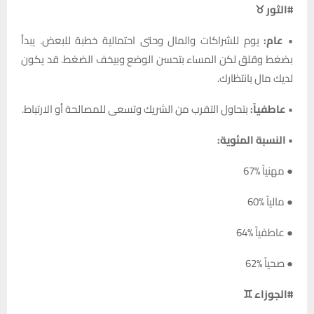
#الثور ♉
•
عام:
يوم للشراكات والمال وحتى احتمالية خطبة للبعض. يبدأ
بضغط وقلق لكن المساء بتحسن الوضع وبيخف الضغط. قد يكون
لديك مال بانتظارك.
•
عاطفياً:
بتحاول التقرب من الشريك وتسعى للمصالحة أو الارتباط.
•
النسبة المئوية:
● مهنياً %67
● مالياً %60
● عاطفياً %64
● صحياً %62
#الجوزاء ♊