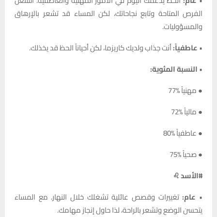
•
عام:
الحظ يدعمك اليوم في الأمور المهنية والعاطفية. استغل
الفرص المتاحة وتابع نجاحاتك، لكن المساء قد تشعر بالإرهاق
والمسؤوليات.
•
عاطفياً:
أنت جذاب ولديك كاريزما، لكن أحياناً الحظ قد يخذلك.
•
النسبة المئوية:
● مهنياً %77
● مالياً %72
● عاطفياً %80
● صحياً %75
#الأسد ♌
•
عام:
تغييرات وقصص عائلية تشغلك خلال النهار. مع المساء
يتحسن الوضع وتشعر بالراحة، لذا حاول إنجاز مهامك.