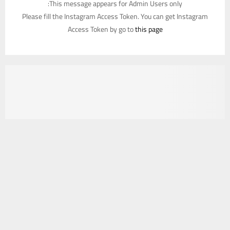
This message appears for Admin Users only:
Please fill the Instagram Access Token. You can get Instagram
Access Token by go to
this page
يستخدم هذا الموقع ملفات تعريف الارتباط لتحسين تجربتك. سنفترض أنك
موافق على هذا، ولكن يمكنك إلغاء الاشتراك إذا كنت ترغب في ذلك.
موافق
قراءة المزيد