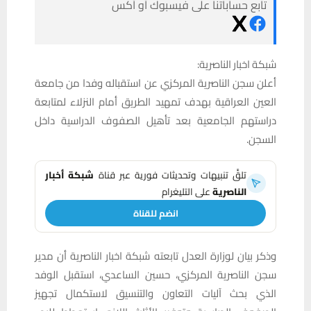
تابع حساباتنا على فيسبوك أو أكس
شبكة اخبار الناصرية:
أعلن سجن الناصرية المركزي عن استقباله وفدا من جامعة
العين العراقية بهدف تمهيد الطريق أمام النزلاء لمتابعة
دراستهم الجامعية بعد تأهيل الصفوف الدراسية داخل
السجن.
تلقَّ تنبيهات وتحديثات فورية عبر قناة
شبكة أخبار
الناصرية
على التليغرام
انضم للقناة
وذكر بيان لوزارة العدل تابعته شبكة اخبار الناصرية أن مدير
سجن الناصرية المركزي، حسين الساعدي، استقبل الوفد
الذي بحث آليات التعاون والتنسيق لاستكمال تجهيز