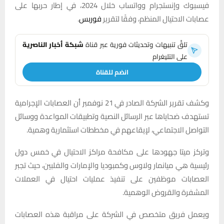
فيسبوك وإنستجرام وواتساب خلال 2024، في إطار حربها على
عصابات الاحتيال المنظم، وفقًا لتقرير
فوربس
.
تلقَّ تنبيهات وتحديثات فورية عبر قناة
شبكة أخبار الناصرية
على التليغرام
انضم للقناة
وكشف تقرير الشركة الصادر في 21 نوفمبر أن العصابات الإجرامية
تستهدف ضحاياها عبر الرسائل النصية وتطبيقات المواعدة ووسائل
التواصل الاجتماعي، لإيقاعهم في مخططات استثمارية وهمية.
وتركز ميتا جهودها على مكافحة مراكز الاحتيال في خمس دول
رئيسية هي ميانمار ولاوس وكمبوديا والإمارات والفلبين، حيث تجبر
العصابات موظفين على تنفيذ عمليات احتيال في العملات
المشفرة والقروض الوهمية.
ويعمل فريق متخصص في الشركة على مراقبة هذه العصابات