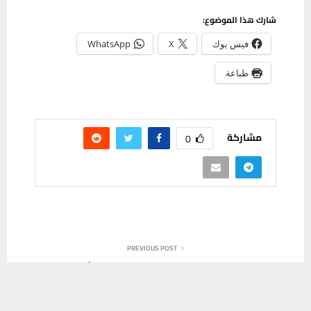
شارك هذا الموضوع:
فيس بوك
X
WhatsApp
طباعة
مشاركة
0
PREVIOUS POST
بالصور: طرق ذي قار تنجز 80% من مشروع الجسر
يستخدم هذا الموقع ملفات تعريف الارتباط لتحسين تجربتك. سنفترض أنك
الحديدي البديل
موافق على هذا، ولكن يمكنك إلغاء الاشتراك إذا كنت ترغب في ذلك.