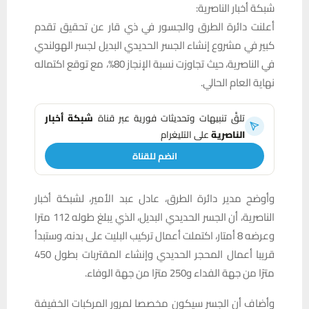
شبكة أخبار الناصرية:
أعلنت دائرة الطرق والجسور في ذي قار عن تحقيق تقدم
كبير في مشروع إنشاء الجسر الحديدي البديل لجسر الهولندي
في الناصرية، حيث تجاوزت نسبة الإنجاز 80%، مع توقع اكتماله
نهاية العام الحالي.
تلقَّ تنبيهات وتحديثات فورية عبر قناة
شبكة أخبار
الناصرية
على التليغرام
انضم للقناة
وأوضح مدير دائرة الطرق، عادل عبد الأمير، لشبكة أخبار
الناصرية، أن الجسر الحديدي البديل، الذي يبلغ طوله 112 مترا
وعرضه 8 أمتار، اكتملت أعمال تركيب البليت على بدنه، وستبدأ
قريبا أعمال المحجر الحديدي وإنشاء المقتربات بطول 450
مترًا من جهة الفداء و250 مترًا من جهة الوفاء.
وأضاف أن الجسر سيكون مخصصا لمرور المركبات الخفيفة