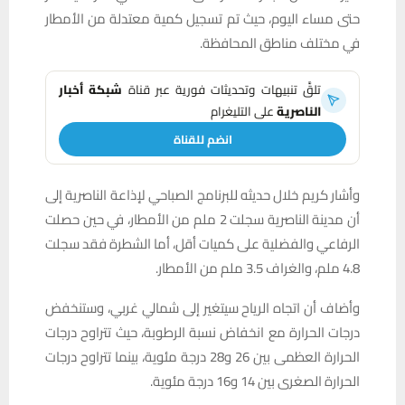
حتى مساء اليوم، حيث تم تسجيل كمية معتدلة من الأمطار
في مختلف مناطق المحافظة.
تلقَّ تنبيهات وتحديثات فورية عبر قناة
شبكة أخبار
الناصرية
على التليغرام
انضم للقناة
وأشار كريم خلال حديثه للبرنامج الصباحي لإذاعة الناصرية إلى
أن مدينة الناصرية سجلت 2 ملم من الأمطار، في حين حصلت
الرفاعي والفضلية على كميات أقل، أما الشطرة فقد سجلت
4.8 ملم، والغراف 3.5 ملم من الأمطار.
وأضاف أن اتجاه الرياح سيتغير إلى شمالي غربي، وستنخفض
درجات الحرارة مع انخفاض نسبة الرطوبة، حيث تتراوح درجات
الحرارة العظمى بين 26 و28 درجة مئوية، بينما تتراوح درجات
الحرارة الصغرى بين 14 و16 درجة مئوية.