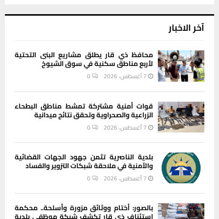
آخر الاخبار
محافظ ذي قار يطلق مشاريع البنى التحتية
لأربع مناطق سكنية في سوق الشيوخ
7 أغسطس، 2026
0
قوات أمنية مشتركة تمشط مناطق البطحاء
الزراعية والصحراوية وتحقق نتائج ميدانية
7 أغسطس، 2026
0
بلدية الناصرية تثمن جهود الجهات القضائية
والأمنية في ملاحقة شبكات التزوير والفساد
7 أغسطس، 2026
0
بالصور: أختام ووثائق مزورة وأسلحة.. محكمة
استئناف ذي قار تكشف شبكة موظفي بلدية