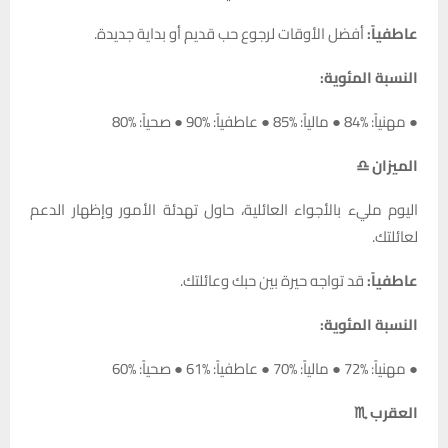
عاطفياً:
أفضل الأوقات لرجوع حب قديم أو بداية جديدة.
النسبة المئوية:
● مهنياً: %84 ● مالياً: %85 ● عاطفياً: %90 ● صحياً: %80
الميزان ♎
اليوم مليء بالأجواء العائلية، حاول تهدئة الأمور وإظهار الدعم
لعائلتك.
عاطفياً:
قد تواجه حيرة بين حبك وعائلتك.
النسبة المئوية:
● مهنياً: %72 ● مالياً: %70 ● عاطفياً: %61 ● صحياً: %60
العقرب ♏