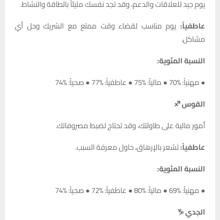
يوم جيد للعلاقات والدعم، وقد تجد نفسك مليئاً بالطاقة والنشاط.
عاطفياً:
يوم مناسب لقضاء وقت ممتع مع الشريك وحل أي
مشاكل.
النسبة المئوية:
● مهنياً: %70 ● مالياً: %75 ● عاطفياً: %77 ● صحياً: %74
القوس ♐
أمور مالية على طاولتك، وقد تحتاج لضبط مصروفاتك.
عاطفياً:
تشعر بالإرهاق، حاول معرفة السبب.
النسبة المئوية:
● مهنياً: %69 ● مالياً: %80 ● عاطفياً: %72 ● صحياً: %74
الجدي ♑