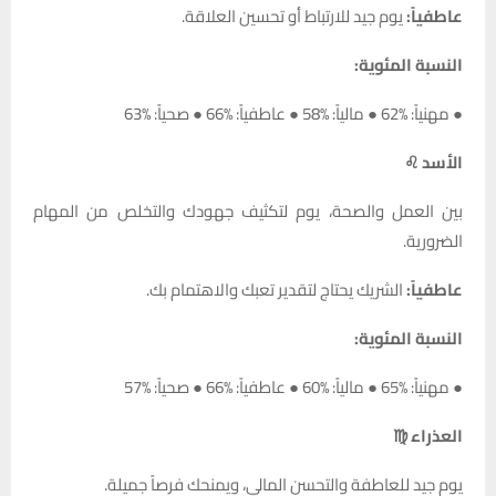
عاطفياً:
يوم جيد للارتباط أو تحسين العلاقة.
النسبة المئوية:
● مهنياً: %62 ● مالياً: %58 ● عاطفياً: %66 ● صحياً: %63
الأسد ♌
بين العمل والصحة، يوم لتكثيف جهودك والتخلص من المهام
الضرورية.
عاطفياً:
الشريك يحتاج لتقدير تعبك والاهتمام بك.
النسبة المئوية:
● مهنياً: %65 ● مالياً: %60 ● عاطفياً: %66 ● صحياً: %57
العذراء ♍
يوم جيد للعاطفة والتحسن المالي، ويمنحك فرصاً جميلة.