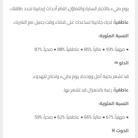
يوم مليء بالأخبار السارة والتفاؤل، انتظر أحداث إيجابية تجدد طاقتك.
عاطفياً:
لديك جاذبية تساعدك على قضاء وقت جميل مع الشريك.
النسبة المئوية:
● مهنياً: %93 ● مالياً: %85 ● عاطفياً: %88 ● صحياً: %87
الدلو ♒
قد تشعر بخيبة أمل ووحدة، يوم بطيء وتحتاج للهدوء.
عاطفياً:
رغبة بالانعزال قد تشعر بها.
النسبة المئوية:
● مهنياً: %67 ● مالياً: %66 ● عاطفياً: %62 ● صحياً: %59
الحوت ♓