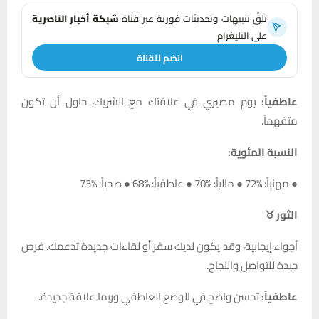
تلقَّ تنبيهات وتحديثات فورية عبر قناة
شبكة أخبار الناصرية
على التليغرام
انضم للقناة
عاطفياً:
يوم مصيري في علاقتك مع الشريك، حاول أن تكون
متفهماً.
النسبة المئوية:
● مهنياً: %72 ● مالياً: %70 ● عاطفياً: %68 ● صحياً: %73
الثور ♉
أجواء إيجابية، وقد يكون لديك سفر أو لقاءات جديدة تدعمك. فرص
جيدة للتواصل والنجاح.
عاطفياً:
تحسن واضح في الوضع العاطفي وربما علاقة جديدة.