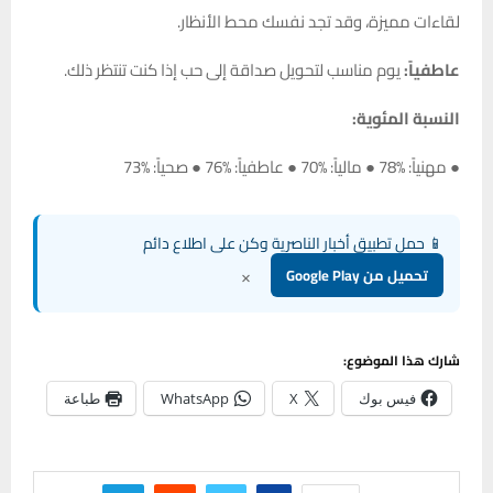
لقاءات مميزة، وقد تجد نفسك محط الأنظار.
عاطفياً:
يوم مناسب لتحويل صداقة إلى حب إذا كنت تنتظر ذلك.
النسبة المئوية:
● مهنياً: %78 ● مالياً: %70 ● عاطفياً: %76 ● صحياً: %73
📱 حمل تطبيق أخبار الناصرية وكن على اطلاع دائم
×
تحميل من Google Play
شارك هذا الموضوع:
فيس بوك
X
WhatsApp
طباعة