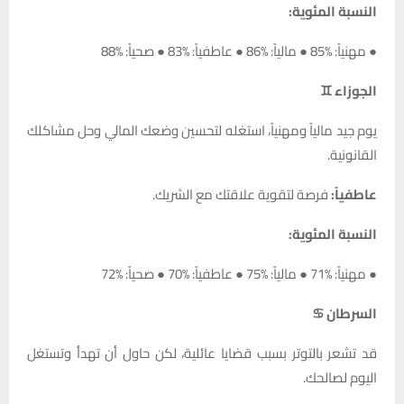
النسبة المئوية:
● مهنياً: %85 ● مالياً: %86 ● عاطفياً: %83 ● صحياً: %88
الجوزاء ♊
يوم جيد مالياً ومهنياً، استغله لتحسين وضعك المالي وحل مشاكلك
القانونية.
عاطفياً:
فرصة لتقوية علاقتك مع الشريك.
النسبة المئوية:
● مهنياً: %71 ● مالياً: %75 ● عاطفياً: %70 ● صحياً: %72
السرطان ♋
قد تشعر بالتوتر بسبب قضايا عائلية، لكن حاول أن تهدأ وتستغل
اليوم لصالحك.