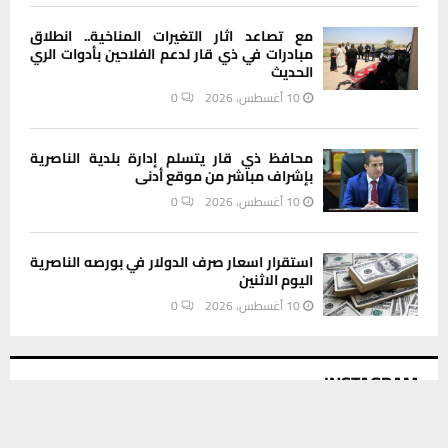
مع تصاعد اثار التغيرات المناخية.. انطلاق
مبادرات في ذي قار لدعم الفلاحين بأدوات الري
الحديث
10 أغسطس، 2026
0
محافظ ذي قار يتسلم إدارة بلدية الناصرية
بإشراف مباشر من موقع أدنى
10 أغسطس، 2026
0
استقرار اسعار صرف الدولار في بورصه الناصرية
اليوم الاثنين
10 أغسطس، 2026
0
INSTAGRAM
يستخدم هذا الموقع ملفات تعريف الارتباط لتحسين تجربتك. سنفترض أنك
موافق على هذا، ولكن يمكنك إلغاء الاشتراك إذا كنت ترغب في ذلك.
This message appears for Admin Users only: