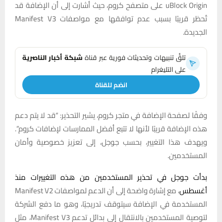
uBlock Origin على متصفح كروم، حيث أشارت إلى أن الإضافة قد
تُحظر قريبًا بسبب عدم توافقها مع مواصفات Manifest V3
الجديدة.
تلقَّ تنبيهات وتحديثات فورية عبر قناة
شبكة أخبار الناصرية
على التليغرام
انضم للقناة
وفقًا لصفحة الإضافة في متجر كروم، يشير التحذير: “قد لا يتم دعم
هذه الإضافة قريبًا لأنها لا تتبع أفضل الممارسات لإضافات كروم”.
ويهدف هذا التغيير، بحسب جوجل، إلى تعزيز خصوصية وأمان
المستخدمين.
بدأت جوجل في تحذير المستخدمين من هذه التغييرات منذ
أغسطس
، مع إشارة واضحة إلى أن الدعم لمواصفات Manifest V2
المستخدمة في الإضافة سيتوقف تدريجيًا، وهو ما دفع الشركة
لتوصية المستخدمين بالانتقال إلى بدائل تدعم Manifest V3، مثل