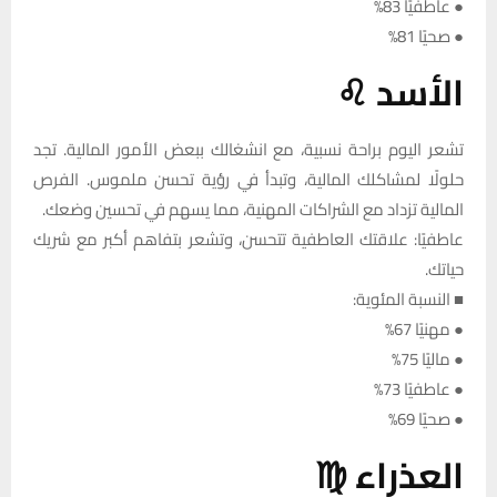
● عاطفيًا 83%
● صحيًا 81%
الأسد ♌
تشعر اليوم براحة نسبية، مع انشغالك ببعض الأمور المالية. تجد
حلولًا لمشاكلك المالية، وتبدأ في رؤية تحسن ملموس. الفرص
المالية تزداد مع الشراكات المهنية، مما يسهم في تحسين وضعك.
عاطفيًا: علاقتك العاطفية تتحسن، وتشعر بتفاهم أكبر مع شريك
حياتك.
■ النسبة المئوية:
● مهنيًا 67%
● ماليًا 75%
● عاطفيًا 73%
● صحيًا 69%
العذراء ♍