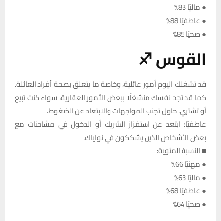
● ماليًا 83%
● عاطفيًا 88%
● صحيًا 85%
القوس ♐
قد تشغلك اليوم أمور عائلية، وخاصة ما يتعلق بصحة أفراد العائلة.
كما قد تجد نفسك منشغلًا ببعض الأمور العقارية، سواء كنت تبيع
أو تشتري. حاول تجنب المواجهات والابتعاد عن الضغوط.
عاطفيًا: ابتعد عن استفزاز الشريك أو الدخول في مشاحنات مع
بعض الأشخاص الذين يشككون في نواياك.
■ النسبة المئوية:
● مهنيًا 66%
● ماليًا 63%
● عاطفيًا 68%
● صحيًا 64%