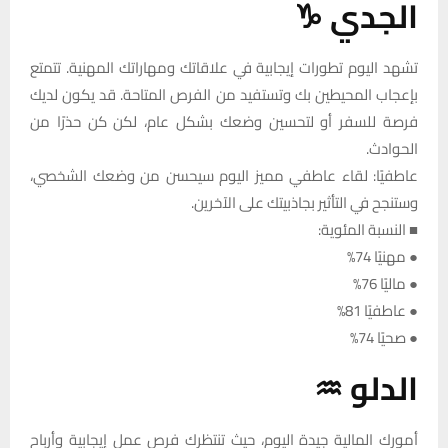
الجدي ♑
تشهد اليوم تطورات إيجابية في علاقاتك ومهاراتك المهنية. تتمتع
بإعجاب المحيطين بك وتستفيد من الفرص المتاحة. قد يكون لديك
فرصة للسفر أو لتحسين وضعك بشكل عام، لكن كن حذرًا من
الحوادث.
عاطفيًا: لقاء عاطفي مميز اليوم سيحسن من وضعك الشخصي،
وستنجح في التأثير بجاذبيتك على الآخرين.
■ النسبة المئوية:
● مهنيًا 74%
● ماليًا 76%
● عاطفيًا 81%
● صحيًا 74%
الدلو ♒
أمورك المالية جيدة اليوم، حيث تنتظرك فرص عمل إيجابية وأرباح