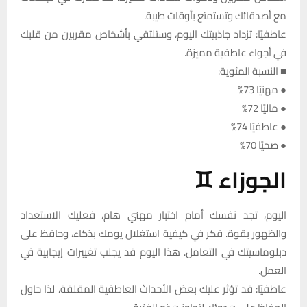
مع أصدقائك وتستمتع بأوقات طيبة.
عاطفيًا: تزداد جاذبيتك اليوم، وستلتقي بأشخاص مقربين من قلبك
في أجواء عاطفية مميزة.
■ النسبة المئوية:
● مهنيًا 73%
● ماليًا 72%
● عاطفيًا 74%
● صحيًا 70%
الجوزاء ♊
اليوم، تجد نفسك أمام اختبار مهني هام، فعليك الاستعداد
والظهور بقوة. فكر في كيفية استغلال يومك بذكاء، وحافظ على
دبلوماسيتك في التعامل. هذا اليوم قد يجلب تغييرات إيجابية في
العمل.
عاطفيًا: قد تؤثر عليك بعض الأحداث العاطفية المقلقة، لذا حاول