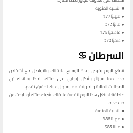
الحفاظ على هدوئك لتجاوز هذه الفترة.
■ النسبة المئوية:
● مهنيًا 77%
● ماليًا 72%
● عاطفيًا 75%
● صحيًا 70%
السرطان ♋
تتمتع اليوم بفرص جيدة لتوسيع علاقاتك والتواصل مع أشخاص
جدد، مما سيؤثر بشكل إيجابي على حياتك. الحظ يساندك في
المجالات المالية والمهنية، مما يسهل عليك تحقيق تقدم.
عاطفيًا: استغل هذا اليوم لتقوية علاقتك بشريك حياتك أو للبحث عن
حب جديد.
■ النسبة المئوية:
● مهنيًا 86%
● ماليًا 85%