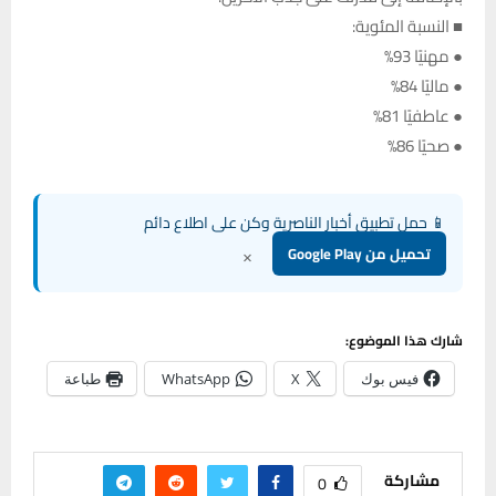
■ النسبة المئوية:
● مهنيًا 93%
● ماليًا 84%
● عاطفيًا 81%
● صحيًا 86%
📱 حمل تطبيق أخبار الناصرية وكن على اطلاع دائم
×
تحميل من Google Play
شارك هذا الموضوع:
فيس بوك
X
WhatsApp
طباعة
مشاركة
0