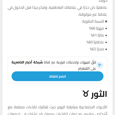
حولك.
عاطفيًا: كن حذرًا في علاقاتك العاطفية، وفكر جيدًا قبل الدخول في
علاقة غير موثوقة.
■ النسبة المئوية:
● مهنيًا 66%
● ماليًا 61%
● عاطفيًا 60%
● صحيًا 62%
تلقَّ تنبيهات وتحديثات فورية عبر قناة
شبكة أخبار الناصرية
على التليغرام
انضم للقناة
الثور ♉
الأجواء الاجتماعية مشرقة اليوم، حيث تنتظرك لقاءات ممتعة مع
أشخاص مقربين ودعوات للقاءات مميزة. قد تشارك في تجمعات