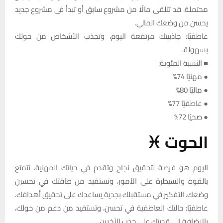
محتملة. قد تتلقى مالًا من مشروع سابق أو تبدأ في مشروع جديد
يحسن من وضعك المالي.
عاطفيًا: جاذبيتك مرتفعة اليوم، وتجذب الأشخاص من حولك
بسهولة.
■ النسبة المئوية:
● مهنيًا 74%
● ماليًا 80%
● عاطفيًا 77%
● صحيًا 72%
الحوت ♓
اليوم هو فرصة لتحقيق نجاح وتقدم في حياتك المهنية. تتمتع
بالقوة والسيطرة على الأمور، وتستفيد من طاقتك في تحسين
وضعك. التفكير في مستقبلك بجدية يساعدك على تحقيق أهدافك.
عاطفيًا: حالتك العاطفية في تحسن، وتستفيد من دعم من حولك،
بالإضافة إلى قدرتك على جذب الآخرين.