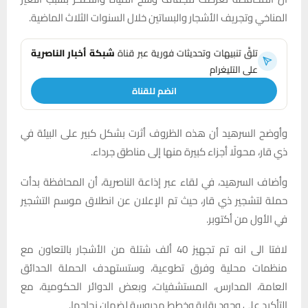
المناخي وتجريف الأشجار والبساتين خلال السنوات الثلاث الماضية.
تلقَّ تنبيهات وتحديثات فورية عبر قناة
شبكة أخبار الناصرية
على التليغرام
انضم للقناة
وأوضح السرهيد أن هذه الظروف أثرت بشكل كبير على البيئة في
ذي قار، محولًا أجزاء كبيرة منها إلى مناطق جرداء.
وأضاف السرهيد، في لقاء عبر إذاعة الناصرية، أن المحافظة بدأت
حملة لتشجير ذي قار، حيث تم الإعلان عن انطلاق موسم التشجير
في الأول من أكتوبر.
لافتا الى انه تم تجهيز 40 ألف شتلة من الأشجار بالتعاون مع
منظمات محلية وفرق تطوعية، وستستهدف الحملة الحدائق
العامة، المدارس، المستشفيات، وبعض الدوائر الحكومية، مع
التأكيد على وجود رقابة وخطط مدروسة لضمان نجاحها.