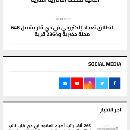
NEXT POST
انطلاق تعداد إلكتروني في ذي قار يشمل 648
محلة حضرية و2364 قرية
SOCIAL MEDIA
آخر الاخبار
266 ألف راتب أطباء العقود في ذي قار.. نائب