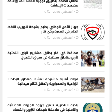
تطالب الصحة بتطبيق توجيه الـ600 ألف وإعادة
مخصصات الإعاشة
7 أغسطس، 2026
0
جهاز الأمن الوطني يطيح بشبكة لتهريب النفط
الخام في البصرة وذي قار
7 أغسطس، 2026
0
محافظ ذي قار يطلق مشاريع البنى التحتية
لأربع مناطق سكنية في سوق الشيوخ
7 أغسطس، 2026
0
قوات أمنية مشتركة تمشط مناطق البطحاء
الزراعية والصحراوية وتحقق نتائج ميدانية
7 أغسطس، 2026
0
بلدية الناصرية تثمن جهود الجهات القضائية
والأمنية في ملاحقة شبكات التزوير والفساد