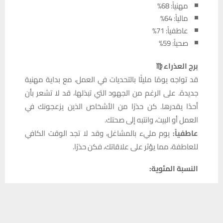
مهنياً: 68%
مالياً: 64%
عاطفياً: 71%
صحياً: 59%
برج العذراء ♍
قد تواجه يومًا مليئًا بالتحديات في العمل، مع بداية مهنية
جديدة. على الرغم من الجهود التي تبذلها، قد لا تشعر بأن
أحدًا يقدرها. كن حذرًا من الأشخاص الذين يزعجونك في
العمل أو البيت، وانتبه إلى صحتك.
عاطفياً:
يوم مليء بالمشاغل، وقد لا تجد الوقت الكافي
للعاطفة، مما يؤثر على علاقاتك، فكن حذرًا.
النسبة المئوية:
مهنياً: 67%
يستخدم هذا الموقع ملفات تعريف الارتباط لتحسين تجربتك. سنفترض أنك
مالياً: 66%
موافق على هذا، ولكن يمكنك إلغاء الاشتراك إذا كنت ترغب في ذلك.
عاطفياً: 62%
موافق
قراءة المزيد