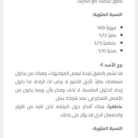
تتطور علاقتك مع الشريك.
النسبة المئوية:
مهنياً: 69%
مالياً: 72%
عاطفياً: 73%
صحياً: 70%
برج الأسد ♌
قد تشعر بالضيق نتيجة لبعض المواجهات، وهناك من يحاول
استغلالك مالياً. تأجيل الأمور لا يجلب لك الراحة، لذا حاول
إيجاد الحلول المناسبة. لا تخف وفكر بتأنٍ، وربما يكون من
الأفضل التفكير في عقد شراكة عمل.
عاطفياً:
هناك أفكار حول الارتباط، لكن انتبه من التوتر
والانفعال الذي قد يؤثر على راحتك.
النسبة المئوية: