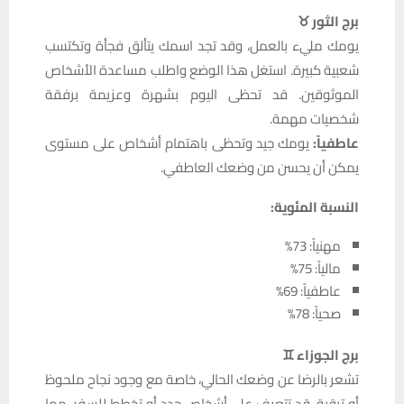
برج الثور ♉
يومك مليء بالعمل، وقد تجد اسمك يتألق فجأة وتكتسب
شعبية كبيرة. استغل هذا الوضع واطلب مساعدة الأشخاص
الموثوقين. قد تحظى اليوم بشهرة وعزيمة برفقة
شخصيات مهمة.
عاطفياً:
يومك جيد وتحظى باهتمام أشخاص على مستوى
يمكن أن يحسن من وضعك العاطفي.
النسبة المئوية:
مهنياً: 73%
مالياً: 75%
عاطفياً: 69%
صحياً: 78%
برج الجوزاء ♊
تشعر بالرضا عن وضعك الحالي، خاصة مع وجود نجاح ملحوظ
أو ترقية. قد تتعرف على أشخاص جدد أو تخطط للسفر، مما