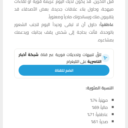
قبل الآخرين. قد يكون لديك اليوم عزيمة قوية أو لقاءات
مبهجة، وحاول بناء علاقات جديدة. بعض الأصدقاء قد
يتقربون منك ويساندونك مادياً ومعنوياً.
عاطفياً:
حاول أن لا تبقى وحيداً اليوم لتجنب الشعور
بالوحدة، فأنت بحاجة إلى شخص يقف بجانبك ويدعمك
بمشاعره.
تلقَّ تنبيهات وتحديثات فورية عبر قناة
شبكة أخبار
الناصرية
على التليغرام
انضم للقناة
النسبة المئوية:
مهنياً: 74%
مالياً: 69%
عاطفياً: 71%
صحياً: 61%