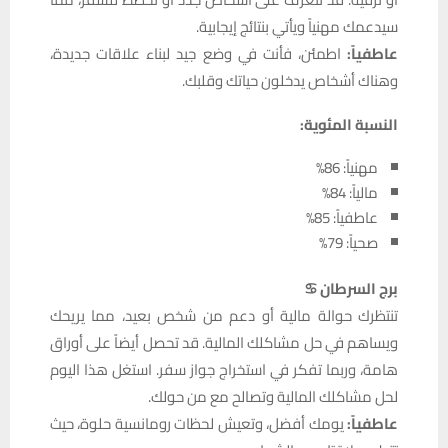
سيدعمك مهنياً ويأتي بنتائج إيجابية.
عاطفياً:
اطمئن، فأنت في وضع جيد لبناء علاقات جديدة،
وهناك أشخاص يدخلون حياتك وقلبك.
النسبة المئوية:
مهنياً: 86%
مالياً: 84%
عاطفياً: 85%
صحياً: 79%
برج السرطان ♋
تنتظرك حوالة مالية أو دعم من شخص بعيد، مما يريحك
ويساهم في حل مشاكلك المالية. قد تحصل أيضاً على أوراق
هامة، وربما تفكر في استخراج جواز سفر. استغل هذا اليوم
لحل مشاكلك المالية وتصالح مع من حولك.
عاطفياً:
يومك أفضل، وتعيش لحظات رومانسية حلوة، حيث