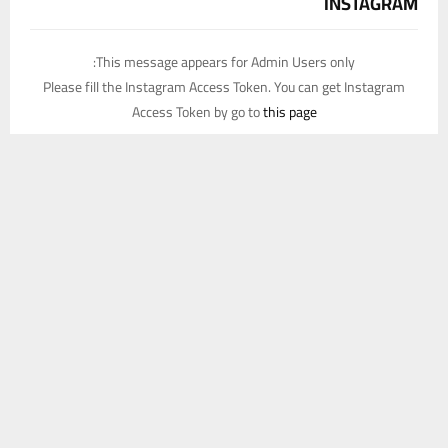
INSTAGRAM
This message appears for Admin Users only:
Please fill the Instagram Access Token. You can get Instagram
Access Token by go to
this page
يستخدم هذا الموقع ملفات تعريف الارتباط لتحسين تجربتك. سنفترض أنك
موافق على هذا، ولكن يمكنك إلغاء الاشتراك إذا كنت ترغب في ذلك.
موافق
قراءة المزيد