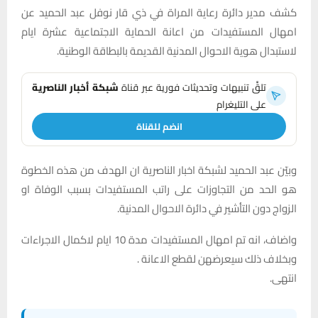
كشف مدير دائرة رعاية المراة في ذي قار نوفل عبد الحميد عن
امهال المستفيدات من اعانة الحماية الاجتماعية عشرة ايام
لاستبدال هوية الاحوال المدنية القديمة بالبطاقة الوطنية.
تلقَّ تنبيهات وتحديثات فورية عبر قناة
شبكة أخبار الناصرية
على التليغرام
انضم للقناة
وبيّن عبد الحميد لشبكة اخبار الناصرية ان الهدف من هذه الخطوة
هو الحد من التجاوزات على راتب المستفيدات بسبب الوفاة او
الزواج دون التأشير في دائرة الاحوال المدنية.
واضاف، انه تم امهال المستفيدات مدة 10 ايام لاكمال الاجراءات
وبخلاف ذلك سيعرضهن لقطع الاعانة .
انتهى.