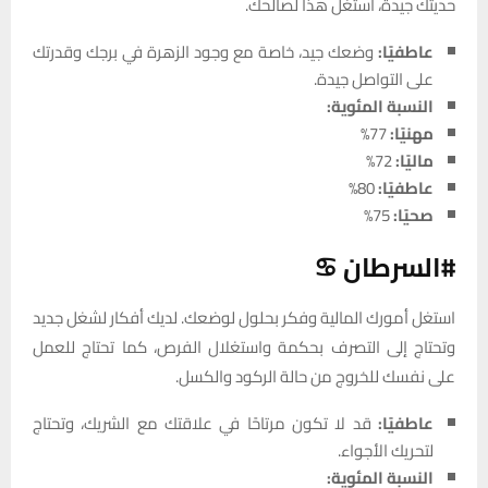
حديثك جيدة، استغل هذا لصالحك.
عاطفيًا:
وضعك جيد، خاصة مع وجود الزهرة في برجك وقدرتك
على التواصل جيدة.
النسبة المئوية:
مهنيًا:
77%
ماليًا:
72%
عاطفيًا:
80%
صحيًا:
75%
#السرطان ♋
استغل أمورك المالية وفكر بحلول لوضعك. لديك أفكار لشغل جديد
وتحتاج إلى التصرف بحكمة واستغلال الفرص، كما تحتاج للعمل
على نفسك للخروج من حالة الركود والكسل.
عاطفيًا:
قد لا تكون مرتاحًا في علاقتك مع الشريك، وتحتاج
لتحريك الأجواء.
النسبة المئوية: