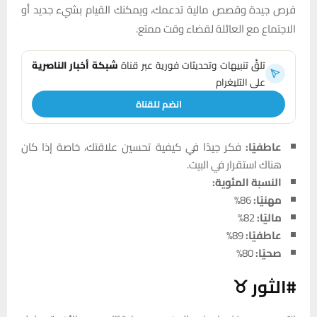
فرص جيدة وقصص مالية تدعمك، ويمكنك القيام بشيء جديد أو
الاجتماع مع العائلة لقضاء وقت ممتع.
تلقَّ تنبيهات وتحديثات فورية عبر قناة
شبكة أخبار الناصرية
على التليغرام
انضم للقناة
عاطفيًا:
فكر جيدًا في كيفية تحسين علاقتك، خاصة إذا كان
هناك استقرار في البيت.
النسبة المئوية:
مهنيًا:
86%
ماليًا:
82%
عاطفيًا:
89%
صحيًا:
80%
#الثور ♉