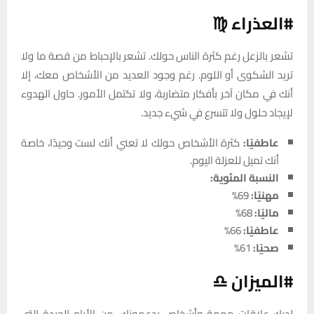
#العذراء ♍
تشعر بالزعل رغم كثرة الناس حولك. تشعر بالإحباط من قصة ما ولا
تريد الشكوى أو اللوم. رغم وجود العديد من الأشخاص معك، إلا
أنك في مكان آخر بأفكار متضاربة، ولا تكتمل الأمور. حاول الهدوء
لإيجاد حلول ولا تتسرع في شيء جديد.
عاطفيًا:
كثرة الأشخاص حولك لا تعني أنك لست وحيدًا، خاصة
أنك تميل للعزلة اليوم.
النسبة المئوية:
مهنيًا:
69%
ماليًا:
68%
عاطفيًا:
66%
صحيًا:
61%
#الميزان ♎
لديك علاقات مهمة وأشخاص يدعمونك. من الأيام الجيدة التي