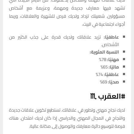
تشهد فيها معارف جديدة ومهمة، وعزيمة مع أشخاص
مسؤولين. شعبيتك تزداد ولديك فرص للشهرة والعلاقات، وربما
أجواء اجتماعية في البيت.
عاطفيًا:
تزيد علاقاتك ولديك قدرة على جذب الكثير من
الأشخاص.
النسبة المئوية:
مهنيًا:
78%
ماليًا:
65%
عاطفيًا:
74%
صحيًا:
69%
#العقرب ♏
لديك نجاح مهني وتطور في علاقاتك. تستطيع تكوين علاقات جديدة
والنجاح في المجال المهني والدراسي إذا كان لديك امتحان. هناك
فرصة لتوسيع دائرة معارفك والوصول إلى مكانة عالية.