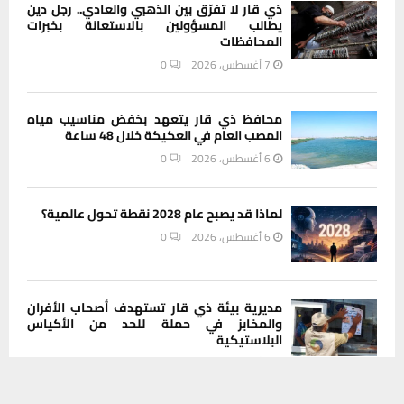
ذي قار لا تفرّق بين الذهبي والعادي.. رجل دين
يطالب المسؤولين بالاستعانة بخبرات
المحافظات
7 أغسطس، 2026
0
محافظ ذي قار يتعهد بخفض مناسيب مياه
المصب العام في العكيكة خلال 48 ساعة
6 أغسطس، 2026
0
لماذا قد يصبح عام 2028 نقطة تحول عالمية؟
6 أغسطس، 2026
0
مديرية بيئة ذي قار تستهدف أصحاب الأفران
والمخابز في حملة للحد من الأكياس
البلاستيكية
6 أغسطس، 2026
0
يستخدم هذا الموقع ملفات تعريف الارتباط لتحسين تجربتك. سنفترض أنك
موافق على هذا، ولكن يمكنك إلغاء الاشتراك إذا كنت ترغب في ذلك.