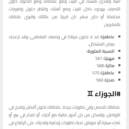
انتبه وهدئ نفسك في البيت ومع علاقاتك ومع الأخوة. حاول
التصرف بهدوء داخل البيت ومع أهلك، وانتظر حلول وتغييرات
محتملة أو حتى سفر. كن قريبًا من عائلتك وقوي علاقتك
بالمقربين.
عاطفيًا:
قد لا تكون مرتاحًا في وضعك العاطفي، وقد تزعجك
بعض المشاكل.
النسبة المئوية:
مهنيًا:
67%
ماليًا:
68%
عاطفيًا:
70%
صحيًا:
60%
#الجوزاء ♊
علاقاتك تتحسن وفي تطورات جيدة. علاقاتك تكون أفضل وتنجح في
التواصل، وتتمكن من حل أمور مالية مع أخيك، أو تفكر في بيع أو
شراء سيارة أو موبايل. لديك تطورات إيجابية وقدرتك على الإقناع في