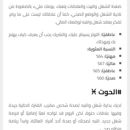
ضغط الشغل والبيت والعلاقات يتعبك. يومك مليء بالضغوط من
ناحية الشغل والوضع الصحي، كما أن علاقاتك ليست على ما يرام.
تفكر بعقد شغل وانتبه لوضعك المالي.
عاطفيًا:
التوتر يسيطر عليك، والشريك يجب أن يعرف كيف يهتم
بك ويهدئك.
النسبة المئوية:
مهنيًا:
64%
ماليًا:
67%
عاطفيًا:
65%
صحيًا:
60%
#الحوت ♓
لديك بداية شغل وانتبه لصحة شخص مقرب. الفترة الحالية جيدة
وفيها علاقات حلوة، لكن اليوم قد تواجه تعبًا إضافيًا أو فرصة
شغل جديد. انتبه لصحتك أو صحة أحد أفراد العائلة، وابدأ رياضة
ونظام صحي.