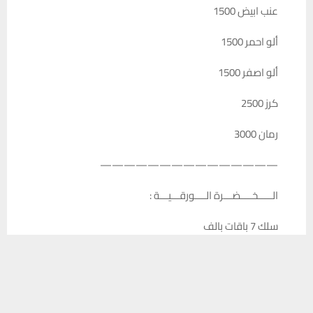
عنب ابيض 1500
ألو احمر 1500
ألو اصفر 1500
كرز 2500
رمان 3000
———————————————
الـــــخــــضـــرة الــــورقـــيـــة :
سلك 7 باقات بالف
يستخدم هذا الموقع ملفات تعريف الارتباط لتحسين تجربتك. سنفترض أنك
كرفس 7 باقات بالف
موافق على هذا، ولكن يمكنك إلغاء الاشتراك إذا كنت ترغب في ذلك.
موافق
قراءة المزيد
ريحان 7 باقات بالف