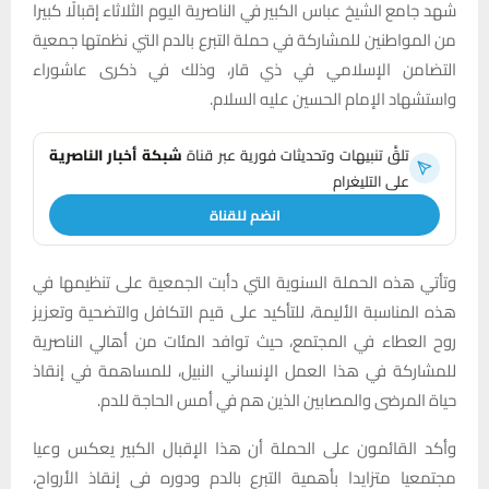
شهد جامع الشيخ عباس الكبير في الناصرية اليوم الثلاثاء إقبالًا كبيرا
من المواطنين للمشاركة في حملة التبرع بالدم التي نظمتها جمعية
التضامن الإسلامي في ذي قار، وذلك في ذكرى عاشوراء
واستشهاد الإمام الحسين عليه السلام.
تلقَّ تنبيهات وتحديثات فورية عبر قناة
شبكة أخبار الناصرية
على التليغرام
انضم للقناة
وتأتي هذه الحملة السنوية التي دأبت الجمعية على تنظيمها في
هذه المناسبة الأليمة، للتأكيد على قيم التكافل والتضحية وتعزيز
روح العطاء في المجتمع، حيث توافد المئات من أهالي الناصرية
للمشاركة في هذا العمل الإنساني النبيل، للمساهمة في إنقاذ
حياة المرضى والمصابين الذين هم في أمس الحاجة للدم.
وأكد القائمون على الحملة أن هذا الإقبال الكبير يعكس وعيا
مجتمعيا متزايدا بأهمية التبرع بالدم ودوره في إنقاذ الأرواح،