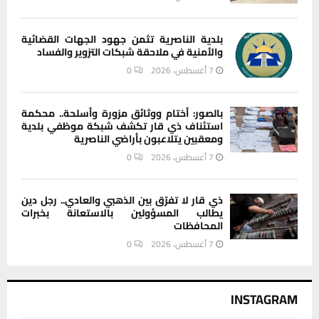
بلدية الناصرية تثمن جهود الجهات القضائية
والأمنية في ملاحقة شبكات التزوير والفساد
7 أغسطس، 2026
0
بالصور: أختام ووثائق مزورة وأسلحة.. محكمة
استئناف ذي قار تكشف شبكة موظفي بلدية
ومعقبين يتلاعبون بأراضي الناصرية
7 أغسطس، 2026
0
ذي قار لا تفرّق بين الذهبي والعادي.. رجل دين
يطالب المسؤولين بالاستعانة بخبرات
المحافظات
7 أغسطس، 2026
0
INSTAGRAM