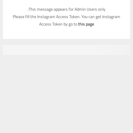
This message appears for Admin Users only:
Please fill the Instagram Access Token. You can get Instagram
Access Token by go to
this page
يستخدم هذا الموقع ملفات تعريف الارتباط لتحسين تجربتك. سنفترض أنك
موافق على هذا، ولكن يمكنك إلغاء الاشتراك إذا كنت ترغب في ذلك.
موافق
قراءة المزيد