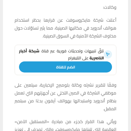
وكالات:
أعلنت شركة مايكروسوفت عن قرارها بحظر استخدام
هواتف أندرويد في مكاتبها الصينية، مما يثير تساؤلات حول
مخاوف الشركة الأمنية في السوق الصينية.
تلقَّ تنبيهات وتحديثات فورية عبر قناة
شبكة أخبار
الناصرية
على التليغرام
انضم للقناة
وفقًا لتقرير نشرته وكالة بلومبرج الإخبارية، سيتعين على
موظفي الشركة في الصين التخلي عن أجهزتهم التي تعمل
بنظام أندرويد واستبدالها بهواتف آيفون بدءًا من سبتمبر
المقبل.
ويأتي هذا القرار كجزء من مبادرة «المستقبل الآمن»
العالمية التي تتبناها مايكروسوفت، والتي تهدف إلى تعزيز