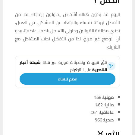
الحمل ♈
اليوم قد يكون هناك أشخاص يحاولون إزعاجك، لذا من
الأفضل تهدئة نفسك والابتعاد عن المشاكل. في العمل،
تجنبي مخالفة القوانين وحاولي التعامل بلطف. عاطفيًا، يبدو
أن الوضع غير مريح، لذا من الأفضل تجنب المشاكل مع
الشريك.
تلقَّ تنبيهات وتحديثات فورية عبر قناة
شبكة أخبار
الناصرية
على التليغرام
انضم للقناة
مهنيا
: 68%
ماليا
: 62%
عاطفيا
: 61%
صحيا
: 66%
الثور ♉