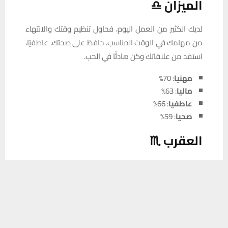
الميزان ♎
لديك الكثير من العمل اليوم، فحاول تنظيم وقتك والانتهاء
من مهامك في الوقت المناسب. حافظ على صحتك. عاطفيًا،
استفد من علاقاتك وكن هادئًا في الحب.
مهنيا
: 70%
ماليا
: 63%
عاطفيا
: 66%
صحيا
: 59%
العقرب ♏
استغل يومك لتحسين علاقاتك وحل مشاكل البيت. قد تحصل
يستخدم هذا الموقع ملفات تعريف الارتباط لتحسين تجربتك. سنفترض أنك
على مبلغ غير متوقع. عاطفيًا، يومك مليء بالفرص
موافق على هذا، ولكن يمكنك إلغاء الاشتراك إذا كنت ترغب في ذلك.
العاطفية.
موافق
قراءة المزيد
مهنيا
: 87%
ماليا
: 81%