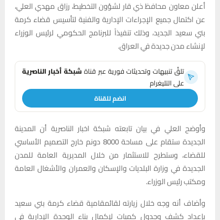
أعلن معاون محافظ ذي قار لشؤون التخطيط، رزاق مهدي العلي،
عن اكتمال جميع الإجراءات الإدارية والفنية لتأسيس قضاء كرمة
بني سعيد الجديد، وذلك تنفيذاً للبرنامج الحكومي لرئيس الوزراء
لإنشاء مدن جديدة في العراق.
تلقَّ تنبيهات وتحديثات فورية عبر قناة
شبكة أخبار الناصرية
على التليغرام
انضم للقناة
وأوضح العلي في بيان تابعته شبكة اخبار الناصرية أن المدينة
الجديدة ستقام على مساحة 8000 دونم خارج التصميم الأساسي
للقضاء، وستطرح للاستثمار من خلال المديرية العامة للمدن
الجديدة في وزارة البلديات والإسكان والعمران والأشغال العامة
ومكتب رئيس الوزراء.
وأضاف أنه وجه خلال زيارته لقائمقامية قضاء كرمة بني سعيد
بإعداد كشف وجدول كميات لإكمال بناء الوحدة الإدارية في