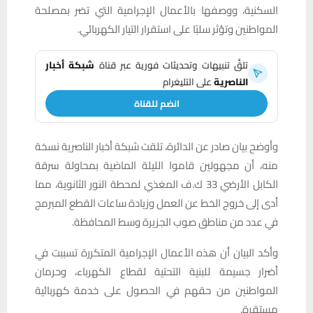
السكنية، ووصفها بالأعمال الإجرامية التي تضر بمصلحة
المواطنين وتؤثر سلبًا على استقرار التيار الكهربائي.
تلقَّ تنبيهات وتحديثات فورية عبر قناة
شبكة أخبار
الناصرية
على التليغرام
انضم للقناة
وأوضح بيان صادر عن الدائرة، تلقت شبكة أخبار الناصرية نسخة
منه، أن مجهولين قاموا الليلة الماضية بمحاولة سرقة
الكابل الأرضي 33 ك.ف المغذي لمحطة النور الثانوية، مما
أدى إلى خروج الخط عن العمل وزيادة ساعات القطع المبرمج
في عدد من مناطق صوب الجزيرة وسط المحافظة.
وأكد البيان أن هذه الأعمال الإجرامية المتكررة تسببت في
أضرار جسيمة للبنية التحتية لقطاع الكهرباء، وحرمان
المواطنين من حقهم في الحصول على خدمة كهربائية
مستقرة.