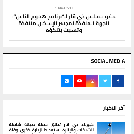
NEXT POST
عضو بمجلس ذي قار لـ“برنامج هموم الناس“:
الجهة المنفذة لمجسر الإسكان متنفذة
وتسببت بتلكؤه
SOCIAL MEDIA
آخر الاخبار
كهرباء ذي قار تطلق حملة صيانة شاملة
للشبكات والإنارة استعدادا لزيارة ذكرى وفاة