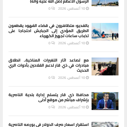
الرسول الأعظم (صل الله عليه واله)
10 أغسطس، 2026
0
بالفديو: متظاهرون في قضاء الفهود يقطعون
الطريق المؤدي إلى الجبايش احتجاجا على
تذبذب ساعات تجهيز الكهرباء
10 أغسطس، 2026
0
مع تصاعد اثار التغيرات المناخية.. انطلاق
مبادرات في ذي قار لدعم الفلاحين بأدوات الري
الحديث
10 أغسطس، 2026
0
محافظ ذي قار يتسلم إدارة بلدية الناصرية
بإشراف مباشر من موقع أدنى
10 أغسطس، 2026
0
استقرار اسعار صرف الدولار في بورصه الناصرية