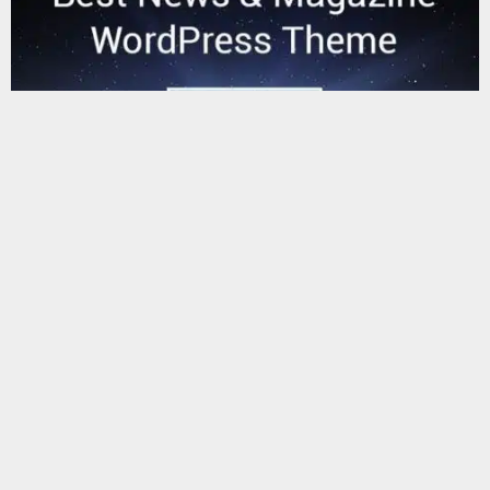
يستخدم هذا الموقع ملفات تعريف الارتباط لتحسين تجربتك. سنفترض أنك
موافق على هذا، ولكن يمكنك إلغاء الاشتراك إذا كنت ترغب في ذلك.
موافق
قراءة المزيد
البحث
البحث