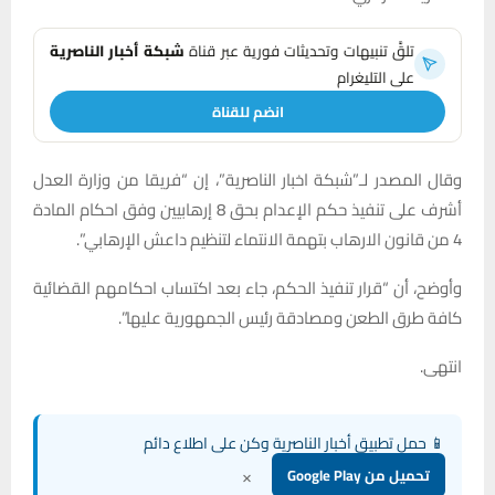
تلقَّ تنبيهات وتحديثات فورية عبر قناة
شبكة أخبار الناصرية
على التليغرام
انضم للقناة
وقال المصدر لـ”شبكة اخبار الناصرية”، إن “فريقا من وزارة العدل
أشرف على تنفيذ حكم الإعدام بحق 8 إرهابيين وفق احكام المادة
4 من قانون الارهاب بتهمة الانتماء لتنظيم داعش الإرهابي”.
وأوضح، أن “قرار تنفيذ الحكم، جاء بعد اكتساب احكامهم القضائية
كافة طرق الطعن ومصادقة رئيس الجمهورية عليها”.
انتهى.
📱 حمل تطبيق أخبار الناصرية وكن على اطلاع دائم
×
تحميل من Google Play