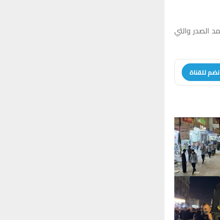
:
H
د الصدر والتي
نضم للقناة