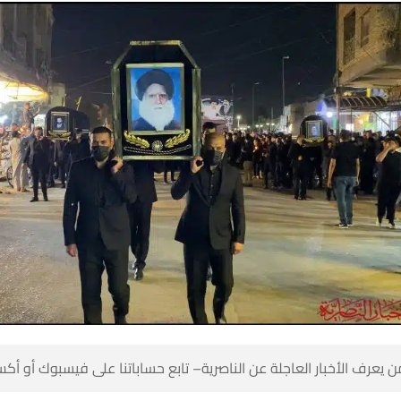
 كن أول من يعرف الأخبار العاجلة عن الناصرية– تابع حساباتنا على ف