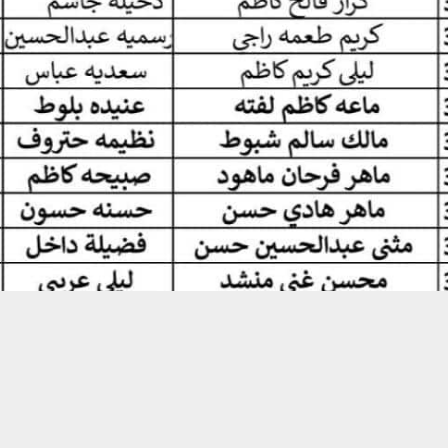
حسين تجربتك. سنفترض أنك موافق على هذا، ولكن يمكنك إلغاء الاشتراك إذا كنت