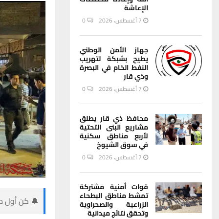
الإعاشة
7 أغسطس، 2026
0
جهاز الأمن الوطني
يطيح بشبكة لتهريب
النفط الخام في البصرة
وذي قار
7 أغسطس، 2026
0
محافظ ذي قار يطلق
مشاريع البنى التحتية
لأربع مناطق سكنية
في سوق الشيوخ
7 أغسطس، 2026
0
قوات أمنية مشتركة
تمشط مناطق البطحاء
🔔 كن أول من
الزراعية والصحراوية
وتحقق نتائج ميدانية