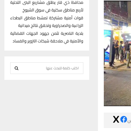
محافظ ذي قار يطلق مشاريع البنى التحتية
لأربع مناطق سكنية في سوق الشيوخ
قوات أمنية مشتركة تمشط مناطق البطحاء
الزراعية والصحراوية وتحقق نتائج ميدانية
بلدية الناصرية تثمن جهود الجهات القضائية
والأمنية في ملاحقة شبكات التزوير والفساد
S
e
S
a
r
E
c
h
A
f
R
o

r
C