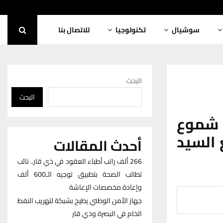
سوشيال
تكنولوجيا
للاتصال بنا
البحث
البحث
شموع
 السيد
أحدث المقالات
266 ألف راتب أطباء العقود في ذي قار.. نائب
تطالب الصحة بتطبيق توجيه الـ600 ألف
وإعادة مخصصات الإعاشة
جهاز الأمن الوطني يطيح بشبكة لتهريب النفط
الخام في البصرة وذي قار