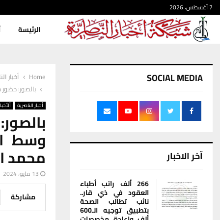
7 أغسطس، 2026
الرئيسة
أ
SOCIAL MEDIA
Home
أخبار الن
بالصور: حضور 
أخبار الناصرية
ألأخبار
بالصو
وسط الن
محمد ا
آخر الاخبار
13 مايو، 2024
266 ألف راتب أطباء
العقود في ذي قار..
مشاركة
نائب تطالب الصحة
بتطبيق توجيه الـ600
ألف وإعادة مخصصات