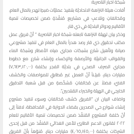
شبكة اخبار الناصرية:
أفادت هيئة النزاهة الاتحاديَّة بتنفيذ عمليَّات ضبطٍ لهدر بالمال العام،
ومُخالفاتٍ وتلاعبٍ في مشاريع مُنفَّذةٍ ضمن تخصيصات تنمية
الأقاليم ودوائر البلديَّة في ذي قار.
وذكر بيان لهيئة النزاهة تابعته شبكة اخبار الناصرية ” أنَّ فريق عمل
مكتب تحقيق ذي قار رصد هدراً بالمال العام في تنفيذ مشروعي
صيانة وتأهيل شارع بشبكات مجاري مياه الأمطار وشبكة الماء
والقوالب الجانبيَّة والأرصفة والإكساء وإنشاء شارع مع خطوط
مجاري الصرف الصحيّ في بلديَّة الفجر بكلفة (٧,٦٤٣,١٢٠,٠٠٠)
مليارات دينار، مُبيّـناً أنَّ العمل غير مُطابقٍ للمواصفات والكشف
الفنيّ، فضلاً عن مُخالفاتٍ مُشخَّصةٍ من قبل شعبة التدقيق
الخارجيّ في الهيئة والخبراء المُنتدبين”.
واضاف البيان ان “الفريق كشف مُخالفاتٍ وسوء تنفيذ مشروع
إنشاء شوارع حي الصدرين بقضاء الدواية في المُحافظة، لافتاً إلى
أنَّ كلفة المشروع المُنفَّذ ضمن تخصيصات تنمية الأقاليم للعام
٢٠٢٢ لقانون الدعم الطارئ للأمن الغذائيّ المُنفَّذ من قبل إحدى
الشركات بكلفة (٤,٠٦٥,١٤٥,٠٠٠) مليارات دينارٍ، مُنوّهاً بأنَّ الفريق