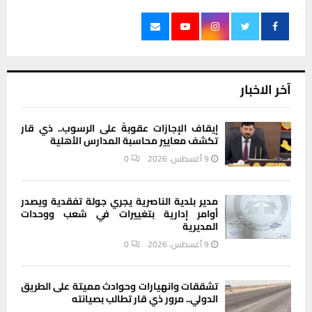
آخر الاخبار
إيقاف الإجازات عقوبةً على الرسوب.. ذي قار
تكشف معايير محاسبة المدارس الأهلية
9 أغسطس، 2026
0
مدير بلدية الناصرية يجري جولة تفقدية ويصدر
أوامر إدارية بتغييرات في شعب ووحدات
المديرية
9 أغسطس، 2026
0
تشققات وانهيارات وحوادث مميتة على الطريق
الدولي.. مرور ذي قار تطالب بصيانته