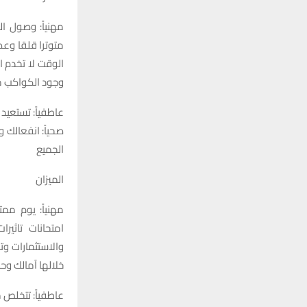
مهنياً: وصول 
متوترا قلقا وعص
الوقت لا تخدم 
وجود الكواكب م
عاطفياً: تستعيد
صحياً: انفعالك 
الجميع
الميزان
مهنياً: يوم مم
امتحانات تاثي
والاستثمارات و
خلالها آمالك و
عاطفياً: تتخلص 