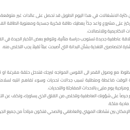
من كثرة الانشغالات في هذا اليوم الطويل قد تحصل على عائدات غير متوقعة،
ركيز على مشروع واعد جدّاً يعطيك طاقة فكرية جسدية ومعنوية الطاقة الف
ات الاكاديمية وللاتصالات.
علاقة عاطفية جديدة تستوجب دراسة متأنية، وتتوقع بعض الأخبار الجيدة في الق
ارة اختصاصيي التغذية بشأن البدانة التي أصبحت عبئاً ثقيلاً يجب التخلص منه.
 الحظوظ مع وصول القمر الى القوس المواجه لبرجك فتدخل حلقة مفرغة او ت
ة الوقت ضاغطة ومتطلبة تسبب جدالات تحديات وسوء تفاهم انتبه لسلام
ومزاجية يوم مليئ بالاحداث المفاجئة والتحديات.
كثر حرصاً على شؤونك العاطفية وتتخلص من القلق الذي يساورك، وتكف عن ال
مادية ملحّة.
 الإمكان بين نشاطك المهني والعاطفي والصحي فتكون مرتاحاً من جميع الجه