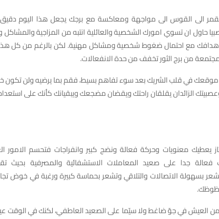
القمر الى القوس الى مواجهة ومعاكسة مع برجك يجعل هذا اليوم دقي
بيا حاول ان تسوي امورك الشخصية والعائلية انتبه من المزاجية والمشاكل و
اهدافك مع احتمال ضغوط شخصية ومشاكل مهنية. لكن بالرغم من كل هذه 
جتمعة من برج الثور تخفف من حدة الانفعالات.
 موقعك في قلب الشريك بعد سوء تفاهم بسيط، فقم بما يرضيه ولن تكون خاس
وعصبيتك الزائدان يقلقان راحتك ويقضان مضجعك ويبقيانك كأنك على استعدا
تاز يعطيك معنويات وحركة فعالة ونضج كبير وانفراجات فتحسم الامور الع
رات فعالة جدا على صعيد المعاملات الاستشفائية والمصرفية بحيث ت
تشعر بسهولة الاتصالات والتلاقي وتشعر بحماسة كبيرة ورغبة في خوض تجار
حظوظك.
من العيش في جوّ ضاغط ولا سيّما على الصعيد العاطفي، لكنك في الوقت عينه