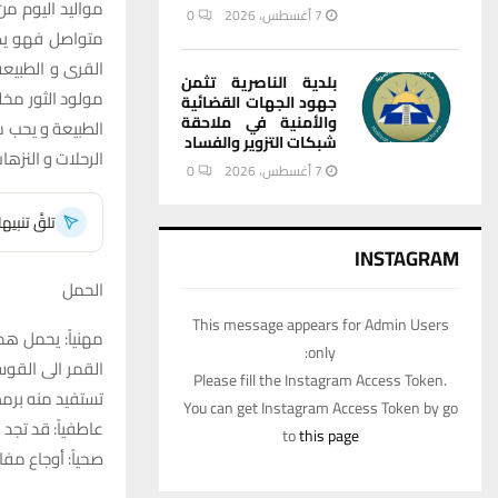
مواليد اليوم من
7 أغسطس، 2026
0
متواصل فهو يكره
القرى و الطبيعة.
بلدية الناصرية تثمن
مولود الثور مخ
جهود الجهات القضائية
والأمنية في ملاحقة
الطبيعة و يحب ش
شبكات التزوير والفساد
الرحلات و النزها
7 أغسطس، 2026
0
تلقَّ تنبي
INSTAGRAM
الحمل
This message appears for Admin Users
مهنياً: يحمل ه
only:
القمر الى القو
Please fill the Instagram Access Token.
تستفيد منه برم
You can get Instagram Access Token by go
عاطفياً: قد تجد
to
this page
صحياً: أوجاع مفا