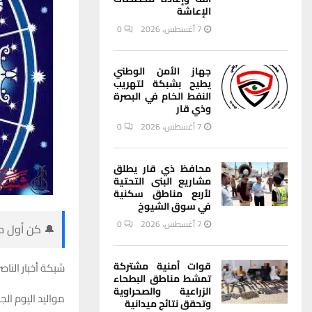
الإعاشة
7 أغسطس، 2026
0
جهاز الأمن الوطني
يطيح بشبكة لتهريب
النفط الخام في البصرة
وذي قار
7 أغسطس، 2026
0
محافظ ذي قار يطلق
مشاريع البنى التحتية
لأربع مناطق سكنية
في سوق الشيوخ
7 أغسطس، 2026
0
🔔 كن أول من
قوات أمنية مشتركة
شبكة أخبار الناصر
تمشط مناطق البطحاء
الزراعية والصحراوية
مواليد اليوم الجمعة 26 نيسان ابريل م
وتحقق نتائج ميدانية