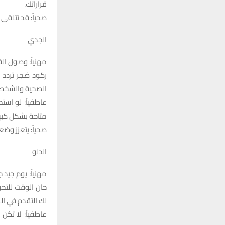
قراراتك.
صحياً: قد تتلقى 
الجدي
مهنياً: وصول ا
ركود ضجر تردد 
الصحية والشخصية
عاطفياً: لو است
متاحة بشكل كبير 
صحياً: يتعزز وض
الدلو
مهنياً: يوم جيد
حان الوقت للتح
لك التقدم في ال
عاطفياً: لا تك