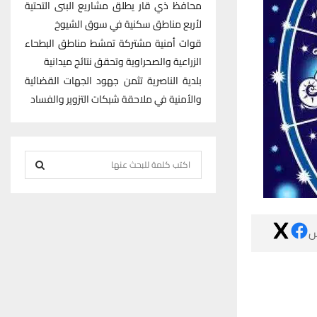
محافظ ذي قار يطلق مشاريع البنى التحتية
لأربع مناطق سكنية في سوق الشيوخ
قوات أمنية مشتركة تمشط مناطق البطحاء
الزراعية والصحراوية وتحقق نتائج ميدانية
بلدية الناصرية تثمن جهود الجهات القضائية
والأمنية في ملاحقة شبكات التزوير والفساد
S
e
S
a
r
E
c

h
A
f
R
o
r
C