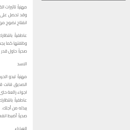
مهنياً: تاثيرات
وقد تحصل على ام
انفتاح نضوج مهني
عاطفياً: بانتظ
وظفتها كما يجب
صحياً: حاول قدر 
الاسد
مهنياً: تبدو ال
الصديق فانت قا
اجواء رائعة حتى
عاطفياً: بانتظا
يبذله من أجلك.
صحياً: أضبط انف
العذراء