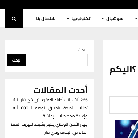
سوشيال
تكنولوجيا
للاتصال بنا
البحث
البحث
ليكم
أحدث المقالات
266 ألف راتب أطباء العقود في ذي قار.. نائب
تطالب الصحة بتطبيق توجيه الـ600 ألف
وإعادة مخصصات الإعاشة
جهاز الأمن الوطني يطيح بشبكة لتهريب النفط
الخام في البصرة وذي قار