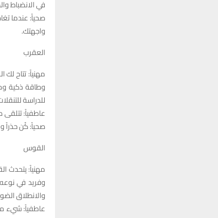
في الانضباط وال
صحياً: عندما تغ
واجهتك.
العقرب
مهنياً: تتاح لك
وطاقة ذكية وم
للدراسة للتنقلا
عاطفياً: تتلقى م
صحياً: كُن حذراً 
القوس
مهنياً: يتحدث ا
وفريد في نوعه 
والانطلاق الضو
عاطفياً: شيء ما