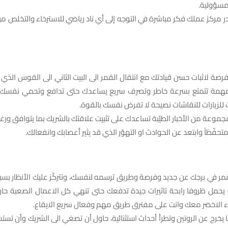
مسؤولية.
ادر مركز عملك فكر مباشرة في التوجه إلى أي ناد رياضي للاسترخاء والتخلص م
 الفرصة لاثبات حسن قيادتك مع انتقال القمر الى البيت الثاني الى القوس الذي
همة تتمتع بسرعة خاطر وتصرف سريع يساعدك حتى تدافع وتحمي نفسك 
ت للزيارات للنقاشات نصيحة لا تفرض نفسك بالقوة.
جموعة من الأخبار الطيّبة تساعدك على تثبيت علاقتك بالشريك بما يتوافق ورغب
ومتحفّظاً وابتعد عن الحوادث او التهوّر الذي قد يثير أعصابك وانفعالك.
لقمر في برجك عن جديد وفرصة وطريق ترسمه لنفسك، وتتركّز عليك الأنظار 
يحمل ظروفا رابحة تاثيرات جيدة تدفعك حتى تنهي كل الاعمال الصعبة حان
ء الاخضر معك وانت على مفترق طريق مهم وفعال سريع الايقاع.
 يخرج عن الروتين وتطرأ أحداث استثنائية، حاول أن تصغي الى الشريك وأن ت