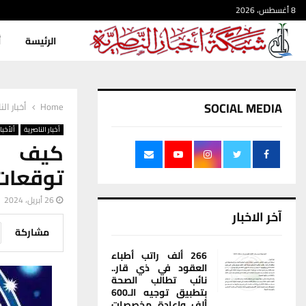
8 أغسطس، 2026
الرئيسة
أ
SOCIAL MEDIA
Home
أخبار الن
أخبار الناصرية
ألأخبار
كيف س
توقعات 
26 أبريل، 2024
آخر الاخبار
مشاركة
266 ألف راتب أطباء
العقود في ذي قار..
نائب تطالب الصحة
بتطبيق توجيه الـ600
ألف وإعادة مخصصات