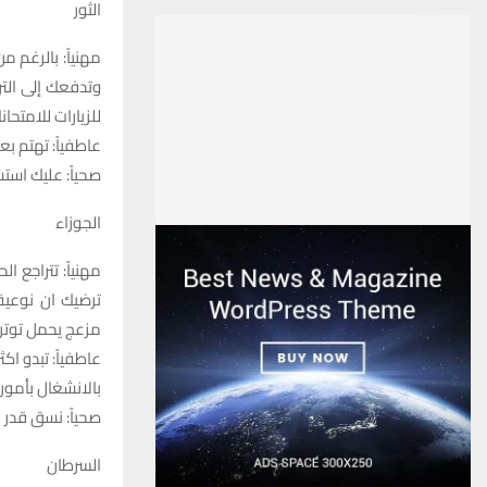
الثور
مهنياً: بالرغم 
وتدفعك إلى الت
للزيارات للامتحان
عاطفياً: تهتم ب
صحياً: عليك استش
الجوزاء
مهنياً: تتراجع
ترضيك ان نوعي
مزعج يحمل توتر 
عاطفياً: تبدو ا
بالانشغال بأمور 
صحياً: نسق قدر
السرطان