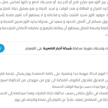
 برج الثور هو مزارع ناجح أو تاجر جيد أو مدير بنك لامع و كلها تعكس عمل
 الفراغ و البطالة و هدر الوقت و تبديد الحياة و هو يعشق حياة المزارعي
 مولود الثور شديد التشبث برأيه و قناعاته و لا يستطيع أحد تغيير صلابة رأسه 
لوق مسالم الى أقصى الحدود و سعيد في هدوئه يكره الثور ضجيج المدينة و
رفة واسعة للمنزل يستطيع أن يملأها بالزهور و تضايقه الأماكن المزدحمة و
ت.
هات وتحديثات فورية عبر قناة
شبكة أخبار الناصرية
على التليغرام
ا
ذا اليوم احداثا مهمة جدا ومثمرة على كافة الاصعدة يوم يشكل علامة فارق
س الصديق فتتحول الظروف الفلكية الى نوع من مهرجان من الحظوظ اسبوع 
ج مواعيدك حسب نوعية الوقت الدسمة.
 نفسك في مأزق مفاجئ بسبب عدائيتك تجاه الشريك، وهذا سيدفعه إلى الحسم
جئة في المفاصل تبقيك عاجزاً عن القيام بأي نشاط وتلازمك ليل نهار.