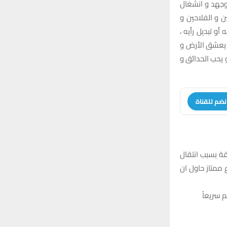
:
 وجهد و انشغال
H
ن و الفلاحين و
أو تبديل رأيه ،
 يعشق الأرض و
 يحب الحدائق و
نضم للقناة
ة بسبب انتقال
ممتاز حاول ان
 سريعاً