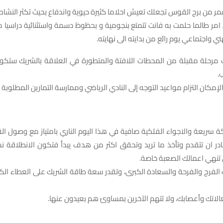
 القمر من برج القوس تجعلك تعيش احلاما كثيرة حيوية واندفاع بحيث تكثر النش
ر طالما حلمت به فانت تتمتع بنجومية و بحظوظ دسمة واستثنائية دراسيا م
 واجتماعي يوم رائع من بدايته الى نهايته.
ارك مرحلة مقبلة من المحطات اللافتة والمتطورة في العلاقة بالشريك ستكو
.
الإمكان التزام مواعيد التوجه إلى النادي الرياضي وممارسة التمارين المطلوبة 
حركة سريعة والاجواء الفلكية صافية في هذا اليوم الناري بامتياز مع وصول ا
در ان تتقدم وتأخذ ما تريد وتحقق اكثر من هدف يبدأ فتكون الانطلاقة 
 تنهي اعمالك الصعبة خاصة.
رك الفرج والفرحة والسعادة الكبرى، وتقدر سعة طاقة الشريك على العطاء الكب
عالاتك وأعصابك، ولا تتهم الآخرين بمساوئ هم بعيدون عنها.