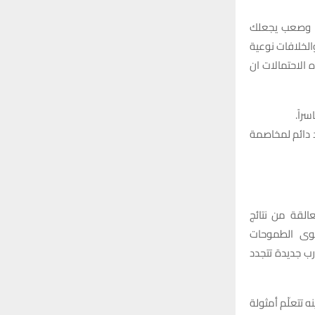
ق وصعب يجعلك
الخلافات نوعية
الاحتمالات ان
راً.
د دائم لمخاصمة
القة من نتائج
قوى الطموحات
ب جديدة تتجدد
 تتعلّم أمثولة