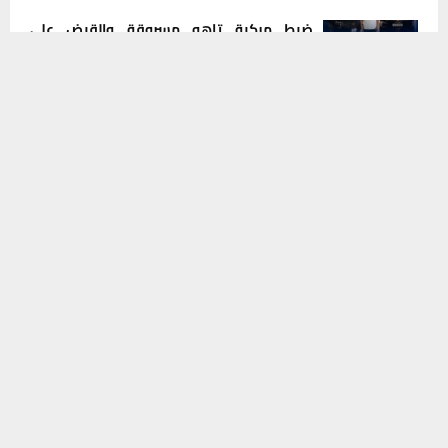
ضبط مركبة تاهو مسروقة والقبض على
سائقها في عملية أمنية بذي قار
يستخدم هذا الموقع ملفات تعريف الارتباط لتحسين تجربتك. سنفترض أنك
8 أغسطس، 2026
0
موافق على هذا، ولكن يمكنك إلغاء الاشتراك إذا كنت ترغب في ذلك.
موافق
قراءة المزيد
عطلة رسمية الأربعاء.. الزيدي يصدر توجيهاً
يشمل جميع المؤسسات الحكومية
8 أغسطس، 2026
0
مجلس ذي قار يعقد اجتماعا موسعا لبحث
تداعيات تلوث المياه وانتظار نتائج الفحوصات
8 أغسطس، 2026
0
INSTAGRAM
This message appears for Admin Users only:
Please fill the Instagram Access Token. You can get Instagram