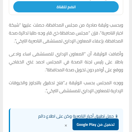
انضم للقناة
وبحسب وثيقة صادرة من مجلس المحافظة، حصلت عليها “شبكة
اخبار الناصرية”، فإن “مجلس محافظة ذي قار، وجه طلبا لدائرة صحة
المحافظة، بإعفاء المعاون الإداري لمستشفى الناصرية التركي”.
وأضافت الوثيقة، أن “المعاون الإداري للمستشفى اساء وادعى
باطلا على رئيس لجنة الصحة في المجلس احمد غني الخفاجي
ووقع على أوامر دون تخويل صحة المحافظة”.
ووجه المجلس بحسب الوثيقة بـ”فتح تحقيق بالتجاوز والخروقات
الإدارية للمعاون الإداري للمستشفى التركي”.
📱 حمل تطبيق أخبار الناصرية وكن على اطلاع دائم
×
تحميل من Google Play