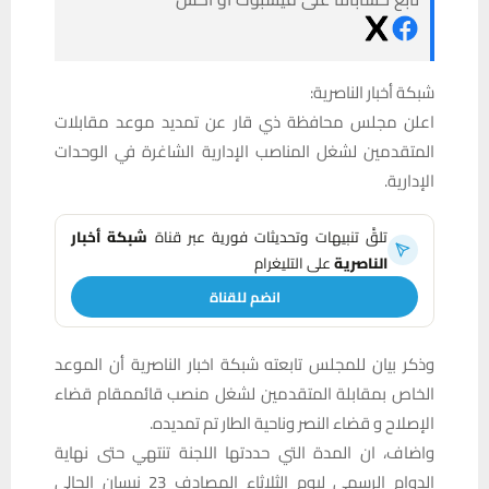
شبكة أخبار الناصرية:
اعلن مجلس محافظة ذي قار عن تمديد موعد مقابلات
المتقدمين لشغل المناصب الإدارية الشاغرة في الوحدات
الإدارية.
تلقَّ تنبيهات وتحديثات فورية عبر قناة
شبكة أخبار
الناصرية
على التليغرام
انضم للقناة
وذكر بيان للمجلس تابعته شبكة اخبار الناصرية أن الموعد
الخاص بمقابلة المتقدمين لشغل منصب قائممقام قضاء
الإصلاح و قضاء النصر وناحية الطار تم تمديده.
واضاف، ان المدة التي حددتها اللجنة تنتهي حتى نهاية
الدوام الرسمي ليوم الثلاثاء المصادف 23 نيسان الحالي