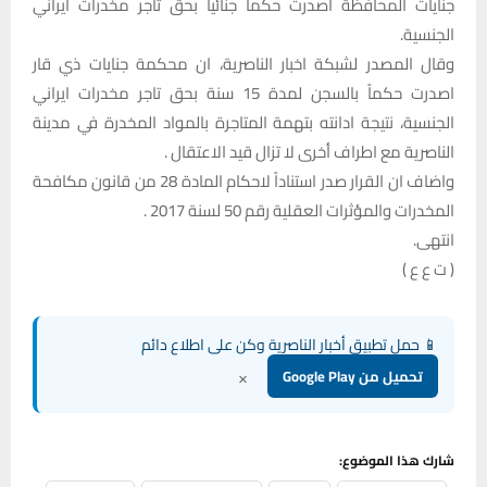
جنايات المحافظة اصدرت حكماً جنائيا بحق تاجر مخدرات ايراني
الجنسية.
وقال المصدر لشبكة اخبار الناصرية، ان محكمة جنايات ذي قار
اصدرت حكماً بالسجن لمدة 15 سنة بحق تاجر مخدرات ايراني
الجنسية، نتيجة ادانته بتهمة المتاجرة بالمواد المخدرة في مدينة
الناصرية مع اطراف أخرى لا تزال قيد الاعتقال .
واضاف ان القرار صدر استناداً لاحكام المادة 28 من قانون مكافحة
المخدرات والمؤثرات العقلية رقم 50 لسنة 2017 .
انتهى.
( ت ع ع )
📱 حمل تطبيق أخبار الناصرية وكن على اطلاع دائم
×
تحميل من Google Play
شارك هذا الموضوع: