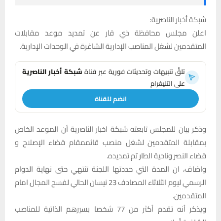
شبكة أخبار الناصرية:
اعلن مجلس محافظة ذي قار عن تمديد موعد مقابلات
المتقدمين لشغل المناصب الإدارية الشاغرة في الوحدات الإدارية.
تلقَّ تنبيهات وتحديثات فورية عبر قناة
شبكة أخبار الناصرية
على التليغرام
انضم للقناة
وذكر بيان للمجلس تابعته شبكة اخبار الناصرية أن الموعد الخاص
بمقابلة المتقدمين لشغل منصب قائممقام قضاء الإصلاح و
قضاء النصر وناحية الطار تم تمديده.
واضاف، ان المدة التي حددتها اللجنة تنتهي حتى نهاية الدوام
الرسمي ليوم الثلاثاء المصادف 23 نيسان الحالي لفسح المجال امام
المتقدمين.
ويذكر أنه تقدم أكثر من 77 شخصا بسيرهم الذاتية للمناصب