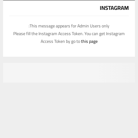
INSTAGRAM
This message appears for Admin Users only:
Please fill the Instagram Access Token. You can get Instagram
Access Token by go to
this page
يستخدم هذا الموقع ملفات تعريف الارتباط لتحسين تجربتك. سنفترض أنك
موافق على هذا، ولكن يمكنك إلغاء الاشتراك إذا كنت ترغب في ذلك.
موافق
قراءة المزيد