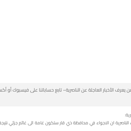
 كن أول من يعرف الأخبار العاجلة عن الناصرية– تابع حساباتنا على ف
شبك
واء الناصرية ان الاجواء في محافظة ذي قار ستكون غامة الى غائم جزئي نت