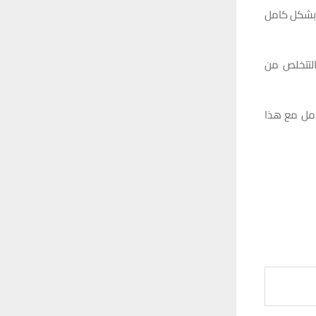
ة بشكل كامل
التتخلص من
امل مع هذا