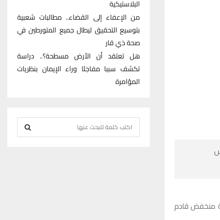
البلاستيكية
من الإعفاء إلى القضاء.. مطالبات شعبية
بتوسيع التحقيق ليطال جميع المتورطين في
صحة ذي قار
هل تعتقد أن الأرض مسطحة؟.. دراسة
تكشف سببا مفاجئا وراء الإيمان بنظريات
المؤامرة
S
e
S
a

r
E
c
h
A
f
قالت دائرة ان
R
o