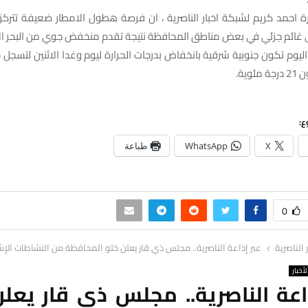
رة احمد كريم لشبكة اخبار الناصرية ، ان فرصة هطول الامطار ضعيفة تتركز 
لى غائم جزئي في بعض مناطق المحافظة نتيجة تقدم منخفض جوي من البحر ال
وية.
ع:
X
WhatsApp
طباعة
0
ر الناصرية
عبر إذاعة الناصرية.. مجلس ذي قار يعلن خلو المحافظة من النشاطات الإ
لأخبار
اعة الناصرية.. مجلس ذي قار يعل