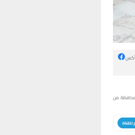
 أكس
لمحافظة من
 للقناة