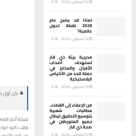
6 أغسطس، 2026
0
لماذا قد يصبح عام
2028 نقطة تحول
عالمية؟
6 أغسطس، 2026
0
مديرية بيئة ذي قار
تستهدف أصحاب
الأفران والمخابز في
حملة للحد من الأكياس
البلاستيكية
6 أغسطس، 2026
0
🔔 كن أول من
من الإعفاء إلى القضاء..
مطالبات شعبية
بتوسيع التحقيق ليطال
شبكة أخبار الناصر
جميع المتورطين في
قالت دائرة انو
صحة ذي قار
من البحر الأحمر .
6 أغسطس، 2026
0