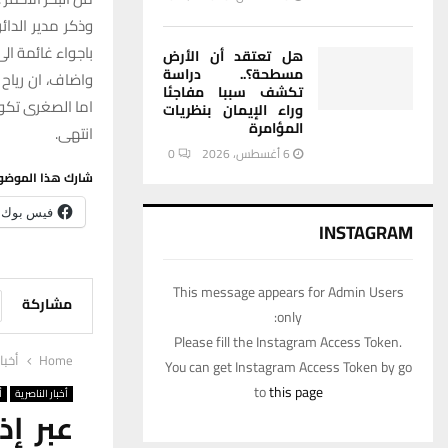
وذكر مدير الدائ
باجواء غائمة ا
هل تعتقد أن الأرض
مسطحة؟.. دراسة
تكشف سببا مفاجئا
اما الصغرى تكون 21 درجة مئ
وراء الإيمان بنظريات
المؤامرة
انتهى.
6 أغسطس، 2026
0
شارك هذا الموضو
فيس بوك
INSTAGRAM
This message appears for Admin Users
مشاركة
only:
Please fill the Instagram Access Token.
Home
أخبا
You can get Instagram Access Token by go
to
this page
أخبار الناصرية
أ
عبر إذ