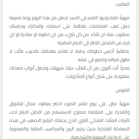
العقرب
مهنياً: فترة وجود القمر في الاسد تجعل من هذا اليوم يوما ضعيفا
حمل تعب اهتمامات متطلبة على اعصابك وافكارك ودراستك
مطلوب منك ان تتاكد من كل شيء من اي خطوة او مبادرة او اي
قرار من الافضل انتظار الى الايام المقبلة
عاطفياً: أدرس خطواتك بدقة، لا تغامر بعلاقتك بالحبيب، فأنت لا
تطيق فراقه وتضيع في غيابه
صحياً: أنت أقوى من أن تتغلّب عليك شهيتك، وتجعل أبواب معدتك
مفتوحة على شتى أنواع المأكولات
القوس
مهنياً: تطل على يوم مثمر الضوء اخضر يعطيك مجال للتفوق
والقدرة على المتابعة ممنوع الاستسلام من افضل الايام تحت
تاثيرات المثلث الفلكي الناري الذي يجعلك الرقم الاصعب في هذه
المعادلة الفلكية بحيث يخيم الربح والمكاسب المالية والمعنوية
على اجواءك المهنية والشخصية.