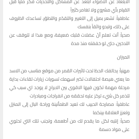
الابتعاد عن الاضواء ابتعد عن المشاكل والتحديات فكّر ملياً قبل
القيام بأي مشروع ولا تغامر كثيراً
عاطفياً: تشعر بميل إلى التغيير والتقدّم والتطوّر، تساعدك الظروف
على ذلك، وتبدو واثقاً بنفسك
صحياً: أنت تعلم أنّ عضلات قلبك ضعيفة، ومع هذا لا تتوقف عن
التدخين، حتى لو خففته منذ مدة
الميزان
مهنياً: يحالفك الحظ تحت تاثيرات القمر من موقع مناسب من الاسد
ما يعني هيصة احتفالات تكبر اسهمك تسويات زيارات لقاءات بداية
مرحلة مهمة تكون فيها الاقوى بين الابراج لا يوجد اي سبب كي
تتذمر كل شيء تركز عليه تحققه من انفراجات ومبادرات
عاطفياً: مصارحة الحبيب لك تعيد الطمأنينة وراحة البال إلى المنزل
وتعزز العلاقة بينكما
صحياً: إنتبه لكل ما يقدم لك من أطعمة، وتجنب تلك التي تحتوي
على مواد دسمة