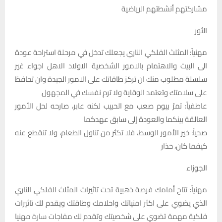
مشاركتهم أنشطتهم الرياضية
الثور
مهنياً: المثلث الفلكي الناري يجعلك تدخل في مرحلة استراحة عودة
الى البيت والاهتمام بالامور الشخصية الاولاد الاهل اجواء غير
سلسلة مطلوب منك ان تركز طاقاتك على الامور الجيدة وان تحافظ
على سلامتك وتعتمد الوقاية ولا ترم نفسك في المجهول
عاطفياً: تمرّ بيوم صعب مع الحبيب لكنه عابر، صارحه لحل الأمور
العالقة بينكما والعودة إلى سابق عهدكما
صحياً: خير الأمور الوسط، فلا تكثر من تناول الطعام، ولا تنقطع عنه
كيفما كان، حذار
الجوزاء
مهنياً: تتاح أمامك فرصة ذهبية تحت تاثيرات المثلث الفلكي الناري
الذي يضوي على اكثر امنياتك واحلامك وطاقتك ويقدم لك تاثيرات
فلكية مهمة تضوي على شخصيتك وتقدم لك مفاجات سارة مهنيا