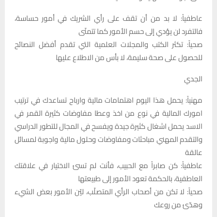
عاطفياً: لا بد من أن تقف على رأي الشريك في أمور حساسة،
فالتفرد لن يؤدي إلى حسم الأمور كما تتمنّى
صحياً: تكثر الكتب والمجلات العلمية التي تقدم أفضل النصائح
للحصول على صحة سليمة، لا بأس من الاطلاع عليها
الجدي
مهنياً: يحمل هذا اليوم اهتمامات مالية وارباح تساعدك في ترتيب
امورك المالية في نوع من اخذ وعطا مفاوضات كثيرة القمر في
الاسد يحمل اشغال كثيرة جيدة ويفسح في المجال للتطور الدراسي
والتقدم المهني مباحثات ومفاوضات وحلول مالية واجوبة لمسائل
عالقة
عاطفياً: كن صابراً مع الحبيب، فأنت لم تسئ الاختيار في علاقتك
العاطفية، بالحكمة تعود الأمور إلى طبيعتها
صحياً: لا تكن من أصحاب الرأي المتصلّب، ليّن الأمور بعض الشيء
وهدّئ من روعك