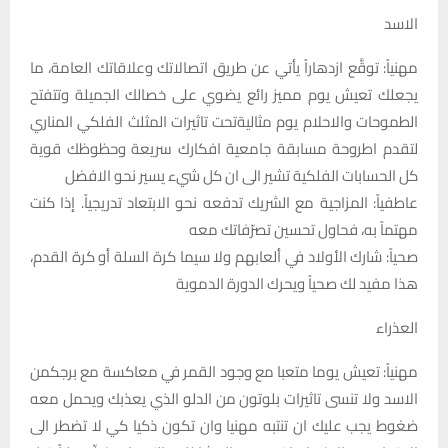
الاسد
مهنياً: توقَّع ازدهاراً يأتي عن طريق اتصالاتك وعلاقاتك العامة، ما
يجعلك تعيش يوم مميز رائع يضوي على خصالك الجميلة وتتفتح
الطموحات والاحلام يوم مثاليةتحت تاثيرات المثلث الفلكي المناري
لتقدم اطروحة مسابقة جامعية افكارك سريعة وحظوظك قوية
كل الحسابات الفلكية تشير الى ان كل شيء يسير نحو الافضل
عاطفياً: المزاجية مع الشريك تدفعه نحو الابتعاد تدريجياً. إذا كنت
مهتماً به، فحاول تحسين تصرّفاتك معه
صحياً: شارك الأولاد في ألعابهم ولا سيما كرة السلة أو كرة القدم،
هذا مفيد لك صحياً ويحرك الدورة الدموية
العذراء
مهنياً: تعيش يوما متعبا مع وجود القمر في معاكسة مع برجكمن
الاسد ولا تنسى تاثيرات بلوتون من الدلو الذي يعذبك ويحمل معه
ضغوط يجب عليك ان تنتبه مهنيا وان تكون ذكيا كي لا تضطر الى