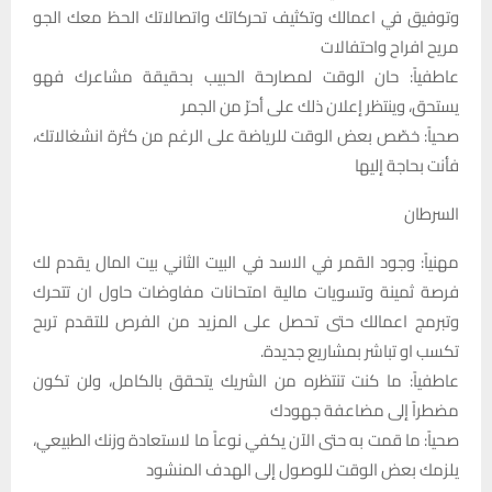
وتوفيق في اعمالك وتكثيف تحركاتك واتصالاتك الحظ معك الجو
مريح افراح واحتفالات
عاطفياً: حان الوقت لمصارحة الحبيب بحقيقة مشاعرك فهو
يستحق، وينتظر إعلان ذلك على أحرّ من الجمر
صحياً: خصّص بعض الوقت للرياضة على الرغم من كثرة انشغالاتك،
فأنت بحاجة إليها
السرطان
مهنياً: وجود القمر في الاسد في البيت الثاني بيت المال يقدم لك
فرصة ثمينة وتسويات مالية امتحانات مفاوضات حاول ان تتحرك
وتبرمج اعمالك حتى تحصل على المزيد من الفرص للتقدم تربح
تكسب او تباشر بمشاريع جديدة.
عاطفياً: ما كنت تنتظره من الشريك يتحقق بالكامل، ولن تكون
مضطراً إلى مضاعفة جهودك
صحياً: ما قمت به حتى الآن يكفي نوعاً ما لاستعادة وزنك الطبيعي،
يلزمك بعض الوقت للوصول إلى الهدف المنشود