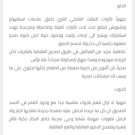
الدلو
مهنياً: تاثيرات المثلث الفلكي الناري تخلق علامات استفهام
وتشويش فتقع تحت تحت تاثيرات ثقيلة وضاغطة ومزعجة تهدد
استقرارك ويشير الى ازمات وتردد وجمود خيبة امل كبيرة صحيا
معنويا دراسيا كن حذر ولا تحسم الامور
عاطفياً: مزيد من العراقيل في طريق تصحيح العلاقة بالشريك، لكن
الإرادة موجودة وهذا مهمّ للمحاولة مجدّداً، فلا تيأس
صحياً: كن أقوى من كمية صغيرة من الطعام لكنّها تحتوي على ما
يسبب لك مشكلات صحية
الحوت
مهنياً: لا تزال تنعم باجواء مناسبة جدا مع وجود القمر في الاسد
الصديق ان كل ما تريده تحصل عليه صفحة جديدة تفتحها اخبار ولا
اجمل تطورات مهمة نشاط وعي سرعة خاطر افكار ذكية نتائج
باهرة وتصحح الامور العالقة والغير العالقة.