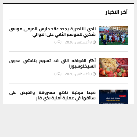
آخر الاخبار
نادي الناصرية يجدد عقد حارس المرمى موسى
شكري للموسم الثاني على التوالي
8 أغسطس، 2026
0
أكثر الفواكه التي قد تسهم بتفشي عدوى
السيكلوسبورا
8 أغسطس، 2026
0
ضبط مركبة تاهو مسروقة والقبض على
سائقها في عملية أمنية بذي قار
8 أغسطس، 2026
0
يستخدم هذا الموقع ملفات تعريف الارتباط لتحسين تجربتك. سنفترض أنك
موافق على هذا، ولكن يمكنك إلغاء الاشتراك إذا كنت ترغب في ذلك.
عطلة رسمية الأربعاء.. الزيدي يصدر توجيهاً
موافق
قراءة المزيد
يشمل جميع المؤسسات الحكومية