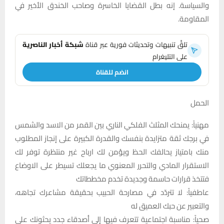
والسياسة. إنه بطل القضايا الخاسرة وصاحب الخندق الأخير في
المقاومة.
تلقَّ تنبيهات وتحديثات فورية عبر قناة
شبكة أخبار الناصرية
على التليغرام
انضم للقناة
الحمل
مهنياً: يمنحك المثلث الفلكي الناري بين القمر من الاسد والشمس
في برجك ثقة متزايدة بنفسك والقدرة الكبيرة على إنجاز المطلوب
منك بامتياز يحالفك الحظ ويؤمن لك ارباح غير منتظرة توفر لك
الاستقرار المادي والتحرر المعنوي ما يجعلك تسيطر على الاوضاع
فتتخذ قرارات حاسمة وجديدة تخدم مخططاتك
عاطفياً: لا تتردّد في مصارحة الحبيب بحقيقة مشاعرك تجاهه،
والتعبير عن حبك العميق له
صحياً: مناسبة اجتماعية تتعرف فيها إلى أصدقاء جدد يحثونك على