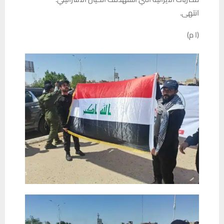
انتهى.
(ا م)