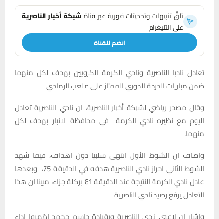
تلقَّ تنبيهات وتحديثات فورية عبر قناة
شبكة أخبار الناصرية
على التليغرام
انضم للقناة
تعادل ناديا الناصرية ونادي الكرمة الكرويين بهدف لكل منهما
ضمن مباريات الدرجة الدوري الممتاز على ملعب الرمادي .
وقال مصدر رياضي لشبكة أخبار الناصرية، ان نادي الناصرية تعادل
اليوم مع نظيره نادي الكرمة في محافظة الانبار بهدف لكل
منهما.
واضاف ان الشوط الأول انتهى سلبيا دون اهداف، فيما شهد
الشوط الثاني احراز نادي الناصرية هدفه في الدقيقة 75، وبعدها
عادل نادي الكرمة النتيجة عند الدقيقة 81 بركلة جزاء، مبينا ان هذا
التعادل يرفع رصيد نادي الناصرية.
واشار ان لاعبي نادي الناصرية وبقيادة جاسم محمد اظهروا اداء