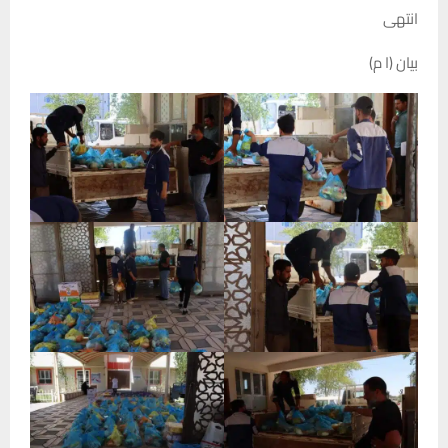
انتهى
بيان (ا م)