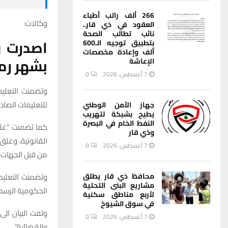
266 ألف راتب أطباء
وكالات:
العقود في ذي قار..
نائب تطالب الصحة
اصدرت
و
بتطبيق توجيه الـ600
ألف وإعادة مخصصات
بشهر
رم
الإعاشة
7 أغسطس، 2026
0
وتضمنت التعليمات
للتعليمات الصاد
جهاز الأمن الوطني
يطيح بشبكة لتهريب
النفط الخام في البصرة
كما تضمنت “غلق
وذي قار
القانونية، وغلق
7 أغسطس، 2026
0
من قبل الجهات ا
وتضمنت التعليما
محافظ ذي قار يطلق
مشاريع البنى التحتية
الحكومية الرسمي
لأربع مناطق سكنية
في سوق الشيوخ
ولفت البيان الى
7 أغسطس، 2026
0
والقضائية”.