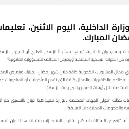
زارة
الداخلية،
اليوم
الاثنين،
تعليما
ضان
المبارك
.
 بحسب بيان للداخلية، “يمنع منعاً باتاً الإفطار العلني أو الاجهار بالإفطا
رة من الجهات الرسمية المختصة ويتعرض المخالف للمسؤولية القانونية”.
 محال المشروبات الكحولية كافة خلال شهر رمضان المبارك ويتعرض المخ
 المطاعم والكافيهات والمحال كافة التي تقدم المأكولات أو المشروبات غير ا
لمختصة خلال أوقات الصيام ولحين وقت الإفطار”.
ت كذلك “تتولى الجهات المختصة بالوزارة تنفيذ هذا البيان بالتنسيق مع ال
ة والحكومات المحلية ذات العلاقة”.
 أنه “يتعرض المخالف لاحكام القانون المنوه إليه بفقرات هذا البيان للمسؤ