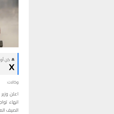
🔔 كن أول
وكالات:
اعلن
وزير
انهاء
تواج
الصيف
الم