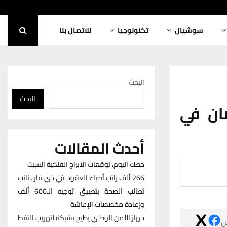
للاتصال بنا
تكنولوجيا
سوشيال
البحث
البحث
الداخ
أحدث المقالات
حظك اليوم، توقعات الابراج الفلكية السبت
266 ألف راتب أطباء العقود في ذي قار.. نائب
تطالب الصحة بتطبيق توجيه الـ600 ألف
وإعادة مخصصات الإعاشة
جهاز الأمن الوطني يطيح بشبكة لتهريب النفط
