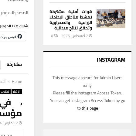
قوات أمنية مشتركة
المصدر:السومرية
تمشط مناطق البطحاء
الزراعية والصحراوية
شارك هذا الموضو
وتحقق نتائج ميدانية
7 أغسطس، 2026
0
فيس بوك
INSTAGRAM
مشاركة
This message appears for Admin Users
Home
ألأخب
only:
ألأخبار
تكنولوج
Please fill the Instagram Access Token.
، في
You can get Instagram Access Token by go
to
this page
مؤسس
12 مارس، 2024