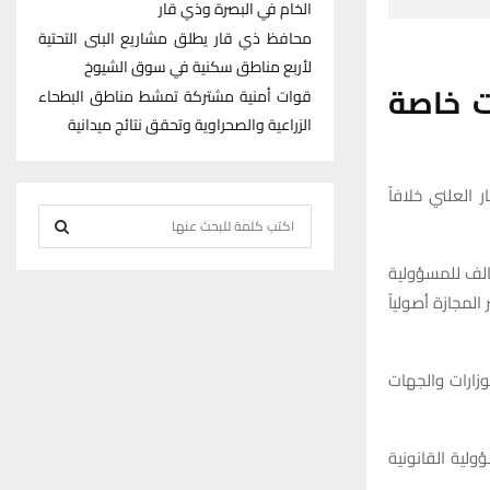
الخام في البصرة وذي قار
محافظ ذي قار يطلق مشاريع البنى التحتية
لأربع مناطق سكنية في سوق الشيوخ
ت
خاصة
قوات أمنية مشتركة تمشط مناطق البطحاء
الزراعية والصحراوية وتحقق نتائج ميدانية
ر العلني خلافاً
S
e
S
الف للمسؤولية
a
r
لمجازة أصولياً
E
c
h
A
وزارات والجهات
f
R
o
r
C
ولية القانونية
:
H