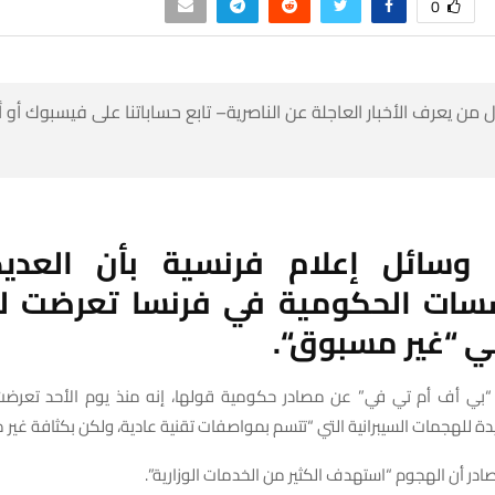
0
 من يعرف الأخبار العاجلة عن الناصرية– تابع حساباتنا على فيسبوك أو
وسائل
إعلام
فرنسية
بأن
العديد
سات
الحكومية
في
فرنسا
تعرضت
ل
ي
“
غير
مسبوق
“.
 “بي أف أم تي في” عن مصادر حكومية قولها، إنه منذ يوم الأحد تعر
 للهجمات السيبرانية التي “تتسم بمواصفات تقنية عادية، ولكن بكثافة غير 
در أن الهجوم “استهدف الكثير من الخدمات الوزارية”.