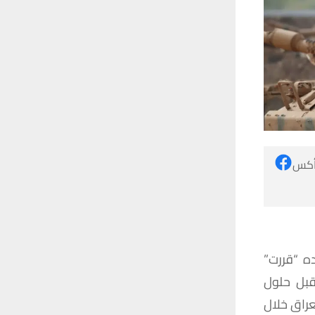
 أكس
ده
“
قررت
”
بل
حلول
عراق
خلال