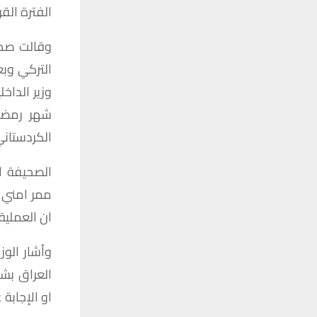
الفترة
القر
وقالت
صح
التركي
وبع
وزير
الداخلي
شهر
رمضا
الكردستان
الصحيفة
ا
ممر
امني
ان
العملية
وأشار
الوزي
العراق
بش
او
الإجابة
ع