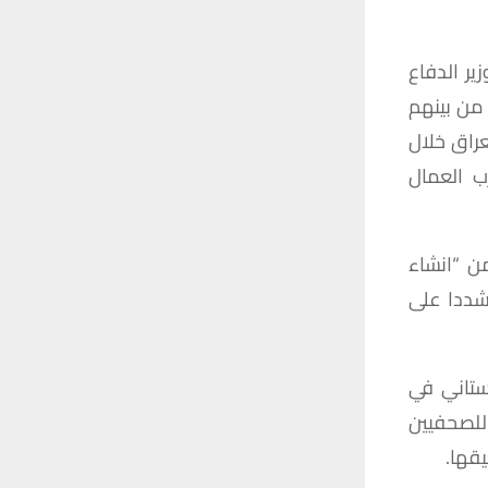
زير
الدفاع
من
بينهم
عراق
خلال
ب
العمال
ن
“
انشاء
ددا
على
ستاني
في
للصحفيين
قها
.