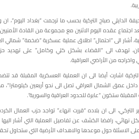
يبة
.
يفة
الدايلي
صباح
التركية
بحسب
ما
ترجمت
“
بغداد
اليوم
“
،
ان
و
د
اجتماع
عقده
اليوم
الاثنين
مع
مجموعة
من
القادة
الأمنيين
ة،
أشار
الى
“
احتمال
”
اطلاق
عملية
عسكرية
“
ضخمة
”
شمالي
ال
ن،
تهدف
الى
“
القضاء
بشكل
كلي
وكامل
”
على
تهديد
حز
ي
واخراجه
من
الأراضي
العراقية
.
لتركية
اشارت
أيضا
الى
ان
العملية
العسكرية
المقبلة
قد
تتضم
داخل
عمق
الشمال
العراقي
تصل
الى
نحو
أربعين
كيلومترا
“
،
مش
المقبلة
ستكون
“
عابرة
للحدود
العراقية
والسورية
“.
ر
التركي،
الى
ان
بلاده
“
قررت
انهاء
”
تواجد
حزب
العمال
الكرد
كل
نهائي،
رافضا
الكشف
عن
تفاصيل
العملية
التي
أشار
اليها
لى
الاسئلة
حول
موعدها
والاهداف
الأرضية
التي
ستحاول
تحقي