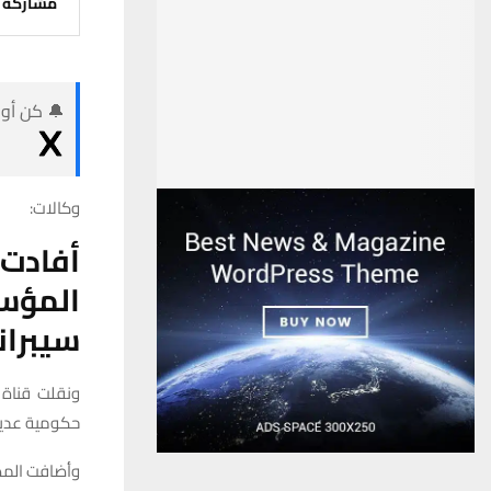
مشاركة
🔔 كن أول
وكالات:
أفادت
المؤس
سيبران
ونقلت قناة
حكومية عديدة
وأضافت المصا