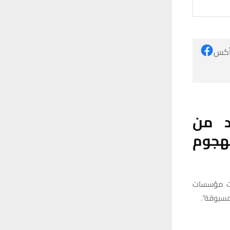
 أكس
من
هجوم
ضت مؤسسات
مسبوقة”.