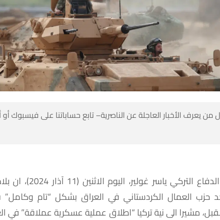
 من يعرف الأخبار العاجلة عن الناصرية– تابع حساباتنا على فيسبوك أو
الدفاع
التركي
ياسر
غولير،
اليوم
الاثنين
(11
آذار
2024)
،
ان
بلا
د
حزب
العمال
الكردستاني
في
العراق
بشكل
“
تام
وكامل
”
ق
قبل،
مشيرا
الى
نية
تركيا
“
اطلاق
عملية
عسكرية
عملاقة
”
في
ال