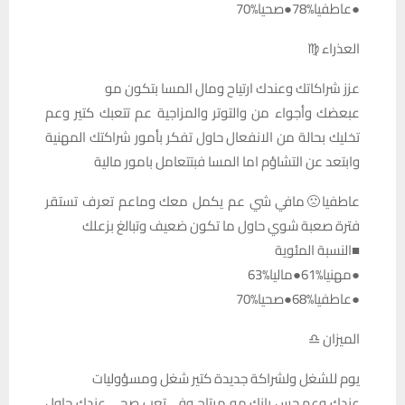
●عاطفيا%78●صحيا%70
العذراء ♍
عزز شراكاتك وعندك ارتياح ومال المسا بتكون مو
عبعضك وأجواء من والتوتر والمزاجية عم تتعبك كتير وعم
تخليك بحالة من الانفعال حاول تفكر بأمور شراكتك المهنية
وابتعد عن التشاؤم اما المسا فبتتعامل بامور مالية
عاطفيا🙁مافي شي عم يكمل معك وماعم تعرف تستقر
فترة صعبة شوي حاول ما تكون ضعيف وتبالغ بزعلك
■النسبة المئوية
●مهنيا%61●ماليا%63
●عاطفيا%68●صحيا%70
الميزان ♎
يوم للشغل ولشراكة جديدة كتير شغل ومسؤوليات
عندك وعم حس بانك مو مرتاح وفي تعب صحي عندك حاول