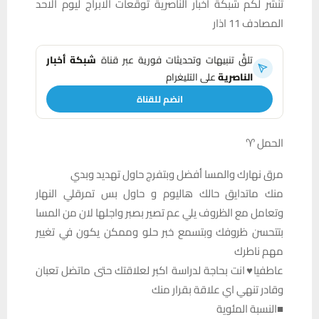
تنشر لكم شبكة أخبار الناصرية توقعات الابراج ليوم الاحد
المصادف 11 اذار
تلقَّ تنبيهات وتحديثات فورية عبر قناة
شبكة أخبار
الناصرية
على التليغرام
انضم للقناة
الحمل ♈
مرق نهارك والمسا أفضل وبتفرج حاول تهديد وبدي
منك ماتدايق حالك هاليوم و حاول بس تمرقلي النهار
وتعامل مع الظروف يلي عم تصير بصبر واجلها لان من المسا
بتتحسن ظروفك وبتسمع خبر حلو وممكن يكون في تغيير
مهم ناطرك
عاطفيا♥️انت بحاجة لدراسة اكبر لعلاقتك حتى ماتضل تعبان
وقادر تنهي اي علاقة بقرار منك
■النسبة المئوية