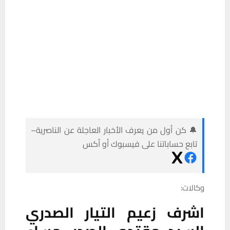
🔔 كن أول من يعرف الأخبار العاجلة عن الناصرية–
تابع حساباتنا على فيسبوك أو أكس
وكالات:
اشرف
زعيم
التيار
الصدري
السيد
مقتدى
الصدر،
مساء
الأحد،
على
التبرعات
الى
قطاع
غزة
.
وسبق أن حدد مكتب الصدر ثلاث محافظات لتسلم التبرعات
وهي بغداد والنجف والبصرة.
وكان السيد الصدر وجه، اليوم الاحد، بالوقوف مع الشعب