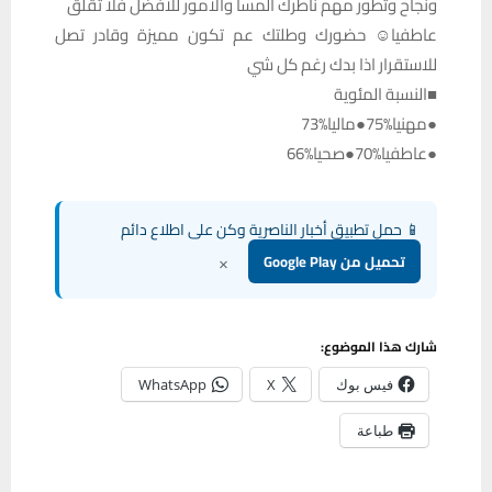
ونجاح وتطور مهم ناطرك المسا والامور للافضل فلا تقلق
عاطفيا☺️ حضورك وطلتك عم تكون مميزة وقادر تصل
للاستقرار اذا بدك رغم كل شي
■النسبة المئوية
●مهنيا%75●ماليا%73
●عاطفيا%70●صحيا%66
📱 حمل تطبيق أخبار الناصرية وكن على اطلاع دائم
×
تحميل من Google Play
شارك هذا الموضوع:
فيس بوك
X
WhatsApp
طباعة