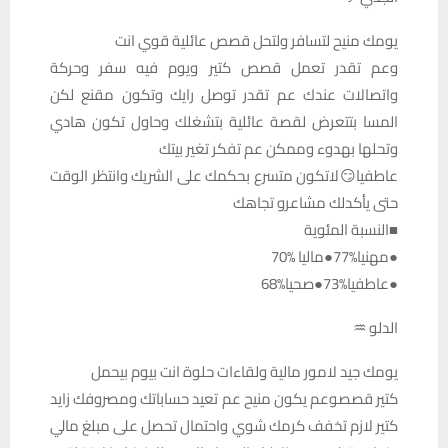
يومك منيح لتسافر ولتحل قصص عائلية قوي انت
وعم تقدر تعمل قصص كتير ويوم فيه سفر وحركة
واتصالات عندك عم تقدر توصل رايك وتكون مقنع لكن
المسا بتتعرض لقصة عائلية بتشغلك وحاول تكون هادي
وتحلها بهدوء وممكن عم تفكر تغير بيتك
عاطفيا😏لاتكون متسرع بحكمك على الشريك وانتظر الوقت
حتى يأكدلك مشاعرو تجاهك
■النسبة المئوية
●مهنيا%77●ماليا %70
●عاطفيا%73●صحيا%68
الدلو ♒
يومك جيد لامور مالية ولقاءات حلوة انت بيوم بيحمل
كتير قصصوعم يكون منيح عم تعيد حساباتك ومصروفك زايد
كتير لازم تخفف كرمك شوي واحتمال تحصل على مبلغ مالي