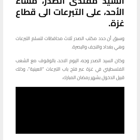
الفلسطيني في غزة عبر فتح باب التبرعات “العينية”، وذلك
قبيل الدخول بشهر رمضان المبارك.
المصدر:السومرية نيوز
📱 حمل تطبيق أخبار الناصرية وكن على اطلاع دائم
×
تحميل من Google Play
شارك هذا الموضوع: