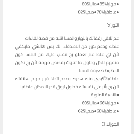
●مهنيا%85●ماليا%80
●عاطفيا%78●صحيا%82
الثور ♉
عم تلاقي رفقاتك بالنهار والمسا انتبه من قصة لقاءات
عندك ودعم كبير من الاصدقاء الك بس هالشي مابكفي
لأن اي غلط عم تعملو رح تنقلب عليك من المسا كون
متفهم للكل وحاول ما تفوت بقصص مهمة لأن رح تكون
الحظوظ ضعيفة المسا
عاطفيا🫡بدي منك هدوء وعدم اتخاذ قرار مهم بعلاقتك
لأن رح يأثر على نفسيتك فحاول تروق قدر الامكان عاطفيا
■النسبة المئوية
●مهنيا%66●ماليا%60
●عاطفيا%68●صحيا%62
الجوزاء ♊