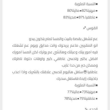
■النسبة المئوية
●مهنيا%82●ماليا%80
●عاطفيا %87●صحيا%83
القوس ♐
عم تنشغل بقصة بالبيت والمسا تمام بتكون يبدو
انو المقربين ماعم يريحوك وانت مدايق ويوم عم تشغلك
فيه امور بيتك وعيلتك وهالشي عم يوترك لكن المسا امورك
افضل بكتير وتحسن عاطفي كبير واوقات حلوة ناطرتك
وممكن خبر من حدا غايب
عاطفيا😎ستغل هاليوم لتحسن علاقتك بالشريك واذا اعذب
جاذبيتك زايدة فاستغل سحرك
■النسبة المئوية
●مهنيا%73●ماليا%77
●عاطفيا%75●صحيا%78
الجدي ♑