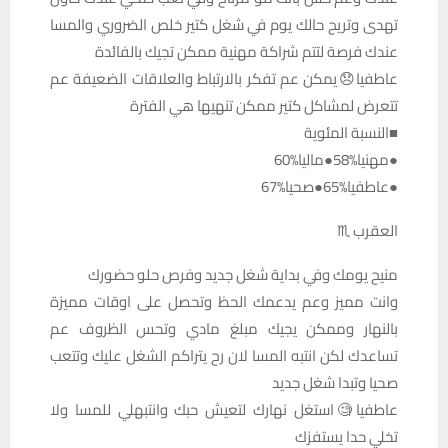
تهدى وتريح حالك يوم في شغل كتير خلص الضروري والمسا
عندك فرصة لتتم شراكة مهنية ممكن تجيك بالفائدة
عاطفيا😞يمكن عم تفكر بالارتباط والعلاقات الضعيفة عم
تتعرض لمشاكل كتير ممكن تنهيها هي الفترة
■النسبة المئوية
●مهنيا%58●ماليا%60
●عاطفيا%65●صحيا%67
العقرب ♏
منيح يومك وفي بداية شغل جديد وفرص حلو حضورك
وانت مميز وعم يدعمك الحظ وتحصل على اوقات مميزة
بالنهار وممكن يجيك مبلغ مادي وتحس الظروف عم
تساعدك لكن انتبه المسا لان رح يتراكم الشغل عليك وتتعب
صحيا وتبدا شغل جديد
عاطفيا🧐استغل نهارك لتعيش حبك وانتبهلي للمسا ولا
تخلي حدا يستفزك