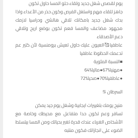
يوم لقصص شغل جديد ولقاء حلو المسا حاول تكون
جاهز للقاء مهم واستغل الفرص وكون حذر من الأعداء واذا
بدك شغل جديد بامكانك تلاقي هالشي ودراسيا لازمك
مجهود مضاعف والمسا فعم تكون بوضع اريح وتلاقي
دعم الأصدقاء
عاطفيا🥰العيون عليك حاول تعيش برومنسية لأن كتير عم
تدعمك الحظوظ عاطفيا
■النسبة المئوية
●مهنيا%67●ماليا%64
●عاطفيا%70●صحيا%72
السرطان ♋
منيح يومك بتغييرات ايجابية وشغل يوم جيد يمكن
تسافر وعم تكون حدا متفاعل مع محيطك وخاصة مع
الأشخاص الغرباء عندك قدرة تغير بحياتك ومن المسا بيتسلط
الضوء على انجازاتك فكون منتبه