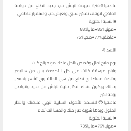
عاطفيا☺️فترة مهمة لتبلش حب جديد لتطلع من دوامة
الماضي لتوقف تفكير سلبي وتعيش حب واستقرار عاطفي
■النسبة المئوية
●مهنيا%85●ماليا%83
●عاطفيا%77●صحيا%75
الأسد ♌
يوم منيح لمال وقصص بتنحل عندك مو مرتاح كنت
وايام مرهقة كانت على كل الأصعدة بس من هاليوم
وخاصة مساءا رح تطلع من هي الحالة ورح تشعر بتحسن
بحالتك ويكون عندك افكار حلوة لتبلش من جديد وتتواصل
براحة اكبر
عاطفيا🥹لاتسمح للأجواء السلبية تنهي علاقتك وانتظر
الحلول وبدها شوية صبر منك والمسا انت تمام
■النسبة المئوية
●مهنيا%76●ماليا%73