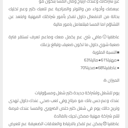
عزز شراكاتك وعندك ارتياح ومال المسا بتكون مو
عبعضك وأجواء من والتوتر والمزاجية عم تتعبك كتير وعم تخليك
بحالة من الانفعال حاول تفكر بأمور شراكتك المهنية وابتعد عن
التشاؤم اما المسا فبتتعامل بامور مالية
عاطفيا🙁مافي شي عم يكمل معك وماعم تعرف تستقر فترة
صعبة شوي حاول ما تكون ضعيف وتبالغ بزعلك
■النسبة المئوية
●مهنيا%61●ماليا%63
●عاطفيا%68●صحيا%70
الميزان ♎
يوم للشغل ولشراكة جديدة كتير شغل ومسؤوليات
عندك وعم حس بانك مو مرتاح وفي تعب صحي عندك حاول تهدى
وتريح حالك يوم في شغل كتير خلص الضروري والمسا عندك فرصة
لتتم شراكة مهنية ممكن تجيك بالفائدة
عاطفيا😞يمكن عم تفكر بالارتباط والعلاقات الضعيفة عم تتعرض