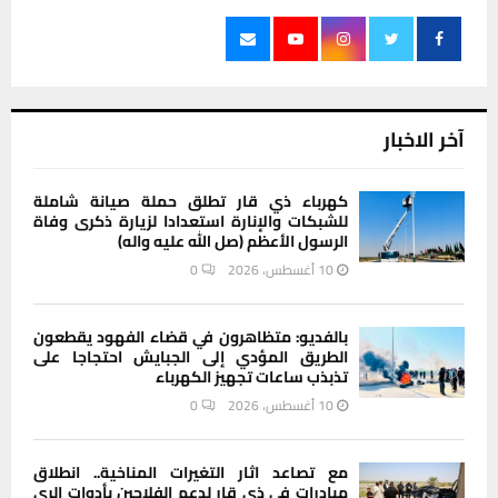
آخر الاخبار
كهرباء ذي قار تطلق حملة صيانة شاملة
للشبكات والإنارة استعدادا لزيارة ذكرى وفاة
الرسول الأعظم (صل الله عليه واله)
10 أغسطس، 2026
0
بالفديو: متظاهرون في قضاء الفهود يقطعون
الطريق المؤدي إلى الجبايش احتجاجا على
تذبذب ساعات تجهيز الكهرباء
10 أغسطس، 2026
0
مع تصاعد اثار التغيرات المناخية.. انطلاق
مبادرات في ذي قار لدعم الفلاحين بأدوات الري