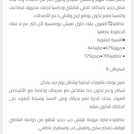
شغل جديد بامكانك تلاقي هالشي ودراسيا لازمك مجهود مضاعف
والمسا فعم تكون بوضع اريح وتلاقي دعم الأصدقاء
عاطفيا🥰العيون عليك حاول تعيش برومنسية لأن كتير عم تدعمك
الحظوظ عاطفيا
■النسبة المئوية
●مهنيا%67●ماليا%64
●عاطفيا%70●صحيا%72
السرطان ♋
منيح يومك بتغييرات ايجابية وشغل يوم جيد يمكن
تسافر وعم تكون حدا متفاعل مع محيطك وخاصة مع الأشخاص
الغرباء عندك قدرة تغير بحياتك ومن المسا بيتسلط الضوء على
انجازاتك فكون منتبه
عاطفيا☺️فترة مهمة لتبلش حب جديد لتطلع من دوامة الماضي
لتوقف تفكير سلبي وتعيش حب واستقرار عاطفي