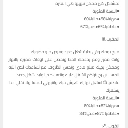
لمشاكل كتير ممكن تنهيها هي الفترة
■النسبة المئوية
●مهنيا%58●ماليا%60
●عاطفيا%65●صحيا%67
العقرب ♏
منيح يومك وفي بداية شغل جديد وفرص حلو حضورك
وانت مميز وعم يدعمك الحظ وتحصل على اوقات مميزة بالنهار
وممكن يجيك مبلغ مادي وتحس الظروف عم تساعدك لكن انتبه
المسا لان رح يتراكم الشغل عليك وتتعب صحيا وتبدا شغل جديد
عاطفيا🧐استغل نهارك لتعيش حبك وانتبهلي للمسا ولا تخلي حدا
يستفزك
■النسبة المئوية
●مهنيا%82●ماليا%80
●عاطفيا %87●صحيا%83
القوس ♐