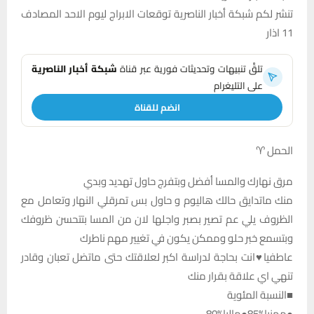
تنشر لكم شبكة أخبار الناصرية توقعات الابراج ليوم الاحد المصادف
11 اذار
تلقَّ تنبيهات وتحديثات فورية عبر قناة
شبكة أخبار الناصرية
على التليغرام
انضم للقناة
الحمل ♈
مرق نهارك والمسا أفضل وبتفرج حاول تهديد وبدي
منك ماتدايق حالك هاليوم و حاول بس تمرقلي النهار وتعامل مع
الظروف يلي عم تصير بصبر واجلها لان من المسا بتتحسن ظروفك
وبتسمع خبر حلو وممكن يكون في تغيير مهم ناطرك
عاطفيا♥️انت بحاجة لدراسة اكبر لعلاقتك حتى ماتضل تعبان وقادر
تنهي اي علاقة بقرار منك
■النسبة المئوية
●مهنيا%85●ماليا%80