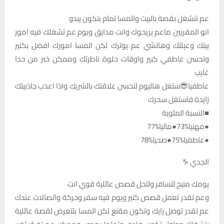
عم تنشغل بقصة بالبيت والمسا تمام بتكون يبدو
انو المقربين ماعم يريحوك وانت مدايق ويوم عم تشغلك فيه امور
بيتك وعيلتك وهالشي عم يوترك لكن المسا امورك افضل بكتير
وتحسن عاطفي كبير واوقات حلوة ناطرتك وممكن خبر من حدا
غايب
عاطفيا😎ستغل هاليوم لتحسن علاقتك بالشريك واذا اعذب جاذبيتك
زايدة فاستغل سحرك
■النسبة المئوية
●مهنيا%73●ماليا%77
●عاطفيا%75●صحيا%78
الجدي ♑
يومك منيح لتسافر ولتحل قصص عائلية قوي انت
وعم تقدر تعمل قصص كتير ويوم فيه سفر وحركة واتصالات عندك
عم تقدر توصل رايك وتكون مقنع لكن المسا بتتعرض لقصة عائلية