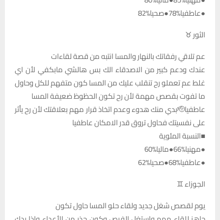
●عاطفيا%78●صحيا%82
الثور ♉
عم تلاقي رفقاتك بالنهار والمسا انتبه من قصة لقاءات
عندك ودعم كبير من الاصدقاء الك بس هالشي مابكفي لأن اي
غلط عم تعملو رح تنقلب عليك من المسا كون متفهم للكل وحاول
ما تفوت بقصص مهمة لأن رح تكون الحظوظ ضعيفة المسا
عاطفيا🫡بدي منك هدوء وعدم اتخاذ قرار مهم بعلاقتك لأن رح يأثر
على نفسيتك فحاول تروق قدر الامكان عاطفيا
■النسبة المئوية
●مهنيا%66●ماليا%60
●عاطفيا%68●صحيا%62
الجوزاء ♊
يوم لقصص شغل جديد ولقاء حلو المسا حاول تكون
جاهز للقاء مهم واستغل الفرص وكون حذر من الأعداء واذا بدك