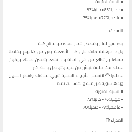
■النسبة المئوية
●مهنيا%85●ماليا%83
●عاطفيا%77●صحيا%75
الأسد ♌
يوم منيح لمال وقصص بتنحل عندك مو مرتاح كنت
وايام مرهقة كانت على كل الأصعدة بس من هاليوم وخاصة
مساءا رح تطلع من هي الحالة ورح تشعر بتحسن بحالتك ويكون
عندك افكار حلوة لتبلش من جديد وتتواصل براحة اكبر
عاطفيا🥹لاتسمح للأجواء السلبية تنهي علاقتك وانتظر الحلول
وبدها شوية صبر منك والمسا انت تمام
■النسبة المئوية
●مهنيا%76●ماليا%73
●عاطفيا%78●صحيا%70
العذراء ♍