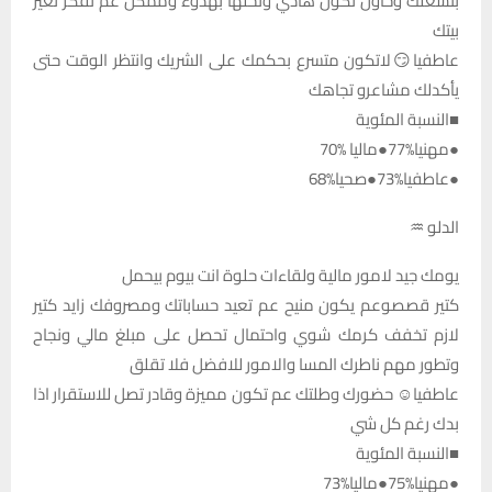
بتشغلك وحاول تكون هادي وتحلها بهدوء وممكن عم تفكر تغير
بيتك
عاطفيا😏لاتكون متسرع بحكمك على الشريك وانتظر الوقت حتى
يأكدلك مشاعرو تجاهك
■النسبة المئوية
●مهنيا%77●ماليا %70
●عاطفيا%73●صحيا%68
الدلو ♒
يومك جيد لامور مالية ولقاءات حلوة انت بيوم بيحمل
كتير قصصوعم يكون منيح عم تعيد حساباتك ومصروفك زايد كتير
لازم تخفف كرمك شوي واحتمال تحصل على مبلغ مالي ونجاح
وتطور مهم ناطرك المسا والامور للافضل فلا تقلق
عاطفيا☺️ حضورك وطلتك عم تكون مميزة وقادر تصل للاستقرار اذا
بدك رغم كل شي
■النسبة المئوية
●مهنيا%75●ماليا%73