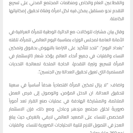
والقطاعين العام والخاص ومنظمات المجتمع المدني على تسريع
التقدم نحو مستقبل يمكن فيه لكل امرأة وفتاة تحقيق إمكانياتها
الكاملة.
وقال بيان مشترك للوكالات مع الدائرة الوطنية للمرأة العراقية في
الأمانة العامة لمجلس الوزراء بمناسبة اليوم العالمي للمرأة، تلقته
“بغداد اليوم”: “نتحد للتأكيد على التزامنا بالنهوض بحقوق وتمكين
النساء والفتيات في جميع أنحاء العالم. يؤكد شعار (الإستثمار في
المرأة لتسريع وتيرة التقدم)، الحاجة الملحة لمعالجة التحديات
المستمرة التي تعيق تحقيق العدالة بين الجنسين”.
واضاف: “لا يزال تمكين المرأة اقتصادياً هدفاً أساسياً في سعينا
لتحقيق العدالة. ان الدخل المؤمن، والوصول إلى فرص العمل
الملائمة، والمشاركة الهادفة في عمليات صنع القرار تعد أموراً
ضروريةً لخلق مجتمع مزدهر وعادل. ومع ذلك، فإن الاستثمار
المخصص للنساء على الصعيد العالمي لايفي بالغرض، حيث يبلغ
العجز في التمويل اللازم لتلبية الاحتياجات الضرورية للنساء والفتيات
نحو 360 مليار دولار”.