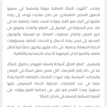
واردف: “أظهرت المرأة العراقية مرونةً وتصميماً في سعيها
لتحقيق التمكين الاقتصادي، من خلال مبادرات تهدف إلى زيادة
تمثيلها في أدوار صنع القرار. وتواجه النساء عقبات إضافية، بما في
ذلك عدم المساواة في الوصول إلى الموارد والغذاء، وفوارق في
اجور العمل، وارتفاع مستويات العمالة غير الرسمية، والوصول
المحدود إلى فرص ريادة الاعمال و الخدمات المالية، ومسؤوليات
الرعاية المرهقة. وعلاوة على ذلك، فإنهن يواجهن خطراً كبيراً يتمثل
بالعنف والتمييز اللذان تفرضهما الأعراف الاجتماعية والثقافية”.
واسترسل: “قطع العراق أشواطاً واسعة للنهوض بحقوق المرأة،
بما في ذلك إقرار التشريعات التي تضمن تمثيل المرأة في البرلمان
والمجالات السياسية. وقد شهدت الانتخابات البرلمانية الأخيرة زيادةً
كبيرة في عدد البرلمانيات، متجاوزة الحصة المنصوص عليها
دستورياً، وهذا التقدم هو دليل على إمكانية التغيير ويؤكد على
أهمية الاستثمار المستمر في تمكين المرأة”.
وشدد البيان على ان “وكالات الأمم المتحدة في العراق على اهبة