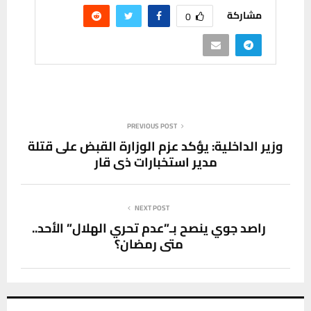
مشاركة
0
PREVIOUS POST
وزير الداخلية: يؤكد عزم الوزارة القبض على قتلة
مدير استخبارات ذي قار
NEXT POST
راصد جوي ينصح بـ”عدم تحري الهلال” الأحد..
متى رمضان؟