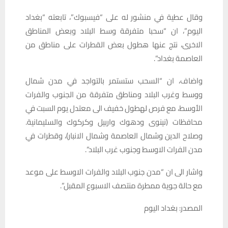
وقال عطية في منشور له على “فيسبوك”، تابعته “بغداد
اليوم”، ان “سحبا متفرقة وسط البلاد وبعض المناطق
الاخرى، نتج عنها هطول بعض القطرات على مناطق من
العاصمة بغداد”.
واضاف، ان “السحب ستستمر بالتواجد في مدن شمال
ووسط وغرب البلاد ومناطق متفرقة من الجنوب والفرات
الأوسط، مع فرص لهطول خفيف الى معتدل يوم السبت في
محافظات (نينوى ودهوك واربيل وكركوك والسليمانية.
وصلاح الدين وشمال العاصمة وشمال الانبار)، وقطرات في
مدن الفرات الاوسط وجنوب غرب البلاد”.
واشار الى ان “مدن جنوب البلاد والفرات الاوسط على موعد
مع حالة جوية ممطرة منتصف الاسبوع المقبل”.
المصدر: بغداد اليوم