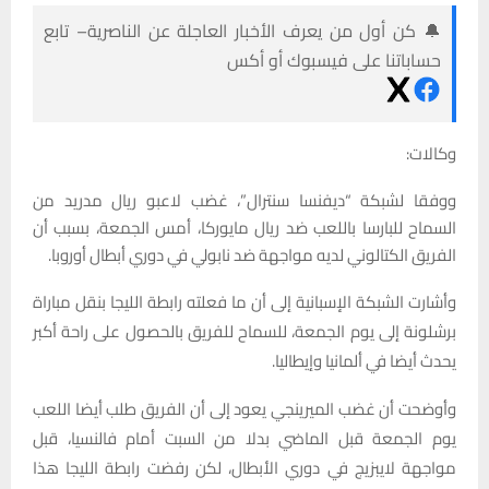
🔔 كن أول من يعرف الأخبار العاجلة عن الناصرية– تابع
حساباتنا على فيسبوك أو أكس
وكالات:
ووفقا لشبكة “ديفنسا سنترال”، غضب لاعبو ريال مدريد من
السماح للبارسا باللعب ضد ريال مايوركا، أمس الجمعة، بسبب أن
الفريق الكتالوني لديه مواجهة ضد نابولي في دوري أبطال أوروبا.
وأشارت الشبكة الإسبانية إلى أن ما فعلته رابطة الليجا بنقل مباراة
برشلونة إلى يوم الجمعة، للسماح للفريق بالحصول على راحة أكبر
يحدث أيضا في ألمانيا وإيطاليا.
وأوضحت أن غضب الميرينجي يعود إلى أن الفريق طلب أيضا اللعب
يوم الجمعة قبل الماضي بدلا من السبت أمام فالنسيا، قبل
مواجهة لايبزيج في دوري الأبطال، لكن رفضت رابطة الليجا هذا