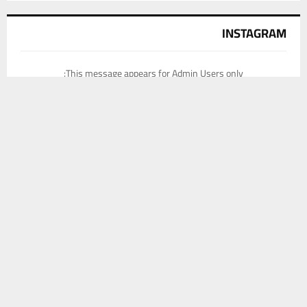
INSTAGRAM
This message appears for Admin Users only:
يستخدم هذا الموقع ملفات تعريف الارتباط لتحسين تجربتك. سنفترض أنك
Please fill the Instagram Access Token. You can get Instagram
موافق على هذا، ولكن يمكنك إلغاء الاشتراك إذا كنت ترغب في ذلك.
Access Token by go to
this page
موافق
قراءة المزيد