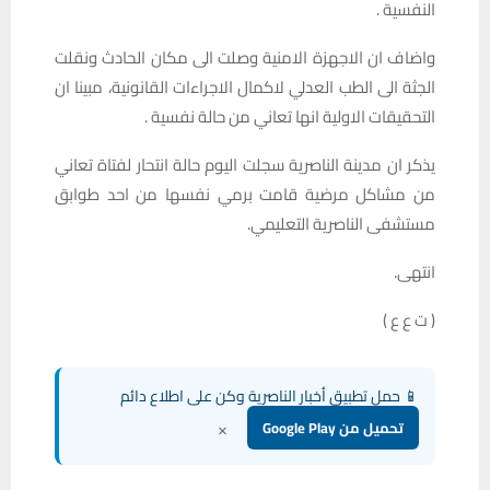
النفسية .
واضاف ان الاجهزة الامنية وصلت الى مكان الحادث ونقلت
الجثة الى الطب العدلي لاكمال الاجراءات القانونية، مبينا ان
التحقيقات الاولية انها تعاني من حالة نفسية .
يذكر ان مدينة الناصرية سجلت اليوم حالة انتحار لفتاة تعاني
من مشاكل مرضية قامت برمي نفسها من احد طوابق
مستشفى الناصرية التعليمي.
انتهى.
( ت ع ع )
📱 حمل تطبيق أخبار الناصرية وكن على اطلاع دائم
×
تحميل من Google Play